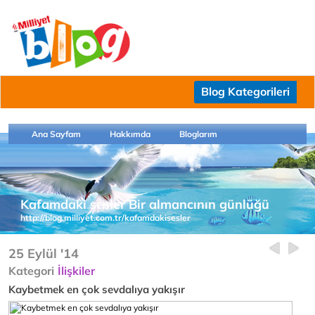
Blog Kategorileri
Ana Sayfam
Hakkımda
Bloglarım
Kafamdaki sesler Bir almancının günlüğü
http://blog.milliyet.com.tr/kafamdakisesler
25 Eylül '14
Kategori
İlişkiler
Kaybetmek en çok sevdalıya yakışır