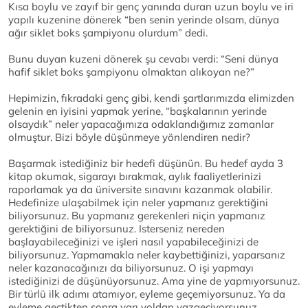
Kısa boylu ve zayıf bir genç yanında duran uzun boylu ve iri
yapılı kuzenine dönerek “ben senin yerinde olsam, dünya
ağır siklet boks şampiyonu olurdum” dedi.
Bunu duyan kuzeni dönerek şu cevabı verdi: “Seni dünya
hafif siklet boks şampiyonu olmaktan alıkoyan ne?”
Hepimizin, fıkradaki genç gibi, kendi şartlarımızda elimizden
gelenin en iyisini yapmak yerine, “başkalarının yerinde
olsaydık” neler yapacağımıza odaklandığımız zamanlar
olmuştur. Bizi böyle düşünmeye yönlendiren nedir?
Başarmak istediğiniz bir hedefi düşünün. Bu hedef ayda 3
kitap okumak, sigarayı bırakmak, aylık faaliyetlerinizi
raporlamak ya da üniversite sınavını kazanmak olabilir.
Hedefinize ulaşabilmek için neler yapmanız gerektiğini
biliyorsunuz. Bu yapmanız gerekenleri niçin yapmanız
gerektiğini de biliyorsunuz. Isterseniz nereden
başlayabileceğinizi ve işleri nasıl yapabileceğinizi de
biliyorsunuz. Yapmamakla neler kaybettiğinizi, yaparsanız
neler kazanacağınızı da biliyorsunuz. O işi yapmayı
istediğinizi de düşünüyorsunuz. Ama yine de yapmıyorsunuz.
Bir türlü ilk adımı atamıyor, eyleme geçemiyorsunuz. Ya da
eyleme geçtikten sonra yarı yoldan vazgeçiyorsunuz.