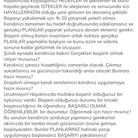
hayatınızda koyduğunuz HEDEFLER ile şekillenen ve bunu
hayata geçirecek İSTEKLER ile ateşlenen ve sonucunda sizi
HAYALLERİNİZİN olduğu yere götüren bir davranış şeklidir.
Başarıyı yakalamak için % 20 çalışmak yeterli olmaz.
Kendinizi tamamen bu hedef doğrultusunda odaklamanız ve
gerçekçi PLANLAR yaparak yolunuza devam etmeniz gerekir.
Başarılı olmuş bütün insanların ortak noktası gerçekçi
PLANLAR yapmakla başlıyor ve bunu azim ve sabırla
sonuna kadar götürmek ile oluşuyor.
Şimdi aynada kendinize bakın! Gerçekten başarılı olmak
istiyor musunuz?
Kendinizi çaresiz hissettiğiniz zamanlar olacak. Çıkmaz
sokaklarınız ve gücünüzün tükendiği anlar olacak! Bunlara
hazır mısınız?
Disiplinli olmaya kendi emirlerinizi kendiniz uygulamaya
hazır mısınız?
Unutmayın! Hayatınızda mutlaka başarılı olduğunuz bir
öykünüz vardır. Başarılı olduğunuz durumu bir önceki
başarısızlığınız ile öğrendiniz. BAŞARILI OLMAK
ÖĞRENİLEBİLİR bir durumdur. Öğrenmek için hazır mısınız?
Bu soruları kendinize sordukça yapmanız gerekenler
aklınızda bir lamba misali gözünüzün önüne gelmye
başlayacaktır. Bunlar PLANLARINIZ halinde yazıp
uygulamaya başlarsanız BAŞARIYI yakalarsınız!