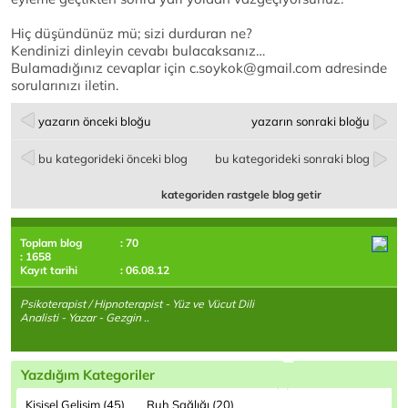
Hiç düşündünüz mü; sizi durduran ne?
Kendinizi dinleyin cevabı bulacaksanız…
Bulamadığınız cevaplar için c.soykok@gmail.com adresinde
sorularınızı iletin.
yazarın önceki bloğu
yazarın sonraki bloğu
bu kategorideki önceki blog
bu kategorideki sonraki blog
kategoriden rastgele blog getir
Toplam blog
: 70
: 1658
Kayıt tarihi
: 06.08.12
Psikoterapist / Hipnoterapist - Yüz ve Vücut Dili
Analisti - Yazar - Gezgin ..
Yazdığım Kategoriler
Kişisel Gelişim (45)
Ruh Sağlığı (20)