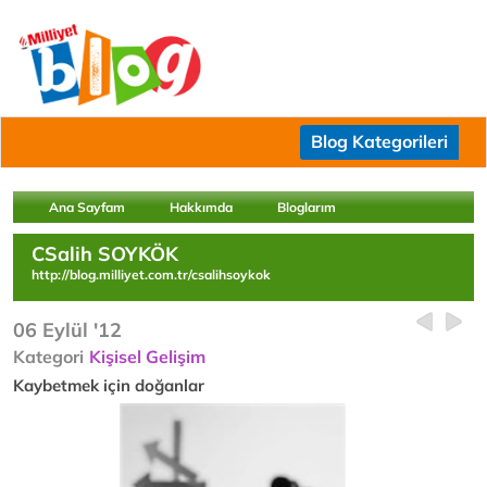
Blog Kategorileri
Ana Sayfam
Hakkımda
Bloglarım
CSalih SOYKÖK
http://blog.milliyet.com.tr/csalihsoykok
06 Eylül '12
Kategori
Kişisel Gelişim
Kaybetmek için doğanlar