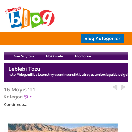
Blog Kategorileri
Ana Sayfam
Hakkımda
Bloglarım
Leblebi Tozu
http://blog.milliyet.com.tr/yasaminsansiirtiyatroyasamkoclugukisiselgelis
16 Mayıs '11
Kategori
Şiir
Kendimce...