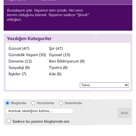
Buradayım işte. Yaşamın tam içinde. Her anın
benim olduğunu bilerek. Yaşamın sadece "Şimdi"
olduğun..
Yazdığım Kategoriler
Güncel (47)
Şiir (47)
Gündelik Yaşam (30)
Siyaset (15)
Deneme (12)
Ben Bildiriyorum (9)
Sosyoloji (9)
Tiyatro (8)
İlişkiler (7)
Aile (6)
Bloglarda
Yazarlarda
Galerilerde
Sadece bu yazarın bloglarında ara