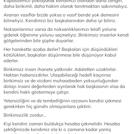
Kapasitemizi yoklayarak kendimizi olandan daha zengin,
daha birikimli, daha hakim olarak tanıtmaktan sakınmalıyız.
Aranan vasıflar bizde yoksa o vasıf bende yok demesini
bilmeliyiz. Kendimizi biz başkalarından daha iyi biliriz.
Noksanlarımız varsa da noksanlıklarımızı telafi yoluna
giderek öğrenme yolunu seçmeliyiz. Birikimsiz insanlar kendi
gölgelerinden bile şüphe duyarlar.
Her harekette acaba derler? Başkaları için düşündükleri
kötülükleri, başkaları düşünmese bile düşünüyor kabul
ederler.
Birikimsiz insan ihanete yatkındır. Adaletten uzaktırlar.
Haktan habersizdirler. Ulaşabileceği hedefi kaçırırsa
birikimsiz ve de vicdani muhasebeden yoksunluğundan
dolayı insani değerlerden sıyrılarak hak başkasının olsa da
kendini haklı göstermeye çalışır.
Yetersizliğini ve de tembelliğinin cezasını kendisi çekmesi
gerekirken hiç günahı olmayanlara çektirir.
Birikimsizlik zordur…
Kişi kendini zaman buldukça hesaba çekmelidir. Hesaba
çektiğimizde kendimiz ola ki o zamana kadar yanlış