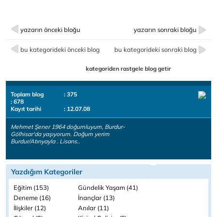
yazarın önceki bloğu
yazarın sonraki bloğu
bu kategorideki önceki blog
bu kategorideki sonraki blog
kategoriden rastgele blog getir
Toplam blog
: 375
: 678
Kayıt tarihi
: 12.07.08
Mehmet Şener 1964 doğumluyum, Burdur-
Gölhisar'da yaşıyorum. Doğum yerim
Burdur/Atınyayla . Lisans..
Yazdığım Kategoriler
Eğitim (153)
Gündelik Yaşam (41)
Deneme (16)
İnançlar (13)
İlişkiler (12)
Anılar (11)