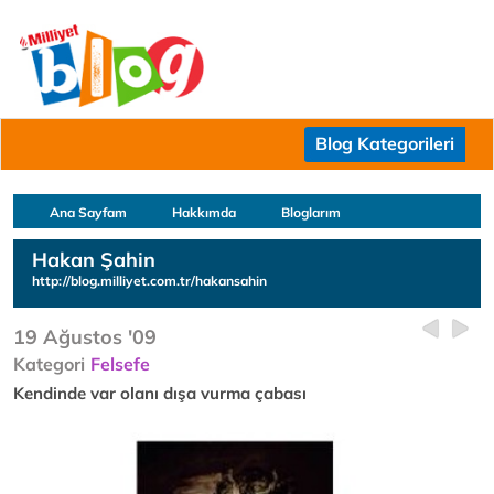
Blog Kategorileri
Ana Sayfam
Hakkımda
Bloglarım
Hakan Şahin
http://blog.milliyet.com.tr/hakansahin
19 Ağustos '09
Kategori
Felsefe
Kendinde var olanı dışa vurma çabası