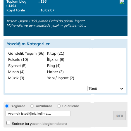
Toplam blog
: 136
: 1494
Kayıt tarihi
: 16.02.07
Yaşam ışığını 1968 yılında Bafra’da gördü. İnşaat
Mühendisi ve aynı sektörde yazılım geliştiren bir ..
Yazdığım Kategoriler
Gündelik Yaşam (66)
Kitap (21)
Felsefe (10)
İlişkiler (8)
Siyaset (5)
Blog (4)
Mizah (4)
Haber (3)
Müzik (3)
Yapı / İnşaat (2)
Bloglarda
Yazarlarda
Galerilerde
Sadece bu yazarın bloglarında ara