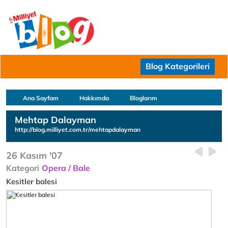
Blog Kategorileri
Ana Sayfam
Hakkımda
Bloglarım
Mehtap Dalayman
http://blog.milliyet.com.tr/mehtapdalayman
26 Kasım '07
Kategori
Opera / Bale
Kesitler balesi