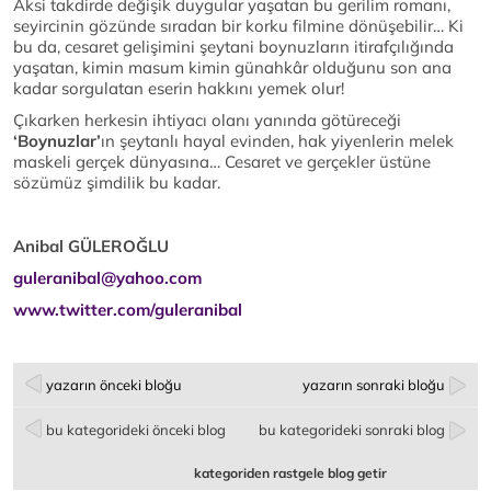
Aksi takdirde değişik duygular yaşatan bu gerilim romanı,
seyircinin gözünde sıradan bir korku filmine dönüşebilir… Ki
bu da, cesaret gelişimini şeytani boynuzların itirafçılığında
yaşatan, kimin masum kimin günahkâr olduğunu son ana
kadar sorgulatan eserin hakkını yemek olur!
Çıkarken herkesin ihtiyacı olanı yanında götüreceği
‘Boynuzlar’
ın şeytanlı hayal evinden, hak yiyenlerin melek
maskeli gerçek dünyasına… Cesaret ve gerçekler üstüne
sözümüz şimdilik bu kadar.
Anibal GÜLEROĞLU
guleranibal@yahoo.com
www.twitter.com/guleranibal
yazarın önceki bloğu
yazarın sonraki bloğu
bu kategorideki önceki blog
bu kategorideki sonraki blog
kategoriden rastgele blog getir