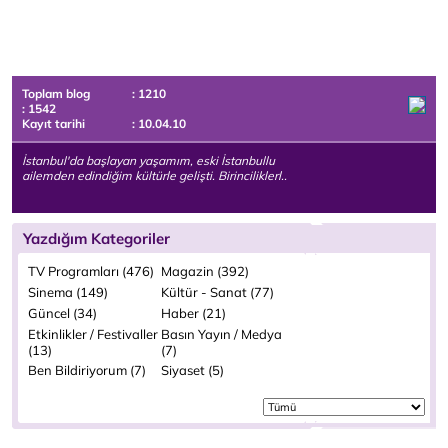
Toplam blog
: 1210
: 1542
Kayıt tarihi
: 10.04.10
İstanbul'da başlayan yaşamım, eski İstanbullu
ailemden edindiğim kültürle gelişti. Birinciliklerl..
Yazdığım Kategoriler
TV Programları (476)
Magazin (392)
Sinema (149)
Kültür - Sanat (77)
Güncel (34)
Haber (21)
Etkinlikler / Festivaller
Basın Yayın / Medya
(13)
(7)
Ben Bildiriyorum (7)
Siyaset (5)