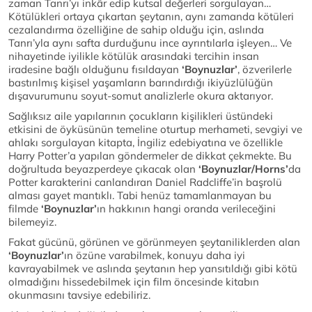
zaman Tanrı’yı inkâr edip kutsal değerleri sorgulayan…
Kötülükleri ortaya çıkartan şeytanın, aynı zamanda kötüleri
cezalandırma özelliğine de sahip olduğu için, aslında
Tanrı’yla aynı safta durduğunu ince ayrıntılarla işleyen… Ve
nihayetinde iyilikle kötülük arasındaki tercihin insan
iradesine bağlı olduğunu fısıldayan
‘Boynuzlar’
, özverilerle
bastırılmış kişisel yaşamların barındırdığı ikiyüzlülüğün
dışavurumunu soyut-somut analizlerle okura aktarıyor.
Sağlıksız aile yapılarının çocukların kişilikleri üstündeki
etkisini de öyküsünün temeline oturtup merhameti, sevgiyi ve
ahlakı sorgulayan kitapta, İngiliz edebiyatına ve özellikle
Harry Potter’a yapılan göndermeler de dikkat çekmekte. Bu
doğrultuda beyazperdeye çıkacak olan
‘Boynuzlar/Horns’
da
Potter karakterini canlandıran Daniel Radcliffe’in başrolü
alması gayet mantıklı. Tabi henüz tamamlanmayan bu
filmde
‘Boynuzlar’
ın hakkının hangi oranda verileceğini
bilemeyiz.
Fakat gücünü, görünen ve görünmeyen şeytaniliklerden alan
‘Boynuzlar’
ın özüne varabilmek, konuyu daha iyi
kavrayabilmek ve aslında şeytanın hep yansıtıldığı gibi kötü
olmadığını hissedebilmek için film öncesinde kitabın
okunmasını tavsiye edebiliriz.