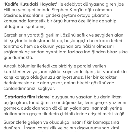
‘Kadife Kutudaki Hayalet’
ile edebiyat dünyasına giren Joe
Hill bu yeni geriliminde Stephen King’in oğlu olmanın
ötesinde, insanların içindeki şeytanı ortaya çıkartma
konusunda fantastik bir örgü kurma özelliğine de sahip
olduğunu ispatlamış.
Gerçeklerin yarattığı gerilimi, özünü saflık ve sevgiden alan
bir şeytanla buluşturan kitap; başlangıçta hem karakterleri
tanıtmak, hem de okurun yaşananlara hâkim olmasını
sağlamak açısından ayrıntılara fazlaca indiğinden biraz sıkıcı
gibi durmakta.
Ancak bölümler ilerledikçe birbiriyle paralel verilen
karakterler ve yaşanmışlıklar sayesinde ilginç bir yaratıcılıkla
karşı karşıya olduğunuzu anlıyorsunuz. Her bir karakteri
derinlemesine ele alan yazar, onları birebir gözünüzde
canlandırmanızı sağlıyor.
‘Satırlarda film izleme’
duygusunu yaşatan bu derinlikten
açığa çıkan; tanıdığımızı sandığımız kişilerin gerçek yüzlerini
görmek, dudaklarından dökülen yalanlara inanmak yerine
akıllarından geçen fikirlerin çirkinliklerine erişebilmek isteği!
Sürprizlerle gelişen ve okudukça insanı fikir karmaşasına
düşüren… İnsani çaresizlik ve acının dışavurumunda kimi