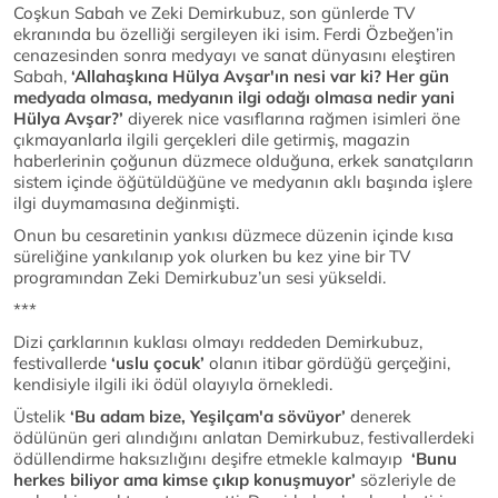
Coşkun Sabah ve Zeki Demirkubuz, son günlerde TV
ekranında bu özelliği sergileyen iki isim. Ferdi Özbeğen’in
cenazesinden sonra medyayı ve sanat dünyasını eleştiren
Sabah,
‘Allahaşkına Hülya Avşar'ın nesi var ki? Her gün
medyada olmasa, medyanın ilgi odağı olmasa nedir yani
Hülya Avşar?’
diyerek nice vasıflarına rağmen isimleri öne
çıkmayanlarla ilgili gerçekleri dile getirmiş, magazin
haberlerinin çoğunun düzmece olduğuna, erkek sanatçıların
sistem içinde öğütüldüğüne ve medyanın aklı başında işlere
ilgi duymamasına değinmişti.
Onun bu cesaretinin yankısı düzmece düzenin içinde kısa
süreliğine yankılanıp yok olurken bu kez yine bir TV
programından Zeki Demirkubuz’un sesi yükseldi.
***
Dizi çarklarının kuklası olmayı reddeden Demirkubuz,
festivallerde
‘uslu çocuk’
olanın itibar gördüğü gerçeğini,
kendisiyle ilgili iki ödül olayıyla örnekledi.
Üstelik
‘Bu adam bize, Yeşilçam'a sövüyor’
denerek
ödülünün geri alındığını anlatan Demirkubuz, festivallerdeki
ödüllendirme haksızlığını deşifre etmekle kalmayıp
‘Bunu
herkes biliyor ama kimse çıkıp konuşmuyor’
sözleriyle de