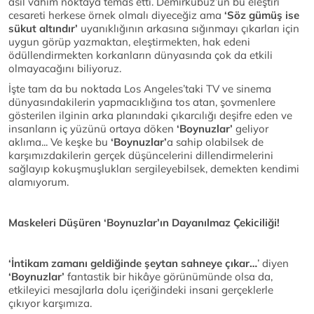
asıl vahim noktaya temas etti. Demirkubuz’un bu eleştiri
cesareti herkese örnek olmalı diyeceğiz ama
‘Söz gümüş ise
sükut altındır’
uyanıklığının arkasına sığınmayı çıkarları için
uygun görüp yazmaktan, eleştirmekten, hak edeni
ödüllendirmekten korkanların dünyasında çok da etkili
olmayacağını biliyoruz.
İşte tam da bu noktada Los Angeles’taki TV ve sinema
dünyasındakilerin yapmacıklığına tos atan, şovmenlere
gösterilen ilginin arka planındaki çıkarcılığı deşifre eden ve
insanların iç yüzünü ortaya döken
‘Boynuzlar’
geliyor
aklıma... Ve keşke bu
‘Boynuzlar’
a sahip olabilsek de
karşımızdakilerin gerçek düşüncelerini dillendirmelerini
sağlayıp kokuşmuşlukları sergileyebilsek, demekten kendimi
alamıyorum.
Maskeleri Düşüren ‘Boynuzlar’ın Dayanılmaz Çekiciliği!
‘İntikam zamanı geldiğinde şeytan sahneye çıkar…
’ diyen
‘Boynuzlar’
fantastik bir hikâye görünümünde olsa da,
etkileyici mesajlarla dolu içeriğindeki insani gerçeklerle
çıkıyor karşımıza.