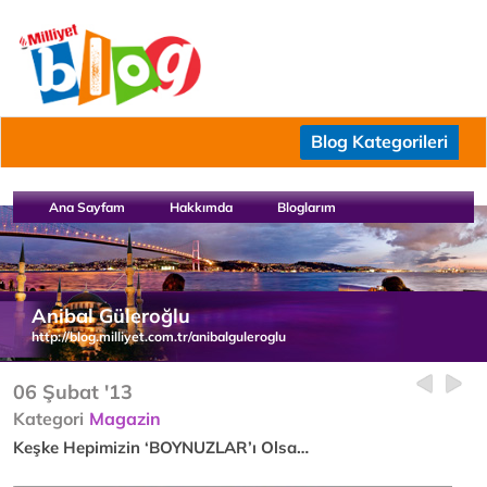
Blog Kategorileri
Ana Sayfam
Hakkımda
Bloglarım
Anibal Güleroğlu
http://blog.milliyet.com.tr/anibalguleroglu
06 Şubat '13
Kategori
Magazin
Keşke Hepimizin ‘BOYNUZLAR’ı Olsa…