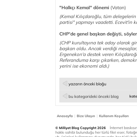
"Halkçı Kemal" dönemi
(Vatan)
(Kemal Kılıçdaroğlu, tüm delegelerin
partisi" yapmayı vaadetti. Ecevit'in k
CHP'de genel başkan değişti, söyle
(CHP kurultayına tek aday olarak gir
başkan oldu. Ancak verdiği mesajlar, 
Ergenekon'a destek veren Kılıçdaroğlu
Referanduma karşı çıkarken, demokrat
yerini ise ekonomi aldı.)
yazarın önceki bloğu
bu kategorideki önceki blog
kate
|
|
Anasayfa
Bize Ulaşın
Kullanım Koşulları
İnternet baskısınd
© Milliyet Blog Copyright 2026
hakkı sahibi bulunduğu her türlü fikri eser, fotoğr
vb. ürünleri kullanması durumunda, her türlü huku