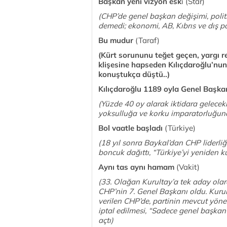
Başkan yeni vizyon esk
i (Star)
(CHP’de genel başkan değişimi, politi
demedi; ekonomi, AB, Kıbrıs ve dış 
Bu mudur
(Taraf)
(Kürt sorununu teğet geçen, yargı re
klişesine hapseden Kılıçdaroğlu’nun
konuştukça düştü..)
Kılıçdaroğlu 1189 oyla Genel Başka
(Yüzde 40 oy alarak iktidara gelecek
yoksulluğa ve korku imparatorluğuna 
Bol vaatle başladı
(Türkiye)
(18 yıl sonra Baykal’dan CHP liderliğ
boncuk dağıttı, “Türkiye’yi yeniden 
Aynı tas aynı hamam
(Vakit)
(33. Olağan Kurultay’a tek aday olar
CHP’nin 7. Genel Başkanı oldu. Kurul
verilen CHP’de, partinin mevcut yöne
iptal edilmesi, “Sadece genel başkan
açtı)