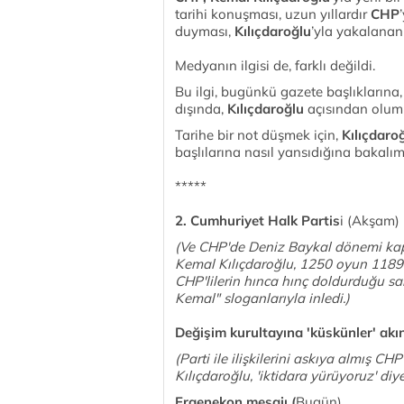
tarihi konuşması, uzun yıllardır
CHP
duyması,
Kılıçdaroğlu
’yla yakalana
Medyanın ilgisi de, farklı değildi.
Bu ilgi, bugünkü gazete başlıklarına, 
dışında,
Kılıçdaroğlu
açısından olum
Tarihe bir not düşmek için,
Kılıçdaro
başlılarına nasıl yansıdığına bakalım
*****
2. Cumhuriyet Halk Partis
i (Akşam)
(Ve CHP'de Deniz Baykal dönemi kapa
Kemal Kılıçdaroğlu, 1250 oyun 1189'u
CHP'lilerin hınca hınç doldurduğu s
Kemal" sloganlarıyla inledi.)
Değişim kurultayına 'küskünler' akın
(Parti ile ilişkilerini askıya almış CH
Kılıçdaroğlu, 'iktidara yürüyoruz' diye
Ergenekon mesajı (
Bugün)