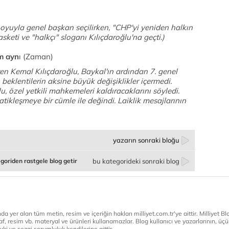
 oyuyla genel başkan seçilirken, "CHP'yi yeniden halkın
asketi ve "halkçı" sloganı Kılıçdaroğlu'na geçti.)
m ayn
ı (Zaman)
en Kemal Kılıçdaroğlu, Baykal'ın ardından 7. genel
beklentilerin aksine büyük değişiklikler içermedi.
, özel yetkili mahkemeleri kaldıracaklarını söyledi.
ikleşmeye bir cümle ile değindi. Laiklik mesajlarının
yazarın sonraki bloğu
goriden rastgele blog getir
bu kategorideki sonraki blog
a yer alan tüm metin, resim ve içeriğin hakları milliyet.com.tr'ye aittir. Milliyet Blog
af, resim vb. materyal ve ürünleri kullanamazlar. Blog kullanıcı ve yazarlarının, üçün
ki ve cezai sorumluluk kendilerine aittir.