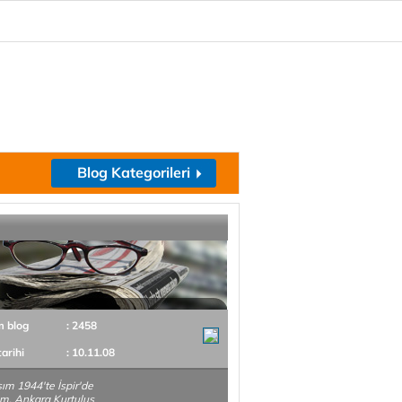
Blog Kategorileri
m blog
: 2458
tarihi
: 10.11.08
ım 1944'te İspir'de
m. Ankara Kurtuluş