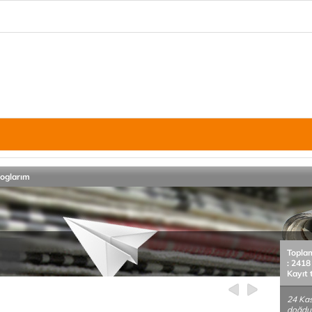
loglarım
Topla
: 2418
Kayıt 
24 Kas
doğdu