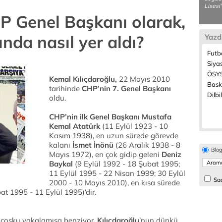
Lisesi'
HP Genel Başkanı olarak,
ında nasıl yer aldı?
Yazd
Futb
Siya
ÖSYS
Kemal Kılıçdaroğlu,
22 Mayıs 2010
Bask
tarihinde
CHP’nin 7. Genel Başkanı
Dilbi
oldu.
CHP’nin ilk Genel Başkanı Mustafa
Kemal Atatürk
(11 Eylül 1923 - 10
Kasım 1938), en uzun sürede görevde
kalanı
İsmet
İnönü
(26 Aralık 1938 - 8
Blo
Mayıs 1972), en çok gidip geleni
Deniz
Baykal
(9 Eylül 1992 - 18 Şubat 1995;
11 Eylül 1995 - 22 Nisan 1999; 30 Eylül
Sad
2000 - 10 Mayıs 2010), en kısa sürede
t 1995 - 11 Eylül 1995)‘dir.
ir coşku yakalamışa benziyor.
Kılıçdaroğlu
’nun dünkü