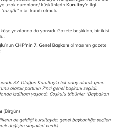
’ye uzak duranların/ küskünlerin
Kurultay’
a ilgi
n
“rüzgâr”
ın bir kanıtı olmalı.
köşe yazılarına da yansıdı. Gazete başlıkları, bir ikisi
lu.
ğlu
’nun
CHP’nin 7. Genel Başkanı
olmasının gazete
:
ndı. 33. Olağan Kurultay'a tek aday olarak giren
nu alarak partinin 7'nci genel başkanı seçildi.
alonda izdiham yaşandı. Coşkulu tribünler "Başbakan
ı
(Birgün)
P'lilerin de geldiği kurultayda, genel başkanlığa seçilen
rek değişim sinyalleri verdi.)