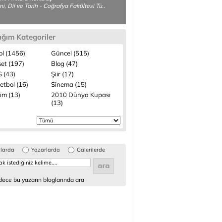
ni, Dil ve Tarih - Coğrafya Fakültesi Tü..
ığım Kategoriler
ol (1456)
Güncel (515)
set (197)
Blog (47)
 (43)
Şiir (17)
etbol (16)
Sinema (15)
lim (13)
2010 Dünya Kupası
(13)
glarda
Yazarlarda
Galerilerde
ece bu yazarın bloglarında ara