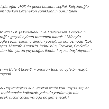
ılçdaroğlu VHP’nin genel başkanı seçildi. Kıılçdaroğlu
ım” derken Ergenekon sanıklarının görüntüleri
ltayda CHP’yi kenetledi. 1249 delegeden 1246’sının
aroğlu, geçerli oyların tamamını alarak 1189 oyla
roğlu seçilmesinin ardından yaptığı ilk konuşmada “Çok
ayım. Mustafa Kemal’in, İnönü’nün, Ecevit’in, Baykal’ın
ları tüm yurda yayacağız. İktidar koşusu başlatıyoruz”
sinin Bülent Ecevit’ini andıran tarzıyla öyle bir rüzgâr
yaşadı)
 Başkanlığı'na dün yapılan tarihi kurultayda seçilen
li mahkemeler kalkacak, yoksula yardım için aile
şecek, hiçbir çocuk yatağa aç girmeyecek.)