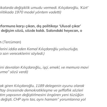
kalarda değişiklik umudu vermedi. Kılıçdaroğlu, ‘Kürt’
politikada 1970 model yöntem vadetti)
formuna karşı çıkan, dış politikayı ‘Ulusal çıkar’
 değişim sözü, sözde kaldı. Salondaki heyecan, o
n
(Tercüman)
lerini iddia eden Kemal Kılıçdaroğlu yolsuzluğa,
son vereceklerini söyledi.)
ini devralan Kılıçdaroğlu,, işçi, emekl, ve memura mavi
kurma” sözü verdi)
ak giren Kılıçdaroğlu, 1189 delegenin oyunu olarak
tay öncesinde demokratikleşme ve şeffaflık sözleri
tim yapısının değiştirlmesini öngören yeni tüzüğün
 değişti, CHP aynı tas, aynı hamam” yorumlarına yol