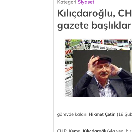
Kategori
Siyaset
Kılıçdaroğlu, C
gazete başlıklar
görevde kalanı
Hikmet Çetin
(18 Şuba
CHP,
Kemal Kılıçdaroğlu
’yla yeni b