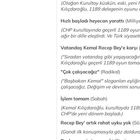
(Olağan Kurultay küskün, eski, yeni 
Kılıçdaroğlu, 1189 delegenin oyunu 
Hızlı başladı heyecan yarattı
(Milliy
(CHP kurultayında geçerli 1189 oyun 
ağır bir dille eleştirdi. Ve Türk siy
Vatandaş Kemal Recep Bey'e karşı
(
("Sıradan vatandaş gibi yaşayacağım
Kılıçdaroğlu geçerli 1189 oyun tama
"Çok çalışacağız"
(Radikal)
("Başbakan Kemal" sloganları eşliğin
çalışacağız. Değişim ve devrimi sonu
İşlem tamam
(Sabah)
(Kemal Kılıçdaroğlu, kurultayda 118
CHP'de yeni dönem başladı.)
Recep Bey' artık rahat uyku yok
(Sö
(Gandi ilk konuşmasıyla göz doldurdu.