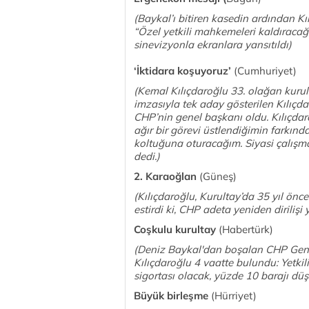
(Baykal’ı bitiren kasedin ardından Kı
“Özel yetkili mahkemeleri kaldıracağ
sinevizyonla ekranlara yansıtıldı)
‘İktidara koşuyoruz’
(Cumhuriyet)
(Kemal Kılıçdaroğlu 33. olağan kuru
imzasıyla tek aday gösterilen Kılıçd
CHP’nin genel başkanı oldu. Kılıçda
ağır bir görevi üstlendiğimin farkınd
koltuğuna oturacağım. Siyasi çalışma
dedi.)
2. Karaoğlan
(Güneş)
(Kılıçdaroğlu, Kurultay’da 35 yıl önce
estirdi ki, CHP adeta yeniden dirilişi 
Coşkulu kurultay
(Habertürk)
(Deniz Baykal'dan boşalan CHP Genel
Kılıçdaroğlu 4 vaatte bulundu: Yetki
sigortası olacak, yüzde 10 barajı dü
Büyük birleşme
(Hürriyet)