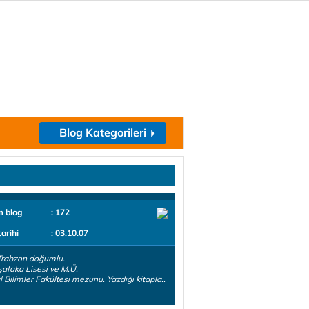
Blog Kategorileri
m blog
: 172
tarihi
: 03.10.07
Trabzon doğumlu.
afaka Lisesi ve M.Ü.
l Bilimler Fakültesi mezunu. Yazdığı kitapla..