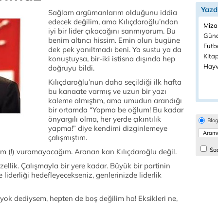
Yazd
Sağlam argümanlarım olduğunu iddia
edecek değilim, ama Kılıçdaroğlu’ndan
Miza
iyi bir lider çıkacağını sanmıyorum. Bu
Günc
benim altıncı hissim. Emin olun bugüne
Futbo
dek pek yanıltmadı beni. Ya sustu ya da
Kitap
konuştuysa, bir-iki istisna dışında hep
Hayv
doğruyu bildi.
Kılıçdaroğlu’nun daha seçildiği ilk hafta
bu kanaate varmış ve uzun bir yazı
kaleme almıştım, ama umudun arandığı
bir ortamda “Yapma be oğlum! Bu kadar
önyargılı olma, her yerde çıkıntılık
Blo
yapma!” diye kendimi dizginlemeye
çalışmıştım.
Sad
gem (!) vuramayacağım. Aranan kan Kılıçdaroğlu değil.
özellik. Çalışmayla bir yere kadar. Büyük bir partinin
 liderliği hedefleyecekseniz, genlerinizde liderlik
ok dediysem, hepten de boş değilim ha! Eksikleri ne,