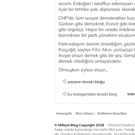
acırım. Erdoğan’ı telaffuz edemeyen 
öyle bir tehlike yok, diplomasi skand
CHP’de, tüm sosyal demokratları kuca
Gürkan gibi demokrat, Ecevit gibi kari
gibi örgütçü. Hepsi bir arada imkânsı
barındıran bir parti yönetimi oluşt
Farkındayım, benim önerdiğim, gözle
Koçyiğit, saçları Filiz Akın, yürüyüş
Avşar olsun demek gibi bir şey. Genç
demek istediğimi anlayacaktır.
Olmuşken öylesi olsun...
yazarın önceki bloğu
bu kategorideki önceki blog
kate
|
|
Anasayfa
Bize Ulaşın
Kullanım Koşulları
İnternet baskısınd
© Milliyet Blog Copyright 2026
hakkı sahibi bulunduğu her türlü fikri eser, fotoğr
vb. ürünleri kullanması durumunda, her türlü huku