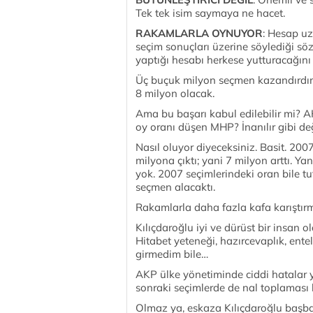
Tek tek isim saymaya ne hacet.
RAKAMLARLA OYNUYOR
: Hesap uz
seçim sonuçları üzerine söylediği sö
yaptığı hesabı herkese yutturacağını
Üç buçuk milyon seçmen kazandırdım
8 milyon olacak.
Ama bu başarı kabul edilebilir mi? A
oy oranı düşen MHP? İnanılır gibi de
Nasıl oluyor diyeceksiniz. Basit. 20
milyona çıktı; yani 7 milyon arttı. Yan
yok. 2007 seçimlerindeki oran bile tu
seçmen alacaktı.
Rakamlarla daha fazla kafa karıştır
Kılıçdaroğlu iyi ve dürüst bir insan ol
Hitabet yeteneği, hazırcevaplık, ente
girmedim bile…
AKP ülke yönetiminde ciddi hatalar 
sonraki seçimlerde de nal toplamas
Olmaz ya, eskaza Kılıçdaroğlu başbak