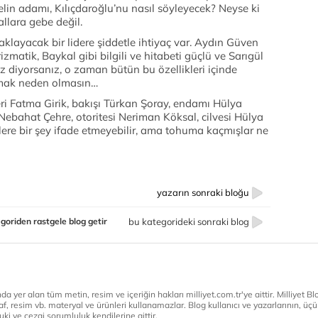
elin adamı, Kılıçdaroğlu’nu nasıl söyleyecek? Neyse ki
allara gebe değil.
klayacak bir lidere şiddetle ihtiyaç var. Aydın Güven
zmatik, Baykal gibi bilgili ve hitabeti güçlü ve Sarıgül
z diyorsanız, o zaman bütün bu özellikleri içinde
urmak neden olmasın…
ri Fatma Girik, bakışı Türkan Şoray, endamı Hülya
ü Nebahat Çehre, otoritesi Neriman Köksal, cilvesi Hülya
lere bir şey ifade etmeyebilir, ama tohuma kaçmışlar ne
yazarın sonraki bloğu
goriden rastgele blog getir
bu kategorideki sonraki blog
a yer alan tüm metin, resim ve içeriğin hakları milliyet.com.tr'ye aittir. Milliyet Blog
af, resim vb. materyal ve ürünleri kullanamazlar. Blog kullanıcı ve yazarlarının, üçün
ki ve cezai sorumluluk kendilerine aittir.