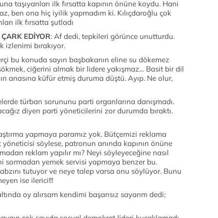
na taşıyanları ilk fırsatta kapının önüne koydu. Hani
az, ben ona hiç iyilik yapmadım ki. Kılıçdaroğlu çok
ları ilk fırsatta şutladı
A ÇARK EDİYOR
: Af dedi, tepkileri görünce unutturdu.
 izlenimi bırakıyor.
erçi bu konuda sayın başbakanın eline su dökemez
sökmek, ciğerini almak bir lidere yakışmaz… Basit bir dil
n anasına küfür etmiş duruma düştü. Ayıp. Ne olur,
telerde türban sorununu parti organlarına danışmadı.
ğız diyen parti yöneticilerini zor durumda bıraktı.
Araştırma yapmaya paramız yok. Bütçemizi reklama
et yöneticisi söylese, patronun anında kapının önüne
lmadan reklam yapılır mı? Neyi söyleyeceğine nasıl
şini sormadan yemek servisi yapmaya benzer bu.
nabzını tutuyor ve neye talep varsa onu söylüyor. Bunu
yen ise ilerici!!!
altında oy alırsam kendimi başarısız sayarım dedi;
saygın çok sayıda sosyal demokrat lideri kucaklamadı.