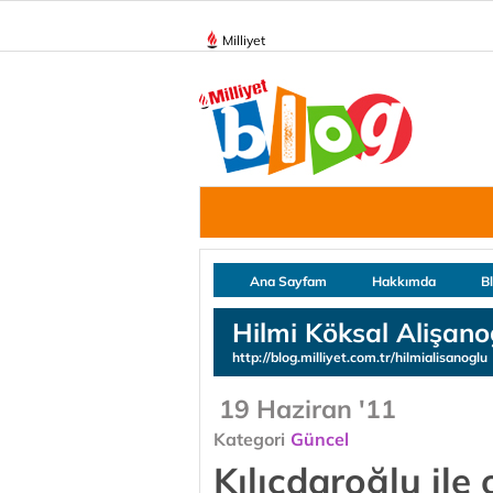
Milliyet
Ana Sayfam
Hakkımda
B
Hilmi Köksal Alişano
http://blog.milliyet.com.tr/hilmialisanoglu
19 Haziran '11
Kategori
Güncel
Kılıçdaroğlu ile