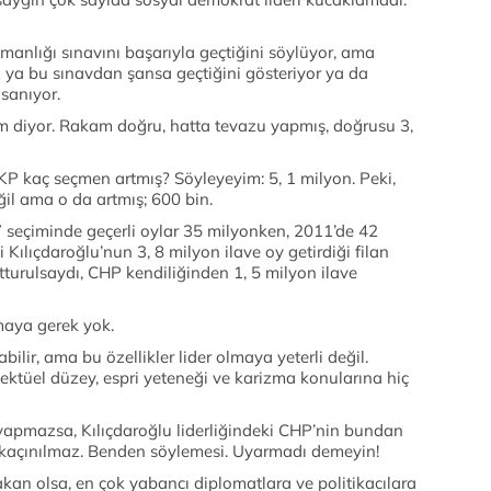
manlığı sınavını başarıyla geçtiğini söylüyor, ama
z ya bu sınavdan şansa geçtiğini gösteriyor ya da
 sanıyor.
 diyor. Rakam doğru, hatta tevazu yapmış, doğrusu 3,
KP kaç seçmen artmış? Söyleyeyim: 5, 1 milyon. Peki,
ğil ama o da artmış; 600 bin.
07 seçiminde geçerli oylar 35 milyonken, 2011’de 42
i Kılıçdaroğlu’nun 3, 8 milyon ilave oy getirdiği filan
tturulsaydı, CHP kendiliğinden 1, 5 milyon ilave
maya gerek yok.
abilir, ama bu özellikler lider olmaya yeterli değil.
lektüel düzey, espri yeteneği ve karizma konularına hiç
yapmazsa, Kılıçdaroğlu liderliğindeki CHP’nin bundan
ı kaçınılmaz. Benden söylemesi. Uyarmadı demeyin!
an olsa, en çok yabancı diplomatlara ve politikacılara