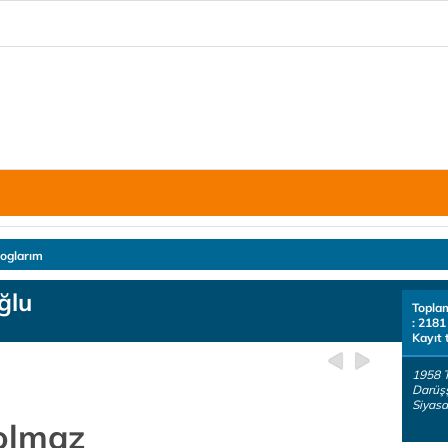
loglarım
ğlu
Topla
: 2181
Kayıt 
1958 
Darüşş
Siyasa
 olmaz