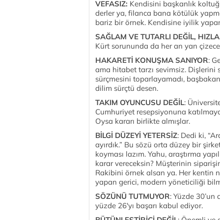
VEFASIZ:
Kendisini başkanlık koltuğu
derler ya, filanca bana kötülük yapm
bariz bir örnek. Kendisine iyilik yapan
SAĞLAM VE TUTARLI DEĞİL, HIZL
Kürt sorununda da her an yan çizecek
HAKARETİ KONUŞMA SANIYOR
: G
ama hitabet tarzı sevimsiz. Dişlerini 
sürçmesini toparlayamadı, başbakanı
dilim sürçtü desen.
TAKIM OYUNCUSU DEĞİL
: Üniversi
Cumhuriyet resepsiyonuna katılmayaca
Oysa kararı birlikte almışlar.
BİLGİ DÜZEYİ YETERSİZ
: Dedi ki, “
ayırdık.” Bu sözü orta düzey bir şirk
koyması lazım. Yahu, araştırma yapı
karar vereceksin? Müşterinin sipari
Rakibini örnek alsan ya. Her kentin 
yapan gerici, modern yöneticiliği bilme
SÖZÜNÜ TUTMUYOR
: Yüzde 30’un 
yüzde 26'yı başarı kabul ediyor.
BÜTÜNLEŞTİRİCİ DEĞİL
: Önemli ve 