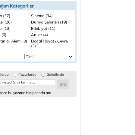
ığım Kategoriler
h (37)
Sinema (34)
el (26)
Dünya Şehirleri (19)
l (13)
Edebiyat (11)
 (6)
Anılar (4)
anlar Alemi (3)
Doğal Hayat / Çevre
(3)
glarda
Yazarlarda
Galerilerde
ece bu yazarın bloglarında ara