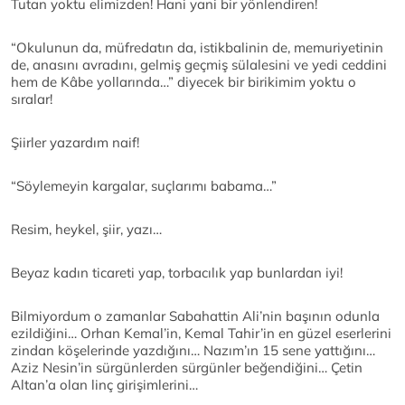
Tutan yoktu elimizden! Hani yani bir yönlendiren!
“Okulunun da, müfredatın da, istikbalinin de, memuriyetinin
de, anasını avradını, gelmiş geçmiş sülalesini ve yedi ceddini
hem de Kâbe yollarında…” diyecek bir birikimim yoktu o
sıralar!
Şiirler yazardım naif!
“Söylemeyin kargalar, suçlarımı babama…”
Resim, heykel, şiir, yazı…
Beyaz kadın ticareti yap, torbacılık yap bunlardan iyi!
Bilmiyordum o zamanlar Sabahattin Ali’nin başının odunla
ezildiğini… Orhan Kemal’in, Kemal Tahir’in en güzel eserlerini
zindan köşelerinde yazdığını… Nazım’ın 15 sene yattığını…
Aziz Nesin’in sürgünlerden sürgünler beğendiğini… Çetin
Altan’a olan linç girişimlerini…