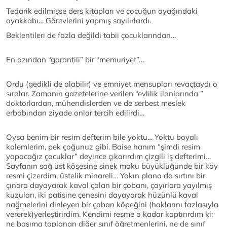
Tedarik edilmişse ders kitapları ve çocuğun ayağındaki
ayakkabı… Görevlerini yapmış sayılırlardı.
Beklentileri de fazla değildi tabii çocuklarından…
En azından “garantili” bir “memuriyet”…
Ordu (gedikli de olabilir) ve emniyet mensupları revaçtaydı o
sıralar. Zamanın gazetelerine verilen “evlilik ilanlarında ”
doktorlardan, mühendislerden ve de serbest meslek
erbabından ziyade onlar tercih edilirdi…
Oysa benim bir resim defterim bile yoktu… Yoktu boyalı
kalemlerim, pek çoğunuz gibi. Baise hanım “şimdi resim
yapacağız çocuklar” deyince çıkarırdım çizgili iş defterimi…
Sayfanın sağ üst köşesine sinek moku büyüklüğünde bir köy
resmi çizerdim, üstelik minareli… Yakın plana da sırtını bir
çınara dayayarak kaval çalan bir çobanı, çayırlara yayılmış
kuzuları, iki patisine çenesini dayayarak hüzünlü kaval
nağmelerini dinleyen bir çoban köpeğini (haklarını fazlasıyla
vererek)yerleştirirdim. Kendimi resme o kadar kaptırırdım ki;
ne başıma toplanan diğer sınıf öğretmenlerini, ne de sınıf