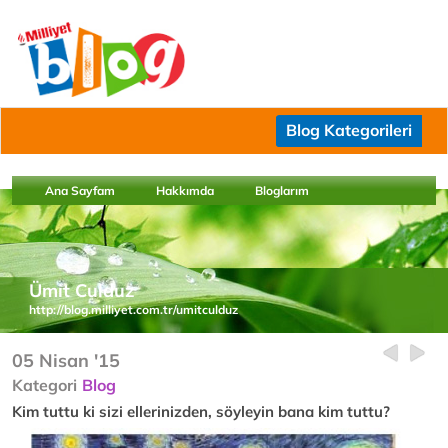
Blog Kategorileri
Ana Sayfam
Hakkımda
Bloglarım
Ümit Culduz
http://blog.milliyet.com.tr/umitculduz
05 Nisan '15
Kategori
Blog
Kim tuttu ki sizi ellerinizden, söyleyin bana kim tuttu?