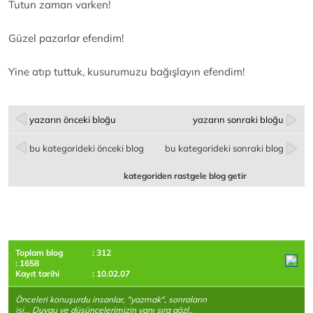
Tutun zaman varken!
Güzel pazarlar efendim!
Yine atıp tuttuk, kusurumuzu bağışlayın efendim!
yazarın önceki bloğu
yazarın sonraki bloğu
bu kategorideki önceki blog
bu kategorideki sonraki blog
kategoriden rastgele blog getir
Toplam blog
: 312
: 1658
Kayıt tarihi
: 10.02.07
Önceleri konuşurdu insanlar, "yazmak", sonraların
işi... Duygu ve düşüncelerimizin yanı sıra gözl..