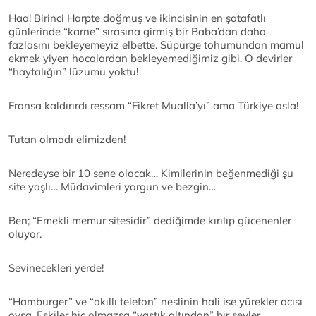
Haa! Birinci Harpte doğmuş ve ikincisinin en şatafatlı
günlerinde “karne” sırasına girmiş bir Baba’dan daha
fazlasını bekleyemeyiz elbette. Süpürge tohumundan mamul
ekmek yiyen hocalardan bekleyemediğimiz gibi. O devirler
“haytalığın” lüzumu yoktu!
Fransa kaldırırdı ressam “Fikret Mualla’yı” ama Türkiye asla!
Tutan olmadı elimizden!
Neredeyse bir 10 sene olacak… Kimilerinin beğenmediği şu
site yaşlı… Müdavimleri yorgun ve bezgin…
Ben; “Emekli memur sitesidir” dediğimde kırılıp gücenenler
oluyor.
Sevinecekleri yerde!
“Hamburger” ve “akıllı telefon” neslinin hali ise yürekler acısı
oysa. Eskiler hiç olmazsa “yastık altından” bir şeyler