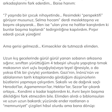
arkadaşlarımı fark ederdim… Baise hanım:
“7 yaşında bir çocuk nihayetinde… Resimdeki “perspektifi”
görüyor musunuz, Selma hocam” derdi meslektaşına ve
başımı okşayarak… Ben ise “ulan yine ne haltlar karıştırdım ki
bunlar başıma toplandı” tedirginliğine kapılırdım. Pırpır
ederdi çocuk yüreğim!
Ama gerisi gelmezdi… Kimsecikler de tutmazdı elimden.
Uzun kış gecelerinde gürül gürül yanan sobanın arkasına
sığınır, sınıftan yürüttüğüm 4 tebeşiri uhuyla yapıştırıp tırnak
makasının sivri uçlu bıçağıyla(veya teyel iğnesiyle, o da
yoksa 6’lık bir çiviyle) yontardım. Gazi’nin, İnönü’nün ve
ablalarımın tarih kitaplarında gördüğüm düşünürlerin
büstlerini yapmaya çalışırdım. Sakallı ve de dağınık saçlı
Herodot’lar, Agamemnon’lar, Hektor’lar, Sezar’lar çıkardı
ortaya… Kendimi o kadar kaptırırdım ki, Avni beyin başıma
dikildiğini fark etmezdim bile. Elimden alırdı o biblomsuları
ve uzun uzun bakardı; yüzünde ender rastlanan o
“memnuniyet” çizgileri hâsıl olurdu ama bana dönüp: