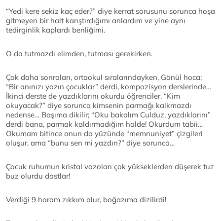
“Yedi kere sekiz kaç eder?” diye kerrat sorusunu sorunca hoşa
gitmeyen bir halt karıştırdığımı anlardım ve yine aynı
tedirginlik kaplardı benliğimi.
O da tutmazdı elimden, tutması gerekirken.
Çok daha sonraları, ortaokul sıralarındayken, Gönül hoca;
“Bir anınızı yazın çocuklar” derdi, kompozisyon derslerinde…
İkinci derste de yazdıklarını okurdu öğrenciler. “Kim
okuyacak?” diye sorunca kimsenin parmağı kalkmazdı
nedense… Başıma dikilir; “Oku bakalım Culduz, yazdıklarını”
derdi bana, parmak kaldırmadığım halde! Okurdum tabii…
Okumam bitince onun da yüzünde “memnuniyet” çizgileri
oluşur, ama “bunu sen mi yazdın?” diye sorunca…
Çocuk ruhumun kristal vazoları çok yükseklerden düşerek tuz
buz olurdu dostlar!
Verdiği 9 haram zıkkım olur, boğazıma dizilirdi!