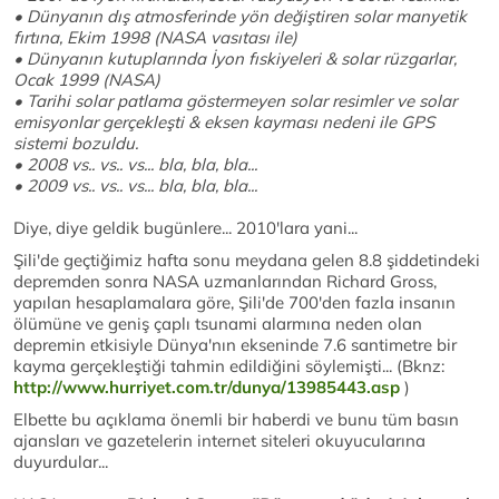
• Dünyanın dış atmosferinde yön değiştiren solar manyetik
fırtına, Ekim 1998 (NASA vasıtası ile)
• Dünyanın kutuplarında İyon fıskiyeleri & solar rüzgarlar,
Ocak 1999 (NASA)
• Tarihi solar patlama göstermeyen solar resimler ve solar
emisyonlar gerçekleşti & eksen kayması nedeni ile GPS
sistemi bozuldu.
• 2008 vs.. vs.. vs... bla, bla, bla...
• 2009 vs.. vs.. vs... bla, bla, bla...
Diye, diye geldik bugünlere... 2010'lara yani...
Şili'de geçtiğimiz hafta sonu meydana gelen 8.8 şiddetindeki
depremden sonra NASA uzmanlarından Richard Gross,
yapılan hesaplamalara göre, Şili'de 700'den fazla insanın
ölümüne ve geniş çaplı tsunami alarmına neden olan
depremin etkisiyle Dünya'nın ekseninde 7.6 santimetre bir
kayma gerçekleştiği tahmin edildiğini söylemişti... (Bknz:
http://www.hurriyet.com.tr/dunya/13985443.asp
)
Elbette bu açıklama önemli bir haberdi ve bunu tüm basın
ajansları ve gazetelerin internet siteleri okuyucularına
duyurdular...