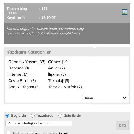
Toplam blog
: 111
: 1140
Kayıt tarihi
: 15.10.07
Kocaeli doğumlu. Yüksek tirajlı gazetelerin bilgi
işlem ve yazı işleri bölümlerinde çalıştıktan s..
Yazdığım Kategoriler
Gündelik Yaşam (33)
Güncel (10)
Deneme (8)
Anılar (7)
İnternet (7)
İlişkiler (3)
Çevre Bilinci (3)
Teknoloji (3)
Sağlıklı Yaşam (3)
Yemek - Mutfak (2)
Bloglarda
Yazarlarda
Galerilerde
Sadece bu yazarın bloglarında ara