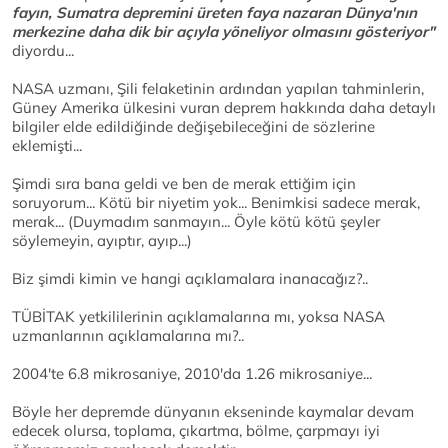
fayın, Sumatra depremini üreten faya nazaran Dünya'nın
merkezine daha dik bir açıyla yöneliyor olmasını gösteriyor"
diyordu...
NASA uzmanı, Şili felaketinin ardından yapılan tahminlerin,
Güney Amerika ülkesini vuran deprem hakkında daha detaylı
bilgiler elde edildiğinde değişebileceğini de sözlerine
eklemişti...
Şimdi sıra bana geldi ve ben de merak ettiğim için
soruyorum... Kötü bir niyetim yok... Benimkisi sadece merak,
merak... (Duymadım sanmayın... Öyle kötü kötü şeyler
söylemeyin, ayıptır, ayıp...)
Biz şimdi kimin ve hangi açıklamalara inanacağız?..
TÜBİTAK yetkililerinin açıklamalarına mı, yoksa NASA
uzmanlarının açıklamalarına mı?..
2004'te 6.8 mikrosaniye, 2010'da 1.26 mikrosaniye...
Böyle her depremde dünyanın ekseninde kaymalar devam
edecek olursa, toplama, çıkartma, bölme, çarpmayı iyi