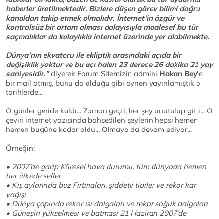
haberler üretilmektedir. Bizlere düşen görev bilimi doğru
kanaldan takip etmek olmalıdır. İnternet'in özgür ve
kontrolsüz bir ortam olması dolayısıyla maalesef bu tür
saçmalıklar da kolaylıkla internet üzerinde yer alabilmekte.
Dünya'nın ekvatoru ile ekliptik arasındaki açıda bir
değişiklik yoktur ve bu açı halen 23 derece 26 dakika 21 yay
saniyesidir."
diyerek Forum Sitemizin admini
Hakan Bey'
e
bir mail atmış, bunu da olduğu gibi aynen yayınlamıştık o
tarihlerde...
O günler geride kaldı... Zaman geçti, her şey unutulup gitti... O
çeviri internet yazısında bahsedilen şeylerin hepsi hemen
hemen bugüne kadar oldu... Olmaya da devam ediyor...
Örneğin;
• 2007’de garip Küresel hava durumu, tüm dünyada hemen
her ülkede seller
• Kış aylarında buz Fırtınaları, şiddetli tipiler ve rekor kar
yağışı
• Dünya çapında rekor ısı dalgaları ve rekor soğuk dalgaları
• Güneşin yükselmesi ve batması 21 Haziran 2007’de