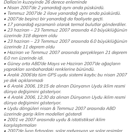
Dallas’ın kuzeyinde 26 derece enleminde
• Nisan 2007’de 2 yanardağ aynı anda püskürdü.
• Temmuz 2007’de 2 ilave yanardağ aynı anda püskürdü.
• 2007’de beşinci bir yanardağ da faaliyete geçti.
• 17 yanardağ eşzamanlı olarak termal bulutlar gönderdiler.
• 23 haziran – 23 Temmuz 2007 arasında 4.0 büyüklüğünün
üzerinde 318 deprem oldu
• 23 haziran – 23 Temmuz 2007 arasında 6.0 büyüklüğünün
üzerinde 11 deprem oldu
• Haziran ve Temmuz 2007 arasında gerçekleşen 21 deprem
6.0 nın üzerinde idi.
• Güney orta ABD’de Mayıs ve Haziran 2007’de ağaçların
yaprakları sonbahardaki renklerine büründü.
• Aralık 2006’da tüm GPS uydu sistemi kaybı; bu nisan 2007
ye dek açıklanmadı
• 6 Aralık 2006, 19:15 de alınan Dünyanın Uydu iklim resmi
dünya değişimini gösteriyor.
• 4 Aralık 2006, 12:30 da alınan Dünyanın Uydu iklim resmi
dünya değişimini gösteriyor.
• Uydu döngüleri nisan & Temmuz 2007 arasında ABD
üzerinde garip iklim modelleri gösterdi
• 2001 ve 2007 arasında uydu & istatistiksel iklim
karşılaştırmaları
• 2007’de İyon fırtınaları, solar radyasyon ve solar resimler