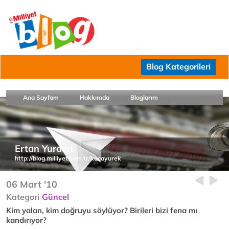
Blog Kategorileri
Ana Sayfam
Hakkımda
Bloglarım
Ertan Yurderi
http://blog.milliyet.com.tr/kocayurek
06 Mart '10
Kategori
Güncel
Kim yalan, kim doğruyu söylüyor? Birileri bizi fena mı
kandırıyor?