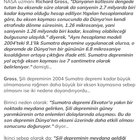
NASA uzmanı
Richard Gross,
"Dünyanın kütlesini dengede
tutan bu eksende süre olarak da saniyenin 2.7 milyarda biri
kadar kayma olduğu hesap ediliyor.Yapılan hesaplamalara
göre, bu eksen kayması sonucunda da Dünya'nın kendi
etrafında dönme süresinin, 1.26 mikrosaniye, yani
saniyenin 1.26 milyonda biri kadar, kısalmış olabileceği
bulgusuna ulaşıldı." diyerek, "Aynı hesaplama modeli
2004'teki 9.1'lik Sumatra depremine uygulanacak olursa, o
depremde de Dünya'nın bir gününün 6.8 mikrosaniye
kısaldığının ortaya çıktığını ifade etti. Sumatra depreminin
yol açtığı eksen kayması ise 7 santimetre olarak
belirleniyor."
demişti...
Gross
, Şili depreminin 2004 Sumatra depremi kadar büyük
olmamasına rağmen daha büyük bir eksen kaymasına sebep
olmasını ise iki nedene dayandırıyordu...
Birinci neden olarak:
"Sumatra depremi Ekvator'a yakın bir
noktada meydana gelirken, Şili depreminin güney
yarımkürenin orta enlemleri dolaylarında oluşması. Bu da
son depremin Dünya'nın ekseni üzerinde daha etkili olması
sonucunu doğuruyor."
diyor...
İkinci sebep olarak da:
"Şili depreminin meydana geldiği