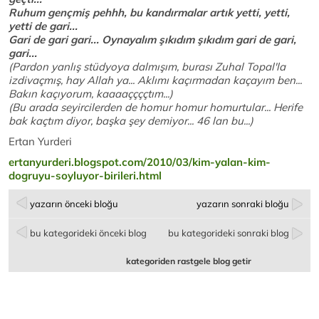
Ruhum gençmiş pehhh, bu kandırmalar artık yetti, yetti,
yetti de gari...
Gari de gari gari... Oynayalım şıkıdım şıkıdım gari de gari,
gari...
(Pardon yanlış stüdyoya dalmışım, burası Zuhal Topal'la
izdivaçmış, hay Allah ya... Aklımı kaçırmadan kaçayım ben...
Bakın kaçıyorum, kaaaaççççtım...)
(Bu arada seyircilerden de homur homur homurtular... Herife
bak kaçtım diyor, başka şey demiyor... 46 lan bu...)
Ertan Yurderi
ertanyurderi.blogspot.com/2010/03/kim-yalan-kim-
dogruyu-soyluyor-birileri.html
yazarın önceki bloğu
yazarın sonraki bloğu
bu kategorideki önceki blog
bu kategorideki sonraki blog
kategoriden rastgele blog getir