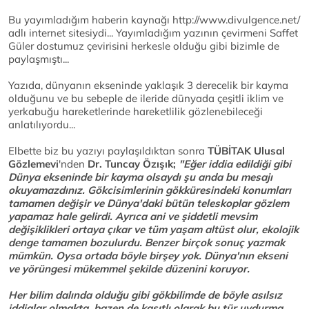
Bu yayımladığım haberin kaynağı http://www.divulgence.net/
adlı internet sitesiydi... Yayımladığım yazının çevirmeni Saffet
Güler dostumuz çevirisini herkesle olduğu gibi bizimle de
paylaşmıştı...
Yazıda, dünyanın ekseninde yaklaşık 3 derecelik bir kayma
olduğunu ve bu sebeple de ileride dünyada çeşitli iklim ve
yerkabuğu hareketlerinde hareketlilik gözlenebileceği
anlatılıyordu...
Elbette biz bu yazıyı paylaşıldıktan sonra
TÜBİTAK Ulusal
Gözlemevi
'nden
Dr. Tuncay Özışık;
"Eğer iddia edildiği gibi
Dünya ekseninde bir kayma olsaydı şu anda bu mesajı
okuyamazdınız. Gökcisimlerinin gökküresindeki konumları
tamamen değişir ve Dünya'daki bütün teleskoplar gözlem
yapamaz hale gelirdi. Ayrıca ani ve şiddetli mevsim
değişiklikleri ortaya çıkar ve tüm yaşam altüst olur, ekolojik
denge tamamen bozulurdu. Benzer birçok sonuç yazmak
mümkün. Oysa ortada böyle birşey yok. Dünya'nın ekseni
ve yörüngesi mükemmel şekilde düzenini koruyor.
Her bilim dalında olduğu gibi gökbilimde de böyle asılsız
iddialar olmakta, bazen de kasıtlı olarak bu tür uydurma