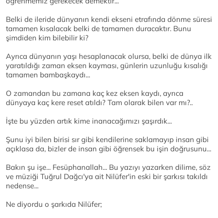
öğrenmemiz gerekecek demektir...
Belki de ileride dünyanın kendi ekseni etrafında dönme süresi
tamamen kısalacak belki de tamamen duracaktır. Bunu
şimdiden kim bilebilir ki?
Ayrıca dünyanın yaşı hesaplanacak olursa, belki de dünya ilk
yaratıldığı zaman eksen kayması, günlerin uzunluğu kısalığı
tamamen bambaşkaydı...
O zamandan bu zamana kaç kez eksen kaydı, ayrıca
dünyaya kaç kere reset atıldı? Tam olarak bilen var mı?..
İşte bu yüzden artık kime inanacağımızı şaşırdık...
Şunu iyi bilen birisi sır gibi kendilerine saklamayıp insan gibi
açıklasa da, bizler de insan gibi öğrensek bu işin doğrusunu...
Bakın şu işe... Fesüphanallah... Bu yazıyı yazarken dilime, söz
ve müziği Tuğrul Dağcı'ya ait Nilüfer'in eski bir şarkısı takıldı
nedense...
Ne diyordu o şarkıda Nilüfer;