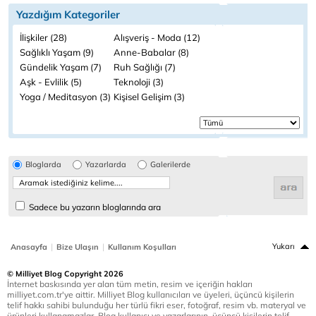
Yazdığım Kategoriler
İlişkiler (28)
Alışveriş - Moda (12)
Sağlıklı Yaşam (9)
Anne-Babalar (8)
Gündelik Yaşam (7)
Ruh Sağlığı (7)
Aşk - Evlilik (5)
Teknoloji (3)
Yoga / Meditasyon (3)
Kişisel Gelişim (3)
Bloglarda
Yazarlarda
Galerilerde
Sadece bu yazarın bloglarında ara
|
|
Yukarı
Anasayfa
Bize Ulaşın
Kullanım Koşulları
© Milliyet Blog Copyright 2026
İnternet baskısında yer alan tüm metin, resim ve içeriğin hakları
milliyet.com.tr'ye aittir. Milliyet Blog kullanıcıları ve üyeleri, üçüncü kişilerin
telif hakkı sahibi bulunduğu her türlü fikri eser, fotoğraf, resim vb. materyal ve
ürünleri kullanamazlar. Blog kullanıcı ve yazarlarının, üçüncü kişilerin telif