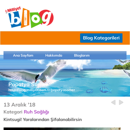
Blog Kategorileri
Ana Sayfam
Hakkımda
Bloglarım
Papatya Somer
http://blog.milliyet.com.tr/papatyasomer
13 Aralık '18
Kategori
Ruh Sağlığı
Kintsugi! Yaralarından Şifalanabilirsin