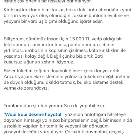
içinde çok önemli bir felsefeyi barındırıyor.
Kintsugi kırıkların birer kusur, bozukluk, hata olmadığını yani
bir son veya yok oluş olmadığını, aksine bunların evrilme ve
yepyeni bir varoluş biçimi olduğuna işaret eder.
Biliyorum, günümüz insanı için 15.000 TL verip aldığı bir
telefonunun camının kırılması, pantolonunun cebinin
yırtılması, arabasının kapısının çizilmesi, kalp kırıklıkları ile
yaşaması kolay değil. Değil çünkü biz artık Batı
kusursuzluğunun zehrini içiyoruz.
Bizler tüketim çağının doymak bilmez çocuklarıyız artık.
Ancak yaşam eko sisteminin yalnızca tüketime değil üretime
de dayalı olduğunu akılda tutmak, bu eko sisteme destek
vermekte zorundayız.
Yaralarımdan şifalanıyorum. Sen de yapabilirsin.
‘Wabi Sabi desene hayata!’
yazımda anlattığım felsefeye
dayanan Kintsugi yalnızca bir porselenin değil, bir insanın da
ustalıkla yapılan bir tamir ile yepyeni bir dönüşüm
yaşayabileceğini vurguluyor. Çocukluk travmaları, geçmiş