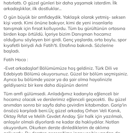
hatırlattı. O güzel günleri bir daha yaşamak isterdim. İlk
arkadaşlıklar, ilk dostluklar...
O gün büyük bir amfideydik. Yaklaşık olarak yetmiş- seksen
kişi vardı. Kimi önüne bakıyor, kimi de yeni insanlarla
tanışmak için fırsat kolluyordu. Tüm bu gürültünün ortasına
birden kapı örtüldü. İçeriye bizim Danışman hocamız
olduğunu söyleyen biri girdi. Genç yaşlarda, orta boylu, spor
kıyafetli biriydi Adı Fatih'ti. Etrafına bakındı. Sözlerine
başladı.
Fatih Hoca :
-Evet arkadaşlar! Bölümümüze hoş geldiniz. Türk Dili ve
Edebiyatı Bölümü okuyorsunuz. Güzel bir bölüm seçmişsiniz.
Ayrıca bu bölümde yazar ya da şair olma hayalinizle
geldiyseniz bir kere daha düşünün derim!
Tüm amfi gülümsedi. Anladığımız kadarıyla eğlenceli bir
hocamız olacak ve derslerimiz eğlenceli geçecekti. Bu güzel
anımdan sonra bir sayfa daha çevirdim kitabımdan. Garip'in
önsözü karşıladı beni.Üç güzel arkadaş Orhan Veli Kanık,
Oktay Rıfat ve Melih Cevdet Anday. Şiir halk için yazılmalı,
anlaşılır olmalı diyorlardı ne kadar da haklıydılar. Notları
okuyordum. Okurken derste dinlediklerim de aklıma