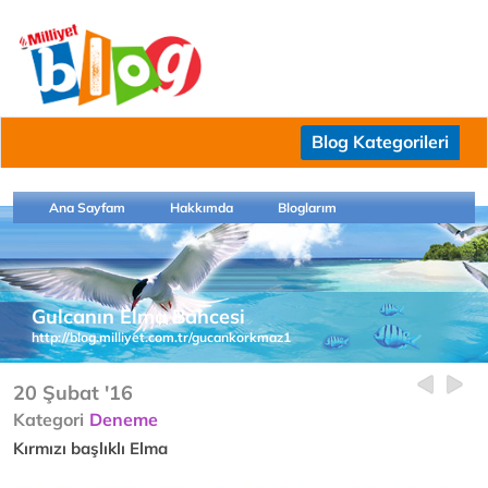
Blog Kategorileri
Ana Sayfam
Hakkımda
Bloglarım
Gulcanın Elma Bahcesi
http://blog.milliyet.com.tr/gucankorkmaz1
20 Şubat '16
Kategori
Deneme
Kırmızı başlıklı Elma