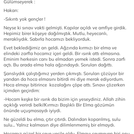
Gülümseyerek :
Hakan:
-Sıkıntı yok gençler !
Neyse ki sınav vakti gelmişti. Kapılar açıldı ve amfiye girdik.
Hepimiz birer köşeye dağılmıştık. Mutlu, heyecanlı,
meraklıydık. Sabırla hocamızı bekliyorduk.
Evet beklediğimiz an geldi. Ağzında kırmızı bir elma ve
elindeki zarfla hocamız içeri geldi. Bir ısırık attı elmasına.
Eminim herkesin canı bu elmadan yemek istedi. Sonra zarfı
açtı. Bu arada elma hala ağzındaydı. Soruları dağıttı.
Şanslıydık çalıştığımız yerden çıkmıştı. Soruları çözüyor bir
yandan da hoca elmasını bitirdi mi diye merak ediyordum.
Hoca elmayı bitirince kozalağını çöpe attı. Sınavı çözerken
içimden geçirdim:
-Hocam keşke bir ısırık da bizim için yeseydiniz. Allah zihin
açıklığı verirdi belki!Kırmızı Başlıklı Bir Elma gözümün
önünde uçuşmasaydı iyiydi.
Ne güzeldi bu elma, çıtır çıtırdı. Dalından koparılmış, sulu
sulu... Yalnız kalmasın diye dilimlenmemiş bir elmaydı.
Hocamız güzel bir şeye vesile oldu. Elmayı sevmeyen biri onu