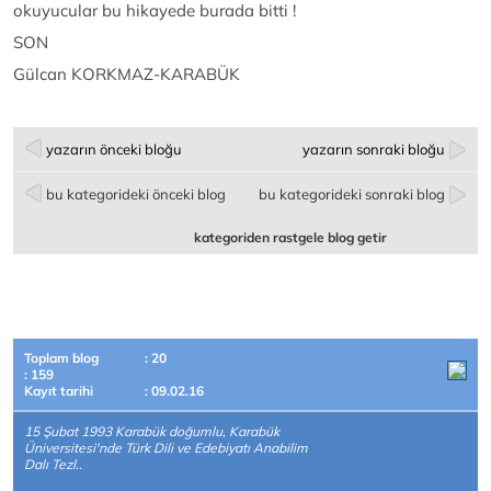
okuyucular bu hikayede burada bitti !
SON
Gülcan KORKMAZ-KARABÜK
yazarın önceki bloğu
yazarın sonraki bloğu
bu kategorideki önceki blog
bu kategorideki sonraki blog
kategoriden rastgele blog getir
Toplam blog
: 20
: 159
Kayıt tarihi
: 09.02.16
15 Şubat 1993 Karabük doğumlu, Karabük
Üniversitesi'nde Türk Dili ve Edebiyatı Anabilim
Dalı Tezl..