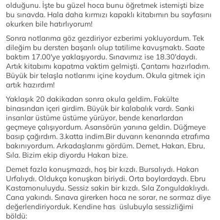
olduğunu. İşte bu güzel hoca bunu öğretmek istemişti bize
bu sınavda. Hala daha kırmızı kapaklı kitabımın bu sayfasını
okurken bile hatırlıyorum!
Sonra notlarıma göz gezdiriyor ezberimi yokluyordum. Tek
dileğim bu dersten başarılı olup tatilime kavuşmaktı. Saate
baktım 17.00'ye yaklaşıyordu. Sınavımız ise 18.30'daydı.
Artık kitabımı kapatma vaktim gelmişti. Çantamı hazırladım.
Büyük bir telaşla notlarımı içine koydum. Okula gitmek için
artık hazırdım!
Yaklaşık 20 dakikadan sonra okula geldim. Fakülte
binasından içeri girdim. Büyük bir kalabalık vardı. Sanki
insanlar üstüme üstüme yürüyor, bende kenarlardan
geçmeye çalışıyordum. Asansörün yanına geldin. Düğmeye
basıp çağırdım. 3.katta indim.Bir duvarın kenarında etrafıma
bakınıyordum. Arkadaşlarımı gördüm. Demet, Hakan, Ebru,
Sıla. Bizim ekip diyordu Hakan bize.
Demet fazla konuşmazdı, hoş bir kızdı. Bursalıydı. Hakan
Urfalıydı. Oldukça konuşkan biriydi. Orta boylardaydı. Ebru
Kastamonuluydu. Sessiz sakin bir kızdı. Sıla Zonguldaklıydı.
Cana yakındı. Sınava girerken hoca ne sorar, ne sormaz diye
değerlendiriyorduk. Kendine has üslubuyla sessizliğimi
böldü: