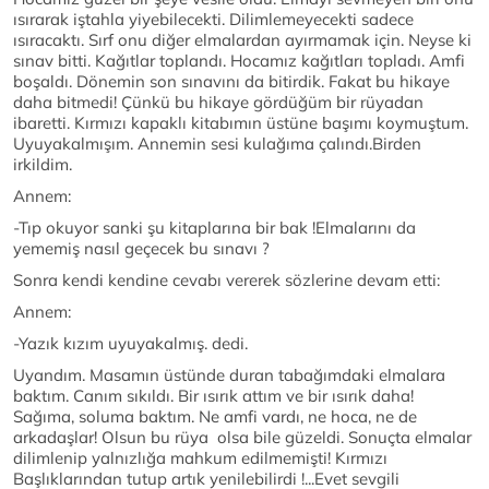
ısırarak iştahla yiyebilecekti. Dilimlemeyecekti sadece
ısıracaktı. Sırf onu diğer elmalardan ayırmamak için. Neyse ki
sınav bitti. Kağıtlar toplandı. Hocamız kağıtları topladı. Amfi
boşaldı. Dönemin son sınavını da bitirdik. Fakat bu hikaye
daha bitmedi! Çünkü bu hikaye gördüğüm bir rüyadan
ibaretti. Kırmızı kapaklı kitabımın üstüne başımı koymuştum.
Uyuyakalmışım. Annemin sesi kulağıma çalındı.Birden
irkildim.
Annem:
-Tıp okuyor sanki şu kitaplarına bir bak !Elmalarını da
yememiş nasıl geçecek bu sınavı ?
Sonra kendi kendine cevabı vererek sözlerine devam etti:
Annem:
-Yazık kızım uyuyakalmış. dedi.
Uyandım. Masamın üstünde duran tabağımdaki elmalara
baktım. Canım sıkıldı. Bir ısırık attım ve bir ısırık daha!
Sağıma, soluma baktım. Ne amfi vardı, ne hoca, ne de
arkadaşlar! Olsun bu rüya olsa bile güzeldi. Sonuçta elmalar
dilimlenip yalnızlığa mahkum edilmemişti! Kırmızı
Başlıklarından tutup artık yenilebilirdi !...Evet sevgili