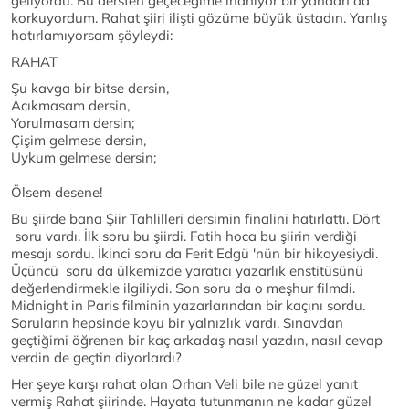
geliyordu. Bu dersten geçeceğime inanıyor bir yandan da
korkuyordum. Rahat şiiri ilişti gözüme büyük üstadın. Yanlış
hatırlamıyorsam şöyleydi:
RAHAT
Şu kavga bir bitse dersin,
Acıkmasam dersin,
Yorulmasam dersin;
Çişim gelmese dersin,
Uykum gelmese dersin;
Ölsem desene!
Bu şiirde bana Şiir Tahlilleri dersimin finalini hatırlattı. Dört
soru vardı. İlk soru bu şiirdi. Fatih hoca bu şiirin verdiği
mesajı sordu. İkinci soru da Ferit Edgü 'nün bir hikayesiydi.
Üçüncü soru da ülkemizde yaratıcı yazarlık enstitüsünü
değerlendirmekle ilgiliydi. Son soru da o meşhur filmdi.
Midnight in Paris filminin yazarlarından bir kaçını sordu.
Soruların hepsinde koyu bir yalnızlık vardı. Sınavdan
geçtiğimi öğrenen bir kaç arkadaş nasıl yazdın, nasıl cevap
verdin de geçtin diyorlardı?
Her şeye karşı rahat olan Orhan Veli bile ne güzel yanıt
vermiş Rahat şiirinde. Hayata tutunmanın ne kadar güzel