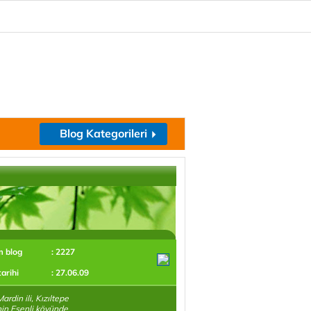
Blog Kategorileri
m blog
: 2227
tarihi
: 27.06.09
ardin ili, Kızıltepe
'nin Esenli köyünde