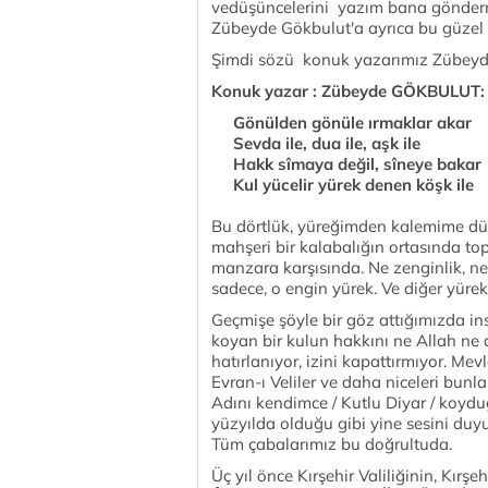
vedüşüncelerini yazım bana göndermiş
Zübeyde Gökbulut'a ayrıca bu güzel
Şimdi sözü konuk yazarımız Zübeyd
Konuk yazar : Zübeyde GÖKBULUT
Gönülden gönüle ırmaklar akar
Sevda ile, dua ile, aşk ile
Hakk sîmaya değil, sîneye bakar
Kul yücelir yürek denen köşk ile
Bu dörtlük, yüreğimden kalemime düşt
mahşeri bir kalabalığın ortasında t
manzara karşısında. Ne zenginlik, ne 
sadece, o engin yürek. Ve diğer yürek
Geçmişe şöyle bir göz attığımızda 
koyan bir kulun hakkını ne Allah ne d
hatırlanıyor, izini kapattırmıyor. Mev
Evran-ı Veliler ve daha niceleri bunla
Adını kendimce / Kutlu Diyar / koyd
yüzyılda olduğu gibi yine sesini duyu
Tüm çabalarımız bu doğrultuda.
Üç yıl önce Kırşehir Valiliğinin, Kırş