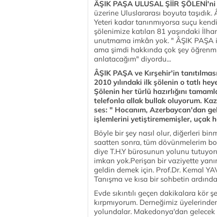
ÂŞIK PAŞA ULUSAL ŞİİR ŞÖLENİ'ni
üzerine Uluslararası boyuta taşıdık. 
Yeteri kadar tanınmıyorsa suçu ken
şölenimize katılan 81 yaşındaki İlham
unutmama imkân yok. " ÂŞIK PAŞA ism
ama şimdi hakkında çok şey öğrenmiş
anlatacağım" diyordu...
ÂŞIK PAŞA ve Kırşehir'in tanıtılması
2010 yılındaki ilk şölenin o tatlı h
Şölenin her türlü hazırlığını tamamla
telefonla allak bullak oluyorum. Ka
ses: " Hocanım, Azerbaycan'dan gele
işlemlerini yetiştirememişler, uçak
Böyle bir şey nasıl olur, diğerleri bi
saatten sonra, tüm dövünmelerim boşa 
diye T.H.Y bürosunun yolunu tutuyo
imkan yok.Perişan bir vaziyette yan
geldin demek için. Prof.Dr. Kemal YA
Tanışma ve kısa bir sohbetin ardınd
Evde sıkıntılı geçen dakikalara kör 
kırpmıyorum. Derneğimiz üyelerinden
yolundalar. Makedonya'dan gelecek k