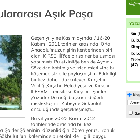
doğmuş
lulararası Aşık Paşa
Yazd
Şiir 
Geçen yıl yine Kasım ayında / 16-20
Kült
Kabım 2011 tarihleri arasında Orta
Kita
Anadolu'muzun şirin kentlerinden biri
Kültü
olan KIRŞEHİR'de bir şairler buluşması
Etkin
yapılmıştı. Bu etkinliğe ben de Aydın /
(47)
Söke'den katılmış ve izlenimleri yine bu
köşemde sizlerle paylaşmıştım. Etkinliği
bir kez daha düzenleyen Karşehir
Valiliği,Kırşehir Belediyesi ve Kırşehir
İLESAM temsilcisi Kırşehir Şairler
Blo
,Yazarlar Derneği başkanı değerli
meslektaşım Zübeyde Gökbulut
öncülüğünde gerçekleşmişti...
Sad
Bu yıl yine 20-23 Kasım 2012
tarihlerinde arasında bu kez
sı Şairler Şöleninin düzenlidiğini öğreniyoruz. konuk
 Gökbulut 'un kaleminde bu etkinlikle ilgili duygu