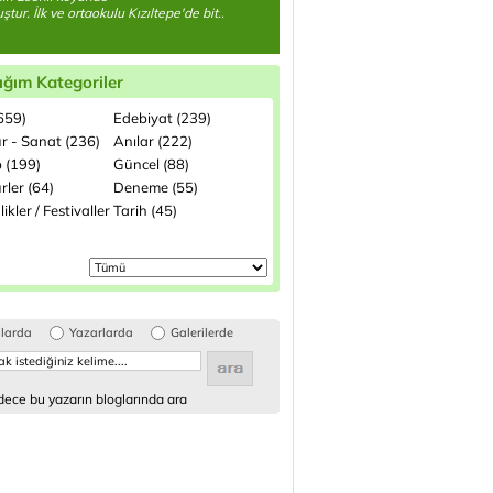
tur. İlk ve ortaokulu Kızıltepe'de bit..
ığım Kategoriler
(659)
Edebiyat (239)
ür - Sanat (236)
Anılar (222)
p (199)
Güncel (88)
rler (64)
Deneme (55)
likler / Festivaller
Tarih (45)
glarda
Yazarlarda
Galerilerde
ece bu yazarın bloglarında ara