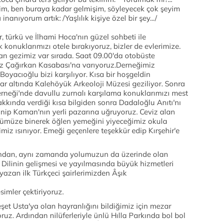
rim, ben buraya kadar gelmişim, söyleyecek çok şeyim
anıyorum artık: /Yaşlılık kişiye özel bir şey.../
r, türkü ve İlhami Hoca'nın güzel sohbeti ile
onuklarımızı otele bırakıyoruz, bizler de evlerimize.
n gezimiz var sırada. Saat 09.00'da otobüste
sız Çağırkan Kasabası'na varıyoruz.Derneğimiz
oyacıoğlu bizi karşılıyor. Kısa bir hoşgeldin
r altında Kalehöyük Arkeoloji Müzesi geziliyor. Sonra
rneği'nde davullu zurnalı karşılama konuklarımızı mest
kkında verdiği kısa bilgiden sonra Dadaloğlu Anıtı'nı
inip Kaman'nın yerli pazarına uğruyoruz. Ceviz alan
sümüze binerek öğlen yemeğini yiyeceğimiz okula
çimiz ısınıyor. Emeği geçenlere teşekkür edip Kırşehir'e
dından, aynı zamanda yolumuzun da üzerinde olan
Dilinin gelişmesi ve yayılmasında büyük hizmetleri
azan ilk Türkçeci şairlerimizden Âşık
imler çektiriyoruz.
et Usta'ya olan hayranlığını bildiğimiz için mezar
ruz. Ardından nilüferleriyle ünlü Hılla Parkında bol bol