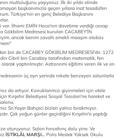
ın mutluluğunu yaşıyoruz. İlk iki yıldır elinde
mayan başkanımızla geçen yıllara inat tesadüfen
yorum. Türkiye'nin en genç Belediye Başkanını
rlar.
var. İlhami EMİN Hoca'nın davetime verdiği cevap
dına Gökbilim Medresesi kurulan CACABEY'İN
 miyim, ancak benim zavallı emekli maaşım otobüs
lemem"
lardan biri de CACABEY GÖKBİLİM MEDRESESİ'dir. 1272
ddin Cibril bin Cacabey tarafından matematik, fen
olarak yaptırılmıştır. Astronomi eğitimi veren ilk ve en
dresenin üç ayrı yerinde rokete benzeyen sütunlarla
z da artıyor. Konuklarımızı giyinmeleri için otele
in Kırşehir Belediyesi Sosyal Tesisleri'ne hareket ve
Salonu.
 Sn.Yaşar Bahçeci bizleri yalnız bırakmıyor.
ır. Çok yoğun günler geçirdiğini Kırşehir'e yaptığı
ize oturuyoruz. Salon hıncahınç dolu yine. Ve
siz
İSTİKLÂL MARŞI..
. Polis Meslek Yüksek Okulu