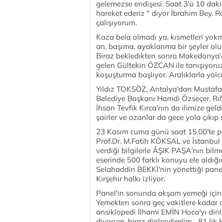
gelemezse endişesi. Saat 3'ü 10 daki
hareket ederiz " diyor İbrahim Bey. Ra
çalışıyorum.
Kaza bela olmadı ya, kısmetleri yok
an, başıma, ayaklarıma bir şeyler olu
Biraz bekledikten sonra Makedonya
gelen Gültekin ÖZCAN ile tanışıyoruz
koşuşturma başlıyor. Aralıklarla yolc
Yıldız TOKSÖZ, Antalya'dan Mustafa 
Belediye Başkanı Hamdi Özseçer, Rıfa
İhsan Tevfik Kırca'nın da ilimize ge
şairler ve ozanlar da gece yola çıkıp
23 Kasım cuma günü saat 15.00'te pa
Prof.Dr. M.Fatih KÖKSAL ve İstanbul
verdiği bilgilerle ÂŞIK PAŞA'nın bi
eserinde 500 farklı konuyu ele aldığı
Selahaddin BEKKİ'nin yönettiği panel
Kırşehir halkı izliyor.
Panel'in sonunda akşam yemeği için K
Yemekten sonra geç vakitlere kadar o
ansiklopedi İlhami EMİN Hoca'yı din
diyorum, biraz dinlendirelim... 81 lik 