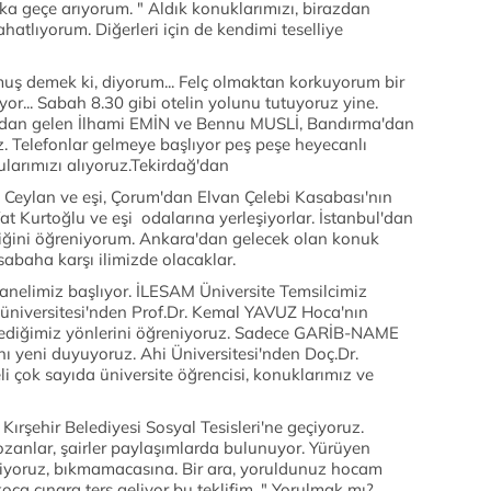
ka geçe arıyorum. " Aldık konuklarımızı, birazdan
hatlıyorum. Diğerleri için de kendimi teselliye
muş demek ki, diyorum... Felç olmaktan korkuyorum bir
yor... Sabah 8.30 gibi otelin yolunu tutuyoruz yine.
'dan gelen İlhami EMİN ve Bennu MUSLİ, Bandırma'dan
. Telefonlar gelmeye başlıyor peş peşe heyecanlı
ularımızı alıyoruz.Tekirdağ'dan
Ceylan ve eşi, Çorum'dan Elvan Çelebi Kasabası'nın
t Kurtoğlu ve eşi odalarına yerleşiyorlar. İstanbul'dan
ldiğini öğreniyorum. Ankara'dan gelecek olan konuk
 sabaha karşı ilimizde olacaklar.
nelimiz başlıyor. İLESAM Üniversite Temsilcimiz
 üniversitesi'nden Prof.Dr. Kemal YAVUZ Hoca'nın
lmediğimiz yönlerini öğreniyoruz. Sadece GARİB-NAME
nı yeni duyuyoruz. Ahi Üniversitesi'nden Doç.Dr.
i çok sayıda üniversite öğrencisi, konuklarımız ve
ırşehir Belediyesi Sosyal Tesisleri'ne geçiyoruz.
zanlar, şairler paylaşımlarda bulunuyor. Yürüyen
liyoruz, bıkmamacasına. Bir ara, yoruldunuz hocam
koca çınara ters geliyor bu teklifim. " Yorulmak mı?...