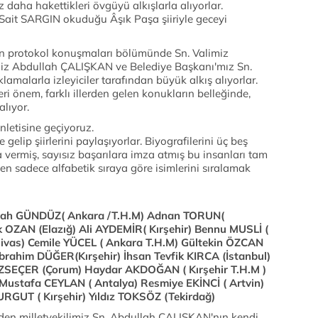
ez daha hakettikleri övgüyü alkışlarla alıyorlar.
ait SARGIN okuduğu Âşık Paşa şiiriyle geceyi
an protokol konuşmaları bölümünde Sn. Valimiz
iz Abdullah ÇALIŞKAN ve Belediye Başkanı'mız Sn.
amalarla izleyiciler tarafından büyük alkış alıyorlar.
ri önem, farklı illerden gelen konukların belleğinde,
alıyor.
dinletisine geçiyoruz.
e gelip şiirlerini paylaşıyorlar. Biyografilerini üç beş
ta vermiş, sayısız başarılara imza atmış bu insanları tam
n sadece alfabetik sıraya göre isimlerini sıralamak
lah GÜNDÜZ( Ankara /T.H.M) Adnan TORUN(
k OZAN (Elazığ) Ali AYDEMİR( Kırşehir) Bennu MUSLİ (
ivas) Cemile YÜCEL ( Ankara T.H.M) Gültekin ÖZCAN
rahim DÜĞER(Kırşehir) İhsan Tevfik KIRCA (İstanbul)
ZSEÇER (Çorum) Haydar AKDOĞAN ( Kırşehir T.H.M )
Mustafa CEYLAN ( Antalya) Resmiye EKİNCİ ( Artvin)
RGUT ( Kırşehir) Yıldız TOKSÖZ (Tekirdağ)
den milletvekilimiz Sn. Abdullah ÇALIŞKAN'nın kendi