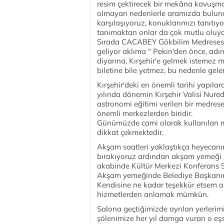
resim çektirecek bir mekâna kavuşman
olmayan nedenlerle aramızda buluna
karşılaşıyoruz, konuklarımızı tanıtı
tanımaktan onlar da çok mutlu oluyo
Sırada CACABEY Gökbilim Medresesi 
geliyor aklıma " Pekin'den önce, a
diyarına, Kırşehir'e gelmek istemez
biletine bile yetmez, bu nedenle ge
Kırşehir'deki en önemli tarihi yapı
yılında dönemin Kırşehir Valisi Nure
astronomi eğitimi verilen bir medrese 
önemli merkezlerden biridir.
Günümüzde cami olarak kullanılan me
dikkat çekmektedir.
Akşam saatleri yaklaştıkça heyecanımı
bırakıyoruz ardından akşam yemeği iç
akabinde Kültür Merkezi Konferans 
Akşam yemeğinde Belediye Başkanımız
Kendisine ne kadar teşekkür etsem azd
hizmetlerden anlamak mümkün.
Salona geçtiğimizde ayrılan yerlerim
şölenimize her yıl damga vuran o eş