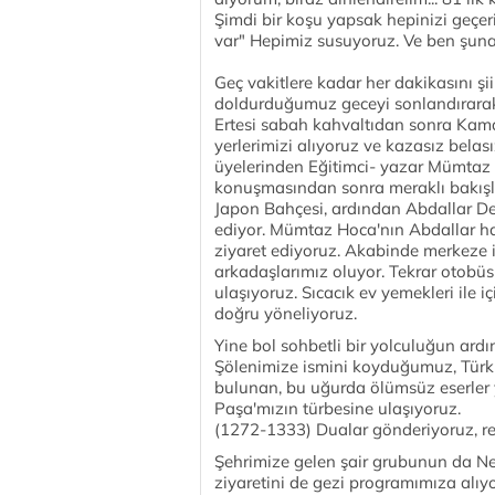
Şimdi bir koşu yapsak hepinizi geçe
var" Hepimiz susuyoruz. Ve ben şuna in
Geç vakitlere kadar her dakikasını şii
doldurduğumuz geceyi sonlandırarak k
Ertesi sabah kahvaltıdan sonra Kama
yerlerimizi alıyoruz ve kazasız bela
üyelerinden Eğitimci- yazar Mümtaz B
konuşmasından sonra meraklı bakışla
Japon Bahçesi, ardından Abdallar De
ediyor. Mümtaz Hoca'nın Abdallar ha
ziyaret ediyoruz. Akabinde merkeze 
arkadaşlarımız oluyor. Tekrar otobü
ulaşıyoruz. Sıcacık ev yemekleri ile i
doğru yöneliyoruz.
Yine bol sohbetli bir yolculuğun ar
Şölenimize ismini koyduğumuz, Türk 
bulunan, bu uğurda ölümsüz eserler y
Paşa'mızın türbesine ulaşıyoruz.
(1272-1333) Dualar gönderiyoruz, res
Şehrimize gelen şair grubunun da Neş
ziyaretini de gezi programımıza alıyo