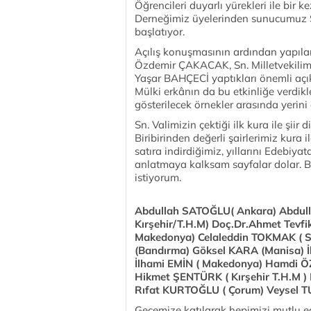
Öğrencileri duyarlı yürekleri ile bir k
Derneğimiz üyelerinden sunucumuz S
başlatıyor.
Açılış konuşmasının ardından yapıl
Özdemir ÇAKACAK, Sn. Milletvekilim
Yaşar BAHÇECİ yaptıkları önemli açıkl
Mülki erkânın da bu etkinliğe verdikle
gösterilecek örnekler arasında yerini 
Sn. Valimizin çektiği ilk kura ile şiir 
Biribirinden değerli şairlerimiz kura il
satıra indirdiğimiz, yıllarını Edebiya
anlatmaya kalksam sayfalar dolar. Be
istiyorum.
Abdullah SATOĞLU( Ankara) Abdul
Kırşehir/T.H.M) Doç.Dr.Ahmet Tevfi
Makedonya) Celaleddin TOKMAK ( S
(Bandırma) Göksel KARA (Manisa) İb
İlhami EMİN ( Makedonya) Hamdi Ö
Hikmet ŞENTÜRK ( Kırşehir T.H.M ) 
Rıfat KURTOĞLU ( Çorum) Veysel TU
Gecemize katılarak hepimizi mutlu e