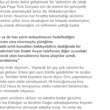
bu yıl biraz daha geliştirerek Sn. Valimizin de isteği
Âşık Paşa Türk Dünyası için de önemli bir şahsiyetti.
dimizde aramalıydık biraz da. Makedonya'dan
i Emin Hoca'nın her fırsatta tekrarladığı sözlerini
ine, yıllar önce okuduğum bir kitapta rastlamıştım,
 olarak döneceğim, ve nefesimin yettiği kadar
 ve de has şiirin anlaşılmasını hedeflediğim
eyecanı yine oturmuştu yüreğime.
dık artık konukları bekleyebiliriz dediğimde bir
zakistan'tan İmdat Avşar telefonun diğer ucundaki
cek olan konuklarınız bana ulaştılar şimdi,
 havalanmış"
nmiş midir diyorum... Yapacak bir şey yok sanırım bu
gidiyor. Ertesi gün aynı biletle gelebilirler mi acaba
ruz. Yeniden bilet kesmem lazım diyor. Onu yapmamıza
ımda eşim otele yöneliyorum, ilk konuğumuza hoş
VUZ Hoca ile tanışıyoruz otelin restorant bölümünde.
an müsaade istiyoruz.
şeytan yenilerini ekliyor ve sabaha kadar gözümü
 İsa Erdoğan ve İbrahim Düğer arkadaşlarımız Kayseri
onuklarımız alınacak sabaha karşı. Ya onlar da