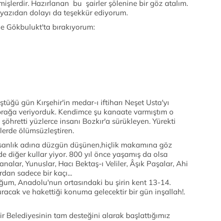
lerdir. Hazırlanan bu şairler şölenine bir göz atalım.
 yazıdan dolayı da teşekkür ediyorum.
e Gökbulukt'ta bırakıyorum:
:
üğü gün Kırşehir'in medar-ı iftiharı Neşet Usta'yı
oprağa veriyorduk. Kendimce şu kanaate varmıştım o
şöhretti yüzlerce insanı Bozkır'a sürükleyen. Yürekti
lerde ölümsüzleştiren.
insanlık adına düzgün düşünen,hiçlik makamına göz
e diğer kullar yiyor. 800 yıl önce yaşamış da olsa
lanalar, Yunuslar, Hacı Bektaş-ı Veliler, Âşık Paşalar, Ahi
rdan sadece bir kaçı...
uğum, Anadolu'nun ortasındaki bu şirin kent 13-14.
racak ve hakettiği konuma gelecektir bir gün inşallah!.
ehir Belediyesinin tam desteğini alarak başlattığımız