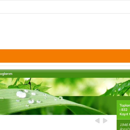
loglarım
Topla
: 832
Kayıt 
1946 M
ilçesi