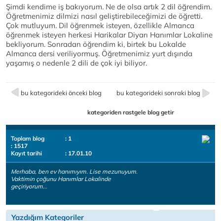
Şimdi kendime iş bakıyorum. Ne de olsa artık 2 dil öğrendim.
Öğretmenimiz dilmizi nasıl geliştirebileceğimizi de öğretti.
Çok mutluyum. Dil öğrenmek isteyen, özellikle Almanca
öğrenmek isteyen herkesi Harikalar Diyarı Hanımlar Lokaline
bekliyorum. Sonradan öğrendim ki, birtek bu Lokalde
Almanca dersi veriliyormuş. Öğretmenimiz yurt dışında
yaşamış o nedenle 2 dili de çok iyi biliyor.
bu kategorideki önceki blog
bu kategorideki sonraki blog
kategoriden rastgele blog getir
Toplam blog
: 1
: 1517
Kayıt tarihi
: 17.01.10
Merhaba, ben ev hanımıyım. Lise mezunuyum.
Vaktimin çoğunu Hanımlar Lokalinde
geçiriyorum...
Yazdığım Kategoriler