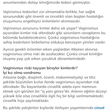
sorunlarından dolayı kliniğimizde tedavi görmüştür.
Vajinismus tedavileri zor olmamakla birlikte, her sağlık
sorunundaki gibi önemli ve öncelikli olan baştan hastalığın
oluşumunu engelleyici önlemlerin alınmasıdır.
Vajinismus sorununu kimler daha sık yaşar? Vaginismus
açısından kimler risk altındadır gibi sorunların cevaplarını bu
bölümde bulabileceksiniz. Çünkü vaginismus hastalığına
sahip kadınların birbirlerine oldukça benzeyen yönleri vardır.
Ayrıca gerekli önlemler erken yaşlardan itibaren alınırsa
vaginismus olma riski de azalacaktır. Çünkü cinsel kimliğin
oluşma yaşı çok erken çocukluk dönemlerindedir.
Vaginismus riski taşıyan bireyler kimlerdir?
İyi kız olma sendromu
Ailesine bağlı, disiplinli, özenli, mükemmeliyetçi ve titiz
şekilde büyütülen kızlar ileride vaginismus açısından risk
altındadır. Bu bayanlarda cinsellik adeta eşini memnun
etmek için görülen bir “iş yani görev”dir. Ailenin eğitim düzeyi
yüksek bile olsa cinsellikle ilgili hiç bir bilgi verilmemektedir,
cinsellik hiçe sayılmaktadır.
Bu şekilde yetiştirilen kişilerde ilerleyen yaşamlarında
cinsel