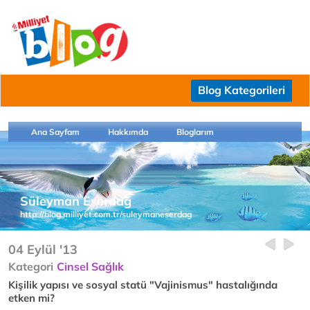
Blog Kategorileri
Ana Sayfam
Hakkımda
Bloglarım
Süleyman Eserdağ
http://blog.milliyet.com.tr/suleymaneserdag
04 Eylül '13
Kategori
Cinsel Sağlık
Kişilik yapısı ve sosyal statü "Vajinismus" hastalığında
etken mi?