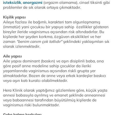
isteksizlik
,
anorgazmi
(orgazm olamama), cinsel tiksinti gibi
problemler de sık olarak ortaya çıkmaktadır.
Kişilik yapısı
Aileye fazlası ile bağımlı, karakteri tam olgunlaşmamış
(immatür) yani çocuksu bir yapıya sahip özellikler gösteren
bireyler ileride vaginismus açısından risk altındadırlar. Bu
kişilerde her şeyden korkma, özgüven eksiklikleri ve her
zaman
"benim canım çok tatlıdır"
şeklindeki yaklaşımları sık
olarak izlenmektedir.
Aile yapısı
Aile yapısı dominant (baskın) ve aşırı disiplinli baba, ona
göre pasif anne modeline sahip çocuklar da ileriki
yaşamlarında vaginismus açısından riskli grupta yer
almaktadırlar. Bazen de anne veya erkek kardeşler baskıcı
veya aşırı katı kuralcı olabilmektedir.
Hera Klinik olarak yaptığımız gözlemlere göre, küçük yaşta
annesi babasıyla ayrılmış ve emanet şeklinde anneannesi
veya babaannesi tarafından büyütülmüş kişilerde de
vaginismus riski bulunmaktadır.
Gebe kalma korkuları