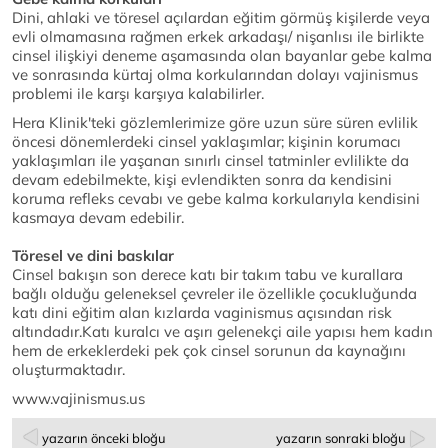
Dini, ahlaki ve töresel açılardan eğitim görmüş kişilerde veya
evli olmamasına rağmen erkek arkadaşı/ nişanlısı ile birlikte
cinsel ilişkiyi deneme aşamasında olan bayanlar gebe kalma
ve sonrasında kürtaj olma korkularından dolayı vajinismus
problemi ile karşı karşıya kalabilirler.
Hera Klinik'teki gözlemlerimize göre uzun süre süren evlilik
öncesi dönemlerdeki cinsel yaklaşımlar; kişinin korumacı
yaklaşımları ile yaşanan sınırlı cinsel tatminler evlilikte da
devam edebilmekte, kişi evlendikten sonra da kendisini
koruma refleks cevabı ve gebe kalma korkularıyla kendisini
kasmaya devam edebilir.
Töresel ve dini baskılar
Cinsel bakışın son derece katı bir takım tabu ve kurallara
bağlı olduğu geleneksel çevreler ile özellikle çocukluğunda
katı dini eğitim alan kızlarda vaginismus açısından risk
altındadır.Katı kuralcı ve aşırı gelenekçi aile yapısı hem kadın
hem de erkeklerdeki pek çok cinsel sorunun da kaynağını
oluşturmaktadır.
www.vajinismus.us
yazarın önceki bloğu
yazarın sonraki bloğu