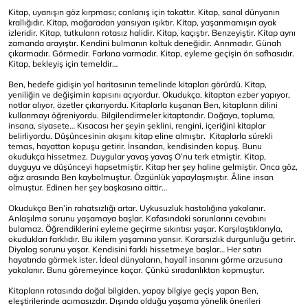
Kitap, uyanışın göz kırpması; canlanış için tokattır. Kitap, sanal dünyanın
krallığıdır. Kitap, mağaradan yansıyan ışıktır. Kitap, yaşanmamışın ayak
izleridir. Kitap, tutkuların rotasız halidir. Kitap, kaçıştır. Benzeyiştir. Kitap aynı
zamanda arayıştır. Kendini bulmanın koltuk deneğidir. Arınmadır. Günah
çıkarmadır. Görmedir. Farkına varmadır. Kitap, eyleme geçişin ön safhasıdır.
Kitap, bekleyiş için temeldir…
Ben, hedefe gidişin yol haritasının temelinde kitapları görürdü. Kitap,
yeniliğin ve değişimin kapısını açıyordur. Okudukça, kitaptan ezber yapıyor,
notlar alıyor, özetler çıkarıyordu. Kitaplarla kuşanan Ben, kitapların dilini
kullanmayı öğreniyordu. Bilgilendirmeler kitaptandır. Doğaya, topluma,
insana, siyasete… Kısacası her şeyin şeklini, rengini, içeriğini kitaplar
belirliyordu. Düşüncesinin akışını kitap eline almıştır. Kitaplarla sürekli
temas, hayattan kopuşu getirir. İnsandan, kendisinden kopuş. Bunu
okudukça hissetmez. Duygular yavaş yavaş O’nu terk etmiştir. Kitap,
duyguyu ve düşünceyi hapsetmiştir. Kitap her şey haline gelmiştir. Onca göz,
ağız arasında Ben kaybolmuştur. Özgünlük yapaylaşmıştır. Âline insan
olmuştur. Edinen her şey başkasına aittir…
Okudukça Ben’in rahatsızlığı artar. Uykusuzluk hastalığına yakalanır.
Anlaşılma sorunu yaşamaya başlar. Kafasındaki sorunlarını cevabını
bulamaz. Öğrendiklerini eyleme geçirme sıkıntısı yaşar. Karşılaştıklarıyla,
okudukları farklıdır. Bu ikilem yaşamına yansır. Kararsızlık durgunluğu getirir.
Diyalog sorunu yaşar. Kendisini farklı hissetmeye başlar… Her satırı
hayatında görmek ister. İdeal dünyaların, hayalî insanını görme arzusuna
yakalanır. Bunu göremeyince kaçar. Çünkü sıradanlıktan kopmuştur.
Kitapların rotasında doğal bilgiden, yapay bilgiye geçiş yapan Ben,
eleştirilerinde acımasızdır. Dışında olduğu yaşama yönelik önerileri