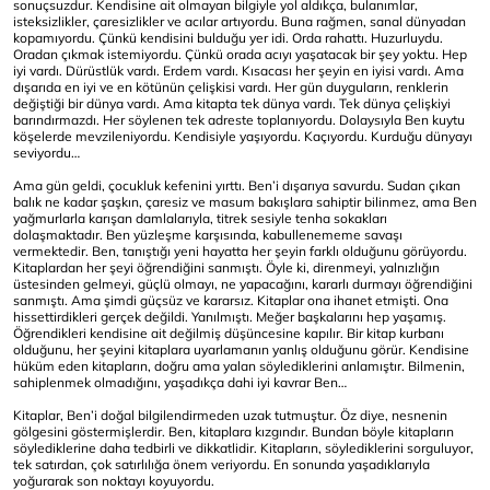
sonuçsuzdur. Kendisine ait olmayan bilgiyle yol aldıkça, bulanımlar,
isteksizlikler, çaresizlikler ve acılar artıyordu. Buna rağmen, sanal dünyadan
kopamıyordu. Çünkü kendisini bulduğu yer idi. Orda rahattı. Huzurluydu.
Oradan çıkmak istemiyordu. Çünkü orada acıyı yaşatacak bir şey yoktu. Hep
iyi vardı. Dürüstlük vardı. Erdem vardı. Kısacası her şeyin en iyisi vardı. Ama
dışarıda en iyi ve en kötünün çelişkisi vardı. Her gün duyguların, renklerin
değiştiği bir dünya vardı. Ama kitapta tek dünya vardı. Tek dünya çelişkiyi
barındırmazdı. Her söylenen tek adreste toplanıyordu. Dolaysıyla Ben kuytu
köşelerde mevzileniyordu. Kendisiyle yaşıyordu. Kaçıyordu. Kurduğu dünyayı
seviyordu…
Ama gün geldi, çocukluk kefenini yırttı. Ben’i dışarıya savurdu. Sudan çıkan
balık ne kadar şaşkın, çaresiz ve masum bakışlara sahiptir bilinmez, ama Ben
yağmurlarla karışan damlalarıyla, titrek sesiyle tenha sokakları
dolaşmaktadır. Ben yüzleşme karşısında, kabullenememe savaşı
vermektedir. Ben, tanıştığı yeni hayatta her şeyin farklı olduğunu görüyordu.
Kitaplardan her şeyi öğrendiğini sanmıştı. Öyle ki, direnmeyi, yalnızlığın
üstesinden gelmeyi, güçlü olmayı, ne yapacağını, kararlı durmayı öğrendiğini
sanmıştı. Ama şimdi güçsüz ve kararsız. Kitaplar ona ihanet etmişti. Ona
hissettirdikleri gerçek değildi. Yanılmıştı. Meğer başkalarını hep yaşamış.
Öğrendikleri kendisine ait değilmiş düşüncesine kapılır. Bir kitap kurbanı
olduğunu, her şeyini kitaplara uyarlamanın yanlış olduğunu görür. Kendisine
hüküm eden kitapların, doğru ama yalan söylediklerini anlamıştır. Bilmenin,
sahiplenmek olmadığını, yaşadıkça dahi iyi kavrar Ben…
Kitaplar, Ben’i doğal bilgilendirmeden uzak tutmuştur. Öz diye, nesnenin
gölgesini göstermişlerdir. Ben, kitaplara kızgındır. Bundan böyle kitapların
söylediklerine daha tedbirli ve dikkatlidir. Kitapların, söylediklerini sorguluyor,
tek satırdan, çok satırlılığa önem veriyordu. En sonunda yaşadıklarıyla
yoğurarak son noktayı koyuyordu.