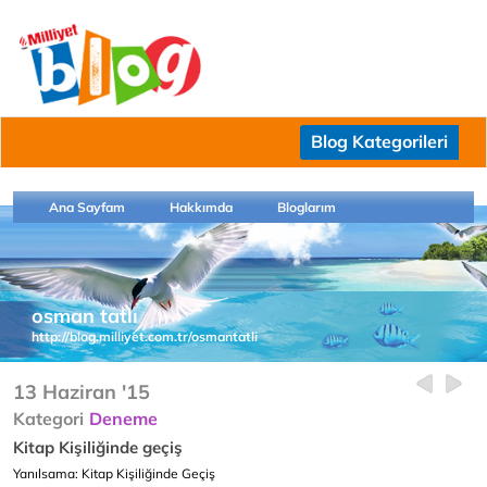
Blog Kategorileri
Ana Sayfam
Hakkımda
Bloglarım
osman tatlı
http://blog.milliyet.com.tr/osmantatli
13 Haziran '15
Kategori
Deneme
Kitap Kişiliğinde geçiş
Yanılsama: Kitap Kişiliğinde Geçiş