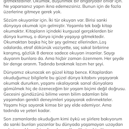
gitmektedirler. Okumak, düşünmek bir angaryadır onlar için.
Ne yaparsanız yapın ikna edemezsiniz. Bunun için de fazla
üzerlerine gitmeye gerek yok.
Sözüm okuyanlar için. İki tür okuyan var. Birisi sanki
dünyaya okumak için gelmiştir. Yaşamla tek bağı kitap
okumaktır. Kitapların içindeki kurgusal gerçeklerden bir
dünya kurmuş, o dünya içinde yaşayıp gitmektedir.
Okumaktan başka hiç bir şey gelmez ellerinden..Loş
odalarda, etraf dökünük vaziyette, saç sakal birbirine
karışmış, gözlük 8 derece sadece okuyan insanlar. Saygı
duyarım bunlara da. Ama hiçbir zaman özenmem. Her şeyde
bir denge ararım. Tadında bırakmak lazım her şeyi.
Dünyamız okunacak en güzel kitap bence. Kitaplardan
okuduğumuz bilgilerle bu güzel dünya kitabını yaşayarak
okumak dururken, yaşamı ıskalayarak sanal dünyalara
gömülmek hiç de özeneceğim bir yaşam biçimi değil doğrusu.
Gecesini gündüzünü bilime veren bilim adamları bile
yaşamdan gerekli deneyimleri yaşayarak edinmekteler.
Yaşamı hiçe sayarak kimse bir şey elde edemiyor. Ama
tadında ve yeteri kadar.
Son zamanlarda okuduğum kimi öykü ve şiirlere bakıyorum
da sanki bunları yazanlar bu dünyada yaşamayan uzaydan