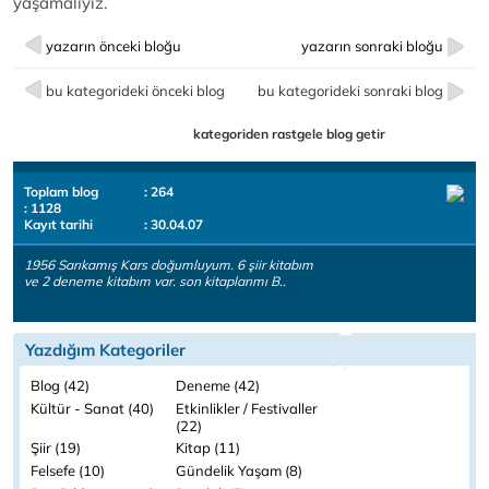
yaşamalıyız.
yazarın önceki bloğu
yazarın sonraki bloğu
bu kategorideki önceki blog
bu kategorideki sonraki blog
kategoriden rastgele blog getir
Toplam blog
: 264
: 1128
Kayıt tarihi
: 30.04.07
1956 Sarıkamış Kars doğumluyum. 6 şiir kitabım
ve 2 deneme kitabım var. son kitaplarımı B..
Yazdığım Kategoriler
Blog (42)
Deneme (42)
Kültür - Sanat (40)
Etkinlikler / Festivaller
(22)
Şiir (19)
Kitap (11)
Felsefe (10)
Gündelik Yaşam (8)