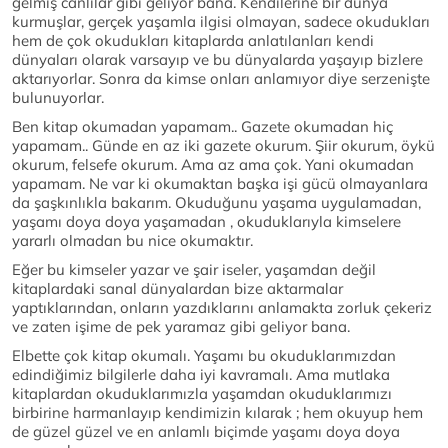
gelmiş canlılar gibi geliyor bana. Kendilerine bir dünya
kurmuşlar, gerçek yaşamla ilgisi olmayan, sadece okudukları
hem de çok okudukları kitaplarda anlatılanları kendi
dünyaları olarak varsayıp ve bu dünyalarda yaşayıp bizlere
aktarıyorlar. Sonra da kimse onları anlamıyor diye serzenişte
bulunuyorlar.
Ben kitap okumadan yapamam.. Gazete okumadan hiç
yapamam.. Günde en az iki gazete okurum. Şiir okurum, öykü
okurum, felsefe okurum. Ama az ama çok. Yani okumadan
yapamam. Ne var ki okumaktan başka işi gücü olmayanlara
da şaşkınlıkla bakarım. Okuduğunu yaşama uygulamadan,
yaşamı doya doya yaşamadan , okuduklarıyla kimselere
yararlı olmadan bu nice okumaktır.
Eğer bu kimseler yazar ve şair iseler, yaşamdan değil
kitaplardaki sanal dünyalardan bize aktarmalar
yaptıklarından, onların yazdıklarını anlamakta zorluk çekeriz
ve zaten işime de pek yaramaz gibi geliyor bana.
Elbette çok kitap okumalı. Yaşamı bu okuduklarımızdan
edindiğimiz bilgilerle daha iyi kavramalı. Ama mutlaka
kitaplardan okuduklarımızla yaşamdan okuduklarımızı
birbirine harmanlayıp kendimizin kılarak ; hem okuyup hem
de güzel güzel ve en anlamlı biçimde yaşamı doya doya