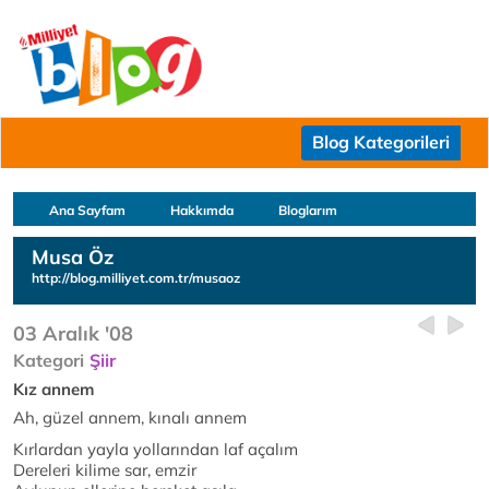
Blog Kategorileri
Ana Sayfam
Hakkımda
Bloglarım
Musa Öz
http://blog.milliyet.com.tr/musaoz
03 Aralık '08
Kategori
Şiir
Kız annem
Ah, güzel annem, kınalı annem
Kırlardan yayla yollarından laf açalım
Dereleri kilime sar, emzir