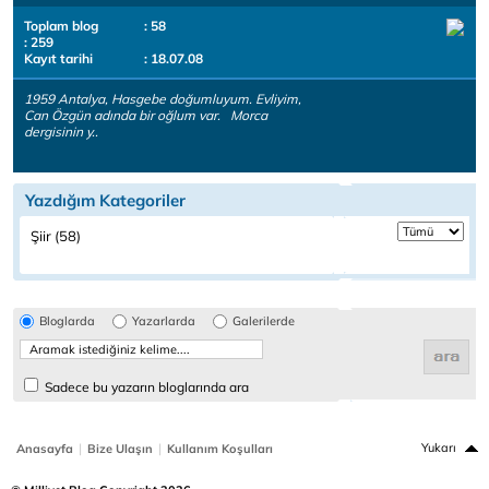
Toplam blog
: 58
: 259
Kayıt tarihi
: 18.07.08
1959 Antalya, Hasgebe doğumluyum. Evliyim,
Can Özgün adında bir oğlum var. Morca
dergisinin y..
Yazdığım Kategoriler
Şiir (58)
Bloglarda
Yazarlarda
Galerilerde
Sadece bu yazarın bloglarında ara
|
|
Yukarı
Anasayfa
Bize Ulaşın
Kullanım Koşulları