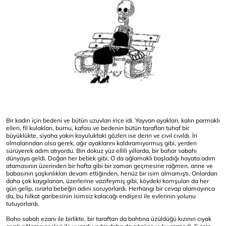
Bir kadın için bedeni ve bütün uzuvları irice idi. Yayvan ayakları, kalın parmaklı
elleri, fil kulakları, burnu, kafası ve bedenin bütün tarafları tuhaf bir
büyüklükte, siyaha yakın koyuluktaki gözleri ise derin ve cıvıl cıvıldı. İri
olmalarından olsa gerek, ağır ayaklarını kaldıramıyormuş gibi, yerden
sürüyerek adım atıyordu. Bin dokuz yüz ellili yıllarda, bir bahar sabahı
dünyaya geldi. Doğan her bebek gibi, O da ağlamaklı başladığı hayata adım
atamasının üzerinden bir hafta gibi bir zaman geçmesine rağmen, anne ve
babasının şaşkınlıkları devam ettiğinden, henüz bir isim almamıştı. Onlardan
daha çok kaygılanan, üzerlerine vazifeymiş gibi, köydeki komşuları da her
gün gelip, ısrarla bebeğin adını soruyorlardı. Herhangi bir cevap alamayınca
da, bu hilkat garibesinin isimsiz kalacağı endişesi ile evlerinin yolunu
tutuyorlardı.
Baho sabah ezanı ile birlikte, bir taraftan da bahtına üzüldüğü kızının cıyak