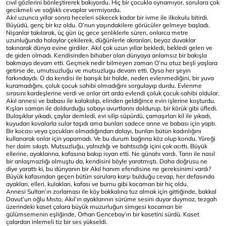
cıvıl gözlerini bönleştirerek bakıyordu. Hiç bir çocukla oynamıyor, sorulara çok
gecikmeli ve sağlıklı cevaplar vermiyordu.
Akıl uzunca yıllar sonra heceleri sökecek kadar bir ivme ile ilkokulu bitirdi.
Büyüdü, genç bir kız oldu. O’nun yaşındakilere görücüler gelmeye başladı.
Nişanlar takılarak, üç gün üç gece şenliklerle süren, onlarca metre
uzunluğunda halaylar çekilerek, düğünlerle akranları, beyaz duvaklar
takınarak dünya evine girdiler. Akıl çok uzun yıllar bekledi, bekledi gelen ve
de giden olmadı. Kendisinden bihaber olan dünyaya anlamsız bir bakışla
bakmaya devam etti. Geçmek nedir bilmeyen zaman O’nu otuz beşli yaşlara
getirse de, umutsuzluğu ve mutsuzlugu devam etti. Oysa her şeyin
farkındaydı. O da kendisi ile barışık bir halde, neden evlenmediğini, bir yuva
kuramadığını, çoluk çocuk sahibi olmadığını sorgulayıp durdu. Evlenme
sırasını kardeşlerine verdi ve onlar art arda evlendi çoluk çocuk sahibi oldular.
Akıl annesi ve babası ile kalakalıp, elinden geldiğince evin işlerine koşturdu.
Kışları saman ile doldurduğu sobayı avurtlarını doldurup, bir körük gibi üfledi.
Bulaşıklar yıkadı, çaylar demledi, evi silip süpürdü, çamaşırları kil ile yıkadı,
kuyudan kovalarla sular taşıdı ama bunları sadece anne ve babası için yaptı.
Bir kocası veya çocukları olmadığından dolayı, bunları bütün kadınlığını
kullanarak onlar için yapamadı. Ve bu durum bağrına köz olup kondu. Yüreği
her daim sıkıştı. Mutsuzluğu, yalnızlığı ve bahtsızlığı içini çok acıttı. Büyük
ellerine, ayaklarına, kafasına bakıp isyan etti. Ne günahı vardı, Tanrı ile nasıl
bir anlaşmazlığı olmuştu da, kendisini böyle yaratmıştı. Daha doğrusu ne
diye yarattı ki, bu dünyanın bir Akıl hanım efendisine ne gereksinimi vardı?
Büyük kafasından geçen bütün sorulara karşı bulduğu cevap, her defasında
ayakları, elleri, kulakları, kafası ve burnu gibi kocaman bir hiç oldu.
Annesi Sultan’ın zorlaması ile köy bakkalına tuz almak için gittiğinde, bakkal
Davut’un oğlu Mısto, Akıl’ın ayaklarının sürüme sesini duyar duymaz, tezgah
üzerindeki kaset çalara büyük muzurluğun simgesi kocaman bir
gülümsemenin eşliğinde, Orhan Gencebay’ın bir kasetini sürdü. Kaset
çalardan inlemeli tiz bir ses yükseldi.