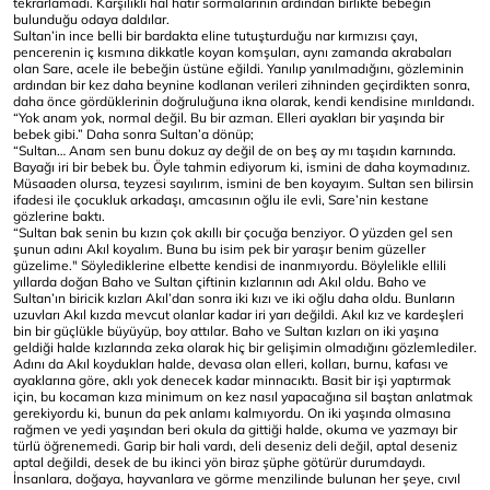
tekrarlamadı. Karşılıklı hal hatır sormalarının ardından birlikte bebeğin
bulunduğu odaya daldılar.
Sultan’in ince belli bir bardakta eline tutuşturduğu nar kırmızısı çayı,
pencerenin iç kısmına dikkatle koyan komşuları, aynı zamanda akrabaları
olan Sare, acele ile bebeğin üstüne eğildi. Yanılıp yanılmadığını, gözleminin
ardından bir kez daha beynine kodlanan verileri zihninden geçirdikten sonra,
daha önce gördüklerinin doğruluğuna ikna olarak, kendi kendisine mırıldandı.
“Yok anam yok, normal değil. Bu bir azman. Elleri ayakları bir yaşında bir
bebek gibi.” Daha sonra Sultan’a dönüp;
“Sultan… Anam sen bunu dokuz ay değil de on beş ay mı taşıdın karnında.
Bayağı iri bir bebek bu. Öyle tahmin ediyorum ki, ismini de daha koymadınız.
Müsaaden olursa, teyzesi sayılırım, ismini de ben koyayım. Sultan sen bilirsin
ifadesi ile çocukluk arkadaşı, amcasının oğlu ile evli, Sare’nin kestane
gözlerine baktı.
“Sultan bak senin bu kızın çok akıllı bir çocuğa benziyor. O yüzden gel sen
şunun adını Akıl koyalım. Buna bu isim pek bir yaraşır benim güzeller
güzelime." Söylediklerine elbette kendisi de inanmıyordu. Böylelikle ellili
yıllarda doğan Baho ve Sultan çiftinin kızlarının adı Akıl oldu. Baho ve
Sultan’ın biricik kızları Akıl’dan sonra iki kızı ve iki oğlu daha oldu. Bunların
uzuvları Akıl kızda mevcut olanlar kadar iri yarı değildi. Akıl kız ve kardeşleri
bin bir güçlükle büyüyüp, boy attılar. Baho ve Sultan kızları on iki yaşına
geldiği halde kızlarında zeka olarak hiç bir gelişimin olmadığını gözlemlediler.
Adını da Akıl koydukları halde, devasa olan elleri, kolları, burnu, kafası ve
ayaklarına göre, aklı yok denecek kadar minnacıktı. Basit bir işi yaptırmak
için, bu kocaman kıza minimum on kez nasıl yapacağına sil baştan anlatmak
gerekiyordu ki, bunun da pek anlamı kalmıyordu. On iki yaşında olmasına
rağmen ve yedi yaşından beri okula da gittiği halde, okuma ve yazmayı bir
türlü öğrenemedi. Garip bir hali vardı, deli deseniz deli değil, aptal deseniz
aptal değildi, desek de bu ikinci yön biraz şüphe götürür durumdaydı.
İnsanlara, doğaya, hayvanlara ve görme menzilinde bulunan her şeye, cıvıl