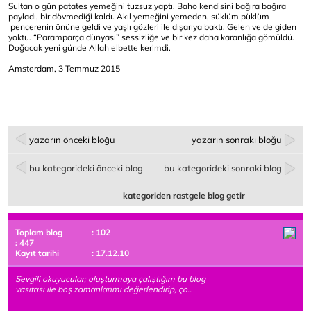
Sultan o gün patates yemeğini tuzsuz yaptı. Baho kendisini bağıra bağıra
payladı, bir dövmediği kaldı. Akıl yemeğini yemeden, süklüm püklüm
pencerenin önüne geldi ve yaşlı gözleri ile dışarıya baktı. Gelen ve de giden
yoktu. “Paramparça dünyası” sessizliğe ve bir kez daha karanlığa gömüldü.
Doğacak yeni günde Allah elbette kerimdi.
Amsterdam, 3 Temmuz 2015
yazarın önceki bloğu
yazarın sonraki bloğu
bu kategorideki önceki blog
bu kategorideki sonraki blog
kategoriden rastgele blog getir
Toplam blog
: 102
: 447
Kayıt tarihi
: 17.12.10
Sevgili okuyucular; oluşturmaya çalıştığım bu blog
vasıtası ile boş zamanlarımı değerlendirip, ço..