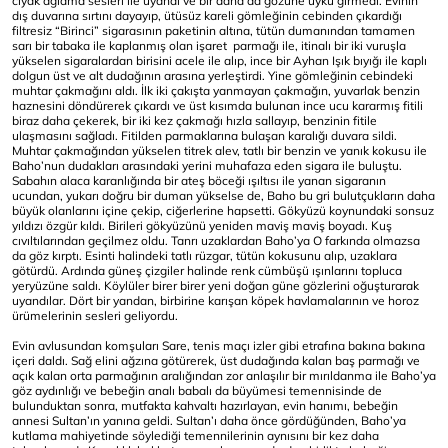
cıyak ağlama sesleri ile uyandı ve bir daha da gözüne uyku girmedi. Evinin
dış duvarına sırtını dayayıp, ütüsüz kareli gömleğinin cebinden çıkardığı
filtresiz “Birinci” sigarasının paketinin altına, tütün dumanından tamamen
sarı bir tabaka ile kaplanmış olan işaret parmağı ile, itinalı bir iki vuruşla
yükselen sigaralardan birisini acele ile alıp, ince bir Ayhan Işık bıyığı ile kaplı
dolgun üst ve alt dudağının arasına yerleştirdi. Yine gömleğinin cebindeki
muhtar çakmağını aldı. İlk iki çakışta yanmayan çakmağın, yuvarlak benzin
haznesini döndürerek çıkardı ve üst kısımda bulunan ince ucu kararmış fitili
biraz daha çekerek, bir iki kez çakmağı hızla sallayıp, benzinin fitile
ulaşmasını sağladı. Fitilden parmaklarına bulaşan karalığı duvara sildi.
Muhtar çakmağından yükselen titrek alev, tatlı bir benzin ve yanık kokusu ile
Baho’nun dudakları arasındaki yerini muhafaza eden sigara ile buluştu.
Sabahın alaca karanlığında bir ateş böceği ışıltısı ile yanan sigaranın
ucundan, yukarı doğru bir duman yükselse de, Baho bu gri bulutçukların daha
büyük olanlarını içine çekip, ciğerlerine hapsetti. Gökyüzü koynundaki sonsuz
yıldızı özgür kıldı. Birileri gökyüzünü yeniden maviş maviş boyadı. Kuş
cıvıltılarından geçilmez oldu. Tanrı uzaklardan Baho’ya O farkında olmazsa
da göz kırptı. Esinti halindeki tatlı rüzgar, tütün kokusunu alıp, uzaklara
götürdü. Ardında güneş çizgiler halinde renk cümbüşü ışınlarını topluca
yeryüzüne saldı. Köylüler birer birer yeni doğan güne gözlerini oğuşturarak
uyandılar. Dört bir yandan, birbirine karışan köpek havlamalarının ve horoz
ürümelerinin sesleri geliyordu.
Evin avlusundan komşuları Sare, tenis maçı izler gibi etrafına bakına bakına
içeri daldı. Sağ elini ağzına götürerek, üst dudağında kalan baş parmağı ve
açık kalan orta parmağının aralığından zor anlaşılır bir mırıldanma ile Baho’ya
göz aydınlığı ve bebeğin analı babalı da büyümesi temennisinde de
bulunduktan sonra, mutfakta kahvaltı hazırlayan, evin hanımı, bebeğin
annesi Sultan’ın yanına geldi. Sultan’ı daha önce gördüğünden, Baho’ya
kutlama mahiyetinde söylediği temennilerinin aynısını bir kez daha