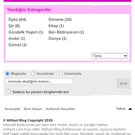
Yazdığım Kategoriler
Öykü (64)
Deneme (26)
Şiir (6)
Kitap (1)
Gündelik Yaşam (1)
Ben Bildiriyorum (1)
Anılar (1)
Dünya (1)
Güncel (1)
Bloglarda
Yazarlarda
Galerilerde
Sadece bu yazarın bloglarında ara
|
|
Yukarı
Anasayfa
Bize Ulaşın
Kullanım Koşulları
© Milliyet Blog Copyright 2026
İnternet baskısında yer alan tüm metin, resim ve içeriğin hakları
milliyet.com.tr'ye aittir. Milliyet Blog kullanıcıları ve üyeleri, üçüncü kişilerin
telif hakkı sahibi bulunduğu her türlü fikri eser, fotoğraf, resim vb. materyal ve