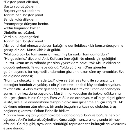
“Baştan yarat ellerimi,
Bastan yarat gözlerimi,
Baştan yaz şu kaderimi,
Tanrım beni baştan yarat.
Sende kaldı dileklerim,
Paramparça dünyam benim.
Yaktın bağrımda közleri,
Dinlettin acı sözleri.
Verdin bu ağlar gözleri
Tanrım beni baştan yarat.”
Akıl pür dikkat olmazsa da can kulağı ile denilebilecek bir konsantrasyon ile
şarkıyı dinledi. Musti kikir kikir güldü.
“Akıl abla bak bu tam senin için yazılmış bir şarkı. Tam damardan.”
“He güzelmiş.” diyebildi Akıl. Kafasını öne eğdi. Ne almak için geldiğini
unuttu. Uzun uzun raflarda yer alan yiyeceklere baktı. Yok Akıl’ın aklına ne
alacağı gelmedi. Tekrar eve döndü. Yolda yürürken O’nu görenler
gülümseyerek, bu haşmetli endamdan gözlerini uzun süre ayıramadılar. Eve
geldiğinde annesi;
“Hani tuz alacaktın, nerede tuz?” diye sert bir ses tonu ile sorunca, tuz
alacağını hatırladı ve yaklaşık altı yüz metre ilerideki köy bakkalının yolunu
tekrar tuttu. Akıl’ın tekrar geleceğini bilen Musti tekrar Orhan gencebay’ın
şarkısını bir kez daha başa aldı. Musti’nin arkadaşları da bakkal dükkanına
doluşmuşlardı. Hıdır, Cengiz, Rızo ve Sülo da oradaydı. Akıl’ın geldiğini gören
Mısto, acele ile arkadaşlarını tezgahın arkasına gizlenmeleri için çağırdı. Akıl
dükkana adımını atar atmaz, bir anda tezgahın arkasında alabulus tıraşlı
başlarını çıkararak, Orhan Baba ile birlikte;
“Tanrım beni baştan yarat,” nakaratını danalar gibi böğüre böğüre hep bir
ağızdan, Akıl’a bakarak söylediler. Karşılattığı manzara karşısında bir hayli
afalladı. Geldiği gibi, ayaklarını sürüdüğü topraktan toz bulutçukları kaldırarak
evine döndü.