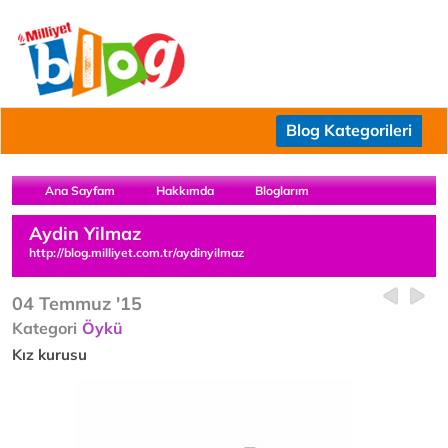
Blog Kategorileri
Ana Sayfam
Hakkımda
Bloglarım
Aydin Yilmaz
http://blog.milliyet.com.tr/aydinyilmaz
04 Temmuz '15
Kategori
Öykü
Kız kurusu