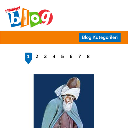
Blog Kategorileri
1
2
3
4
5
6
7
8