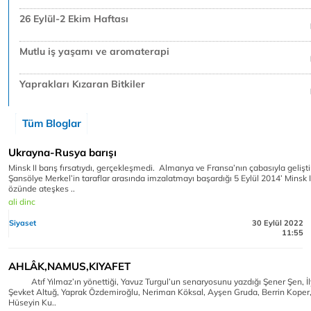
26 Eylül-2 Ekim Haftası
Mutlu iş yaşamı ve aromaterapi
Yaprakları Kızaran Bitkiler
Tüm Bloglar
Ukrayna-Rusya barışı
Minsk II barış fırsatıydı, gerçekleşmedi. Almanya ve Fransa’nın çabasıyla geliştir
Şansölye Merkel’in taraflar arasında imzalatmayı başardığı 5 Eylül 2014’ Minsk 
özünde ateşkes ..
ali dinc
Siyaset
30 Eylül 2022
11:55
AHLÂK,NAMUS,KIYAFET
Atıf Yılmaz’ın yönettiği, Yavuz Turgul’un senaryosunu yazdığı Şener Şen, İ
Şevket Altuğ, Yaprak Özdemiroğlu, Neriman Köksal, Ayşen Gruda, Berrin Koper,
Hüseyin Ku..