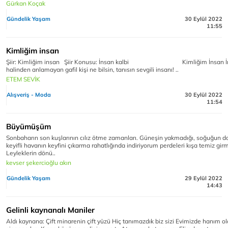
Gürkan Koçak
Gündelik Yaşam
30 Eylül 2022
11:55
Kimliğim insan
Şiir: Kimliğim insan Şiir Konusu: İnsan kalbi Kimliğim İnsan İ
halinden anlamayan gafil kişi ne bilsin, tanısın sevgili insanı! ..
ETEM SEVİK
Alışveriş - Moda
30 Eylül 2022
11:54
Büyümüşüm
Sonbaharın son kuşlarının cılız ötme zamanları. Güneşin yakmadığı, soğuğun 
keyifli havanın keyfini çıkarma rahatlığında indiriyorum perdeleri kışa temiz gir
Leyleklerin dönü..
kevser şekercioğlu akın
Gündelik Yaşam
29 Eylül 2022
14:43
Gelinli kaynanalı Maniler
Aldı kaynana: Çift minarenin çift yüzü Hiç tanımazdık biz sizi Evimizde hanım o