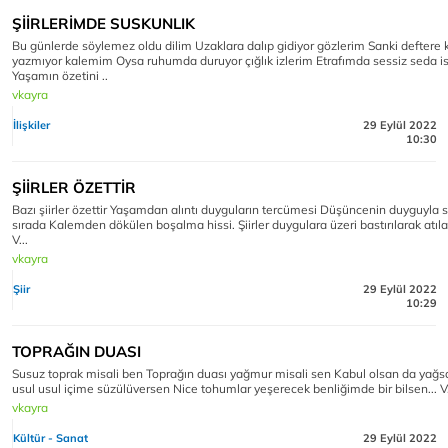
ŞİİRLERİMDE SUSKUNLIK
Bu günlerde söylemez oldu dilim Uzaklara dalıp gidiyor gözlerim Sanki deftere
yazmıyor kalemim Oysa ruhumda duruyor çığlık izlerim Etrafımda sessiz seda i
Yaşamın özetini ..
vkayra
İlişkiler
29 Eylül 2022
10:30
ŞİİRLER ÖZETTİR
Bazı şiirler özettir Yaşamdan alıntı duyguların tercümesi Düşüncenin duyguyla s
sırada Kalemden dökülen boşalma hissi. Şiirler duygulara üzeri bastırılarak atıl
V...
vkayra
Şiir
29 Eylül 2022
10:29
TOPRAĞIN DUASI
Susuz toprak misali ben Toprağın duası yağmur misali sen Kabul olsan da yağs
usul usul içime süzülüversen Nice tohumlar yeşerecek benliğimde bir bilsen... V
vkayra
Kültür - Sanat
29 Eylül 2022