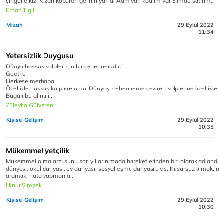
çingene kızı Kızan köpüren gelinin yanıtı: Atım var, katırım var Elimde satırım..
Erhan Tigli
Mizah
29 Eylül 2022
11:34
Yetersizlik Duygusu
Dünya hassas kalpler için bir cehennemdir."
Goethe
Herkese merhaba,
Özellikle hassas kalplere ama. Dünyayı cehenneme çeviren kalplerine özellikle.
Bugün bu alıntı i..
Züleyha Gülveren
Kişisel Gelişim
29 Eylül 2022
10:35
Mükemmeliyetçilik
Mükemmel olma arzusunu son yılların moda hareketlerinden biri olarak adlandırab
dünyası, okul dünyası, ev dünyası, sosyalleşme dünyası… v.s. Kusursuz olmak
aramak, hata yapmama..
İlknur Şimşek
Kişisel Gelişim
29 Eylül 2022
10:30