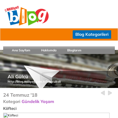
Blog Kategorileri
Ana Sayfam
Hakkımda
Bloglarım
Ali Gülcü
http://blog.milliyet.com.tr/boncukali
24 Temmuz '18
Kategori
Gündelik Yaşam
Köfteci