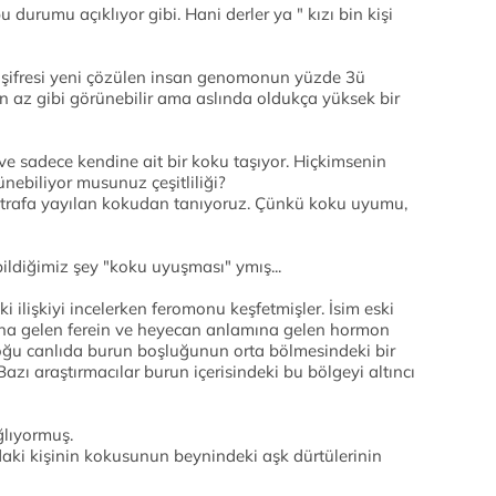
 durumu açıklıyor gibi. Hani derler ya " kızı bin kişi
, şifresi yeni çözülen insan genomonun yüzde 3ü
an az gibi görünebilir ama aslında oldukça yüksek bir
ve sadece kendine ait bir koku taşıyor. Hiçkimsenin
nebiliyor musunuz çeşitliliği?
trafa yayılan kokudan tanıyoruz. Çünkü koku uyumu,
ldiğimiz şey "koku uyuşması" ymış...
i ilişkiyi incelerken feromonu keşfetmişler. İsim eski
na gelen ferein ve heyecan anlamına gelen hormon
oğu canlıda burun boşluğunun orta bölmesindeki bir
 Bazı araştırmacılar burun içerisindeki bu bölgeyi altıncı
ğlıyormuş.
ıdaki kişinin kokusunun beynindeki aşk dürtülerinin