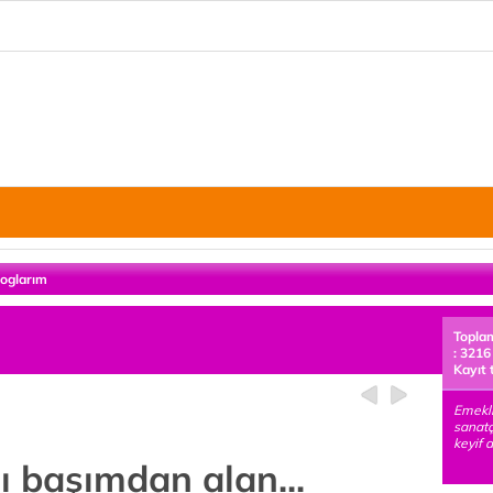
loglarım
Topla
: 3216
Kayıt 
Emekli
sanat
keyif 
ı başımdan alan...