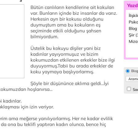
Yazd
Bütün canlıların kendilerine ait kokuları
var. Bunların içinde biz insanlar da varız.
İlişki
Herkesin ayrı bir kokusu olduğunu
Psiko
duymuştum ama bu kokuların eş
Blog 
seçiminde etkili olduğunu şahsen
Şiir 
bilmiyordum.
Miza
Üstelik bu kokuyu dişiler yani biz
kadınlar yayıyormuşuz ve bizim
kokumuzdan etkilenen erkekler bize ilgi
duyuyormuş.Tabii bu arada erkekler de
koku yaymaya başlıyorlarmış.
Blo
Şöyle bir düşününce aklıma geldi...İyi
 kokumuzdan hoşlanırsa...
Sad
i kadınlar.
klaşması için izin veriyor.
erim ama meğerse yanılıyorlarmış. Her ne kadar evlilik
a da ona bu teklifi yaptıran kadın olunca, bence hiç