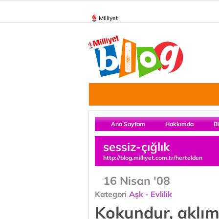
Milliyet
Ana Sayfam
Hakkımda
B
sessiz-çığlık
http://blog.milliyet.com.tr/hertelden
16 Nisan '08
Kategori
Aşk - Evlilik
Kokundur, aklım