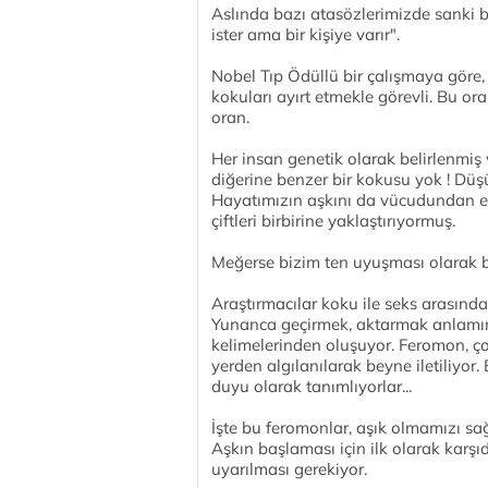
Aslında bazı atasözlerimizde sanki bu
ister ama bir kişiye varır".
Nobel Tıp Ödüllü bir çalışmaya göre
kokuları ayırt etmekle görevli. Bu or
oran.
Her insan genetik olarak belirlenmiş 
diğerine benzer bir kokusu yok ! Düşü
Hayatımızın aşkını da vücudundan e
çiftleri birbirine yaklaştırıyormuş.
Meğerse bizim ten uyuşması olarak bi
Araştırmacılar koku ile seks arasındak
Yunanca geçirmek, aktarmak anlamı
kelimelerinden oluşuyor. Feromon, ç
yerden algılanılarak beyne iletiliyor.
duyu olarak tanımlıyorlar...
İşte bu feromonlar, aşık olmamızı sa
Aşkın başlaması için ilk olarak karş
uyarılması gerekiyor.