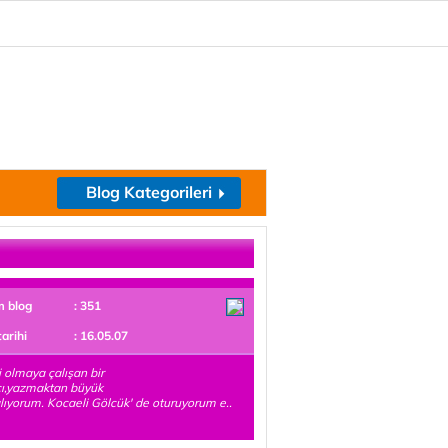
Blog Kategorileri
m blog
: 351
tarihi
: 16.05.07
 olmaya çalışan bir
çı,yazmaktan büyük
alıyorum. Kocaeli Gölcük' de oturuyorum e..