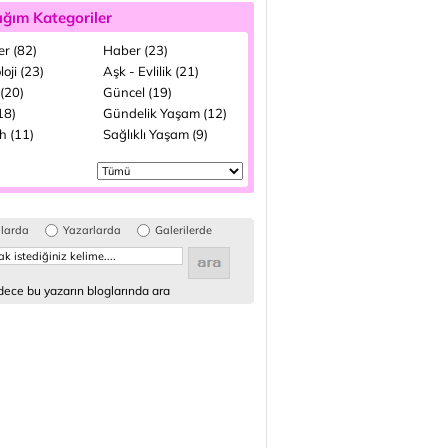
ığım Kategoriler
ler (82)
Haber (23)
loji (23)
Aşk - Evlilik (21)
(20)
Güncel (19)
(18)
Gündelik Yaşam (12)
h (11)
Sağlıklı Yaşam (9)
glarda
Yazarlarda
Galerilerde
ece bu yazarın bloglarında ara