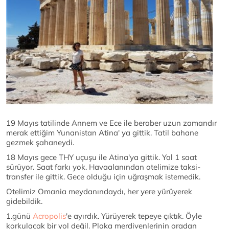
19 Mayıs tatilinde Annem ve Ece ile beraber uzun zamandır
merak ettiğim Yunanistan Atina' ya gittik. Tatil bahane
gezmek şahaneydi.
18 Mayıs gece THY uçuşu ile Atina'ya gittik. Yol 1 saat
sürüyor. Saat farkı yok. Havaalanından otelimize taksi-
transfer ile gittik. Gece olduğu için uğraşmak istemedik.
Otelimiz Omania meydanındaydı, her yere yürüyerek
gidebildik.
1.günü
Acropolis
'e ayırdık. Yürüyerek tepeye çıktık. Öyle
korkulacak bir yol değil. Plaka merdivenlerinin oradan