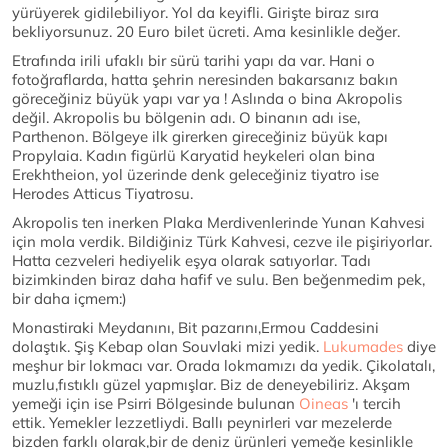
yürüyerek gidilebiliyor. Yol da keyifli. Girişte biraz sıra
bekliyorsunuz. 20 Euro bilet ücreti. Ama kesinlikle değer.
Etrafında irili ufaklı bir sürü tarihi yapı da var. Hani o
fotoğraflarda, hatta şehrin neresinden bakarsanız bakın
göreceğiniz büyük yapı var ya ! Aslında o bina Akropolis
değil. Akropolis bu bölgenin adı. O binanın adı ise,
Parthenon. Bölgeye ilk girerken gireceğiniz büyük kapı
Propylaia. Kadın figürlü Karyatid heykeleri olan bina
Erekhtheion, yol üzerinde denk geleceğiniz tiyatro ise
Herodes Atticus Tiyatrosu.
Akropolis ten inerken Plaka Merdivenlerinde Yunan Kahvesi
için mola verdik. Bildiğiniz Türk Kahvesi, cezve ile pişiriyorlar.
Hatta cezveleri hediyelik eşya olarak satıyorlar. Tadı
bizimkinden biraz daha hafif ve sulu. Ben beğenmedim pek,
bir daha içmem:)
Monastiraki Meydanını, Bit pazarını,Ermou Caddesini
dolaştık. Şiş Kebap olan Souvlaki mizi yedik.
Lukumades
diye
meşhur bir lokmacı var. Orada lokmamızı da yedik. Çikolatalı,
muzlu,fıstıklı güzel yapmışlar. Biz de deneyebiliriz. Akşam
yemeği için ise Psirri Bölgesinde bulunan
Oineas
'ı tercih
ettik. Yemekler lezzetliydi. Ballı peynirleri var mezelerde
bizden farklı olarak,bir de deniz ürünleri yemeğe kesinlikle