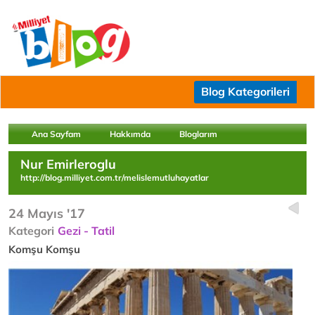
Blog Kategorileri
Ana Sayfam
Hakkımda
Bloglarım
Nur Emirleroglu
http://blog.milliyet.com.tr/melislemutluhayatlar
24 Mayıs '17
Kategori
Gezi - Tatil
Komşu Komşu