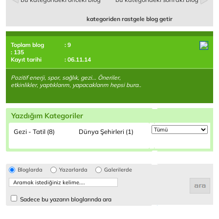
kategoriden rastgele blog getir
Toplam blog
: 9
: 135
Kayıt tarihi
: 06.11.14
Pozitif enerji, spor, sağlık, gezi... Öneriler,
etkinlikler, yaptıklarım, yapacaklarım hepsi bura..
Yazdığım Kategoriler
Gezi - Tatil (8)
Dünya Şehirleri (1)
Bloglarda
Yazarlarda
Galerilerde
Sadece bu yazarın bloglarında ara