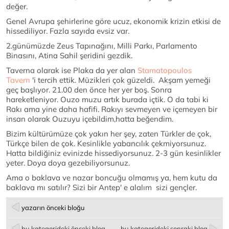
değer.
Genel Avrupa şehirlerine göre ucuz, ekonomik krizin etkisi de
hissediliyor. Fazla sayıda evsiz var.
2.günümüzde Zeus Tapınağını, Milli Parkı, Parlamento
Binasını, Atina Sahil şeridini gezdik.
Taverna olarak ise Plaka da yer alan
Stamatopoulos
Tavern
'i tercih ettik. Müzikleri çok güzeldi. Akşam yemeği
geç başlıyor. 21.00 den önce her yer boş. Sonra
hareketleniyor. Ouzo muzu artık burada içtik. O da tabi ki
Rakı ama yine daha hafifi. Rakıyı sevmeyen ve içemeyen bir
insan olarak Ouzuyu içebildim,hatta beğendim.
Bizim kültürümüze çok yakın her şey, zaten Türkler de çok,
Türkçe bilen de çok. Kesinlikle yabancılık çekmiyorsunuz.
Hatta bildiğiniz evinizde hissediyorsunuz. 2-3 gün kesinlikler
yeter. Doya doya gezebiliyorsunuz.
Ama o baklava ve nazar boncuğu olmamış ya, hem kutu da
baklava mı satılır? Sizi bir Antep' e alalım sizi gençler.
yazarın önceki bloğu
bu kategorideki önceki blog
bu kategorideki sonraki blog