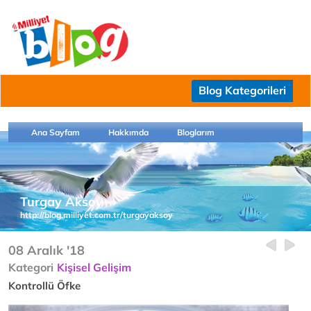
Blog Kategorileri
Ana Sayfam
Hakkımda
Bloglarım
Turgay Aksoy
http://blog.milliyet.com.tr/turgayaksoy
08 Aralık '18
Kategori
Kişisel Gelişim
Kontrollü Öfke