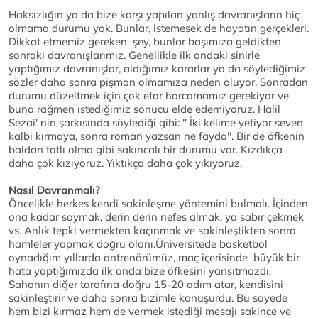
Haksızlığın ya da bize karşı yapılan yanlış davranışların hiç
olmama durumu yok. Bunlar, istemesek de hayatın gerçekleri.
Dikkat etmemiz gereken şey, bunlar başımıza geldikten
sonraki davranışlarımız. Genellikle ilk andaki sinirle
yaptığımız davranışlar, aldığımız kararlar ya da söylediğimiz
sözler daha sonra pişman olmamıza neden oluyor. Sonradan
durumu düzeltmek için çok efor harcamamız gerekiyor ve
buna rağmen istediğimiz sonucu elde edemiyoruz. Halil
Sezai' nin şarkısında söylediği gibi: '' İki kelime yetiyor seven
kalbi kırmaya, sonra roman yazsan ne fayda''. Bir de öfkenin
baldan tatlı olma gibi sakıncalı bir durumu var. Kızdıkça
daha çok kızıyoruz. Yıktıkça daha çok yıkıyoruz.
Nasıl Davranmalı?
Öncelikle herkes kendi sakinleşme yöntemini bulmalı. İçinden
ona kadar saymak, derin derin nefes almak, ya sabır çekmek
vs. Anlık tepki vermekten kaçınmak ve sakinleştikten sonra
hamleler yapmak doğru olanı.Üniversitede basketbol
oynadığım yıllarda antrenörümüz, maç içerisinde büyük bir
hata yaptığımızda ilk anda bize öfkesini yansıtmazdı.
Sahanın diğer tarafına doğru 15-20 adım atar, kendisini
sakinleştirir ve daha sonra bizimle konuşurdu. Bu sayede
hem bizi kırmaz hem de vermek istediği mesajı sakince ve