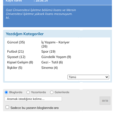
Kayıt tarihi
: 18.08.14
Gazi Üniversitesi İşletme bölümü lisans ve Mersin
Üniversitesi İşletme yüksek lisans mezunuyum.
M..
Yazdığım Kategoriler
Güncel (35)
İş Yaşamı - Kariyer
(26)
Futbol (21)
Spor (19)
Siyaset (12)
Gündelik Yaşam (9)
Kişisel Gelişim (8)
Gezi - Tatil (6)
İlişkiler (5)
Sinema (4)
Bloglarda
Yazarlarda
Galerilerde
Sadece bu yazarın bloglarında ara