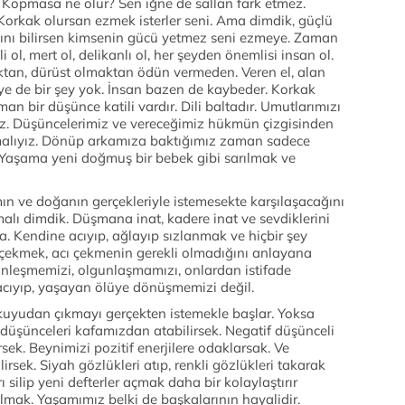
 Kopmasa ne olur? Sen iğne de sallan fark etmez.
 Korkak olursan ezmek isterler seni. Ama dimdik, güçlü
ını bilirsen kimsenin gücü yetmez seni ezmeye. Zaman
 ol, mert ol, delikanlı ol, her şeyden önemlisi insan ol.
ktan, dürüst olmaktan ödün vermeden. Veren el, alan
ye de bir şey yok. İnsan bazen de kaybeder. Korkak
man bir düşünce katili vardır. Dili baltadır. Umutlarımızı
z. Düşüncelerimiz ve vereceğimiz hükmün çizgisinden
malıyız. Dönüp arkamıza baktığımız zaman sadece
. Yaşama yeni doğmuş bir bebek gibi sarılmak ve
ın ve doğanın gerçekleriyle istemesekte karşılaşacağını
alı dimdik. Düşmana inat, kadere inat ve sevdiklerini
a. Kendine acıyıp, ağlayıp sızlanmak ve hiçbir şey
 çekmek, acı çekmenin gerekli olmadığını anlayana
erinleşmemizi, olgunlaşmamızı, onlardan istifade
cıyıp, yaşayan ölüye dönüşmemizi değil.
o kuyudan çıkmayı gerçekten istemekle başlar. Yoksa
düşünceleri kafamızdan atabilirsek. Negatif düşünceli
sek. Beynimizi pozitif enerjilere odaklarsak. Ve
irsek. Siyah gözlükleri atıp, renkli gözlükleri takarak
 silip yeni defterler açmak daha bir kolaylaştırır
lmak. Yaşamımız belki de başkalarının hayalidir.