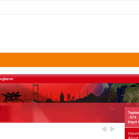
loglarım
Topla
: 574
Kayıt 
Hacett
İktisa