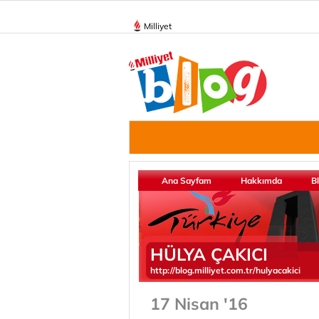
Milliyet
Ana Sayfam
Hakkımda
B
HÜLYA ÇAKICI
http://blog.milliyet.com.tr/hulyacakici
17 Nisan '16