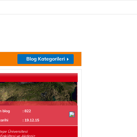
Blog Kategorileri
m blog
: 822
tarihi
: 19.12.15
epe Üniversitesi
t Fakültesi ve Akdeniz