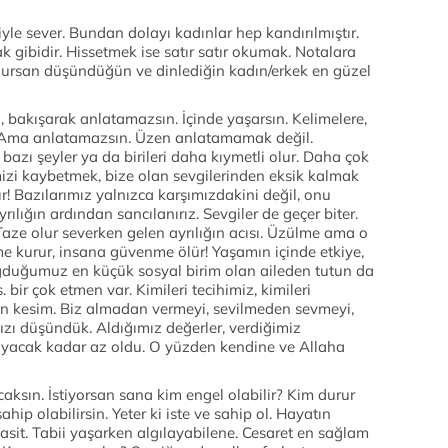
iyle sever. Bundan dolayı kadınlar hep kandırılmıştır.
gibidir. Hissetmek ise satır satır okumak. Notalara
rsan düşündüğün ve dinlediğin kadın/erkek en güzel
 bakışarak anlatamazsın. İçinde yaşarsın. Kelimelere,
ın. Ama anlatamazsın. Üzen anlatamamak değil.
azı şeyler ya da birileri daha kıymetli olur. Daha çok
imizi kaybetmek, bize olan sevgilerinden eksik kalmak
r! Bazılarımız yalnızca karşımızdakini değil, onu
ılığın ardından sancılanırız. Sevgiler de geçer biter.
 Taze olur severken gelen ayrılığın acısı. Üzülme ama o
e kurur, insana güvenme ölür! Yaşamın içinde etkiye,
ğduğumuz en küçük sosyal birim olan aileden tutun da
bir çok etmen var. Kimileri tecihimiz, kimileri
an kesim. Biz almadan vermeyi, sevilmeden sevmeyi,
ızı düşündük. Aldığımız değerler, verdiğimiz
ayacak kadar az oldu. O yüzden kendine ve Allaha
acaksın. İstiyorsan sana kim engel olabilir? Kim durur
ahip olabilirsin. Yeter ki iste ve sahip ol. Hayatın
basit. Tabii yaşarken algılayabilene. Cesaret en sağlam