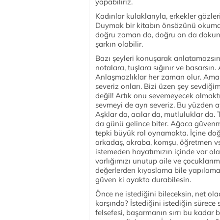
yapabiliriz.
Kadınlar kulaklarıyla, erkekler gözler
Duymak bir kitabın önsözünü okumak 
doğru zaman da, doğru an da dokunu
şarkın olabilir.
Bazı şeyleri konuşarak anlatamazsın,
notalara, tuşlara sığınır ve basars
Anlaşmazlıklar her zaman olur. Ama b
severiz onları. Bizi üzen şey sevdiğ
değil! Artık onu sevemeyecek olmaktı
sevmeyi de ayrı severiz. Bu yüzden ayr
Aşklar da, acılar da, mutluluklar da.
da günü gelince biter. Ağaca güvenm
tepki büyük rol oynamakta. İçine do
arkadaş, akraba, komşu, öğretmen vs. 
istemeden hayatımızın içinde var ol
varlığımızı unutup aile ve çocuklarım
değerlerden kıyaslama bile yapılam
güven ki ayakta durabilesin.
Önce ne istediğini bileceksin, net ol
karşında? İstediğini istediğin sürece s
felsefesi, başarmanın sırrı bu kadar 