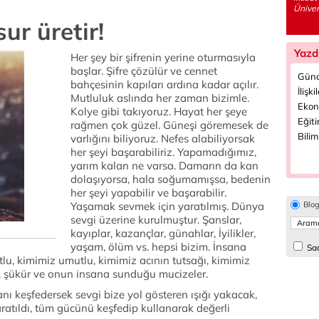
Üniver
ur üretir!
Yazd
Her şey bir şifrenin yerine oturmasıyla
başlar. Şifre çözülür ve cennet
Günc
bahçesinin kapıları ardına kadar açılır.
İlişki
Mutluluk aslında her zaman bizimle.
Ekon
Kolye gibi takıyoruz. Hayat her şeye
Eğiti
rağmen çok güzel. Güneşi göremesek de
Bilim
varlığını biliyoruz. Nefes alabiliyorsak
her şeyi başarabiliriz. Yapamadığımız,
yarım kalan ne varsa. Damarın da kan
dolaşıyorsa, hala soğumamışsa, bedenin
her şeyi yapabilir ve başarabilir.
Yaşamak sevmek için yaratılmış. Dünya
Blo
sevgi üzerine kurulmuştur. Şanslar,
kayıplar, kazançlar, günahlar, İyilikler,
yaşam, ölüm vs. hepsi bizim. İnsana
Sad
lu, kimimiz umutlu, kimimiz acının tutsağı, kimimiz
ç, şükür ve onun insana sunduğu mucizeler.
anı keşfedersek sevgi bize yol gösteren ışığı yakacak,
yaratıldı, tüm gücünü keşfedip kullanarak değerli