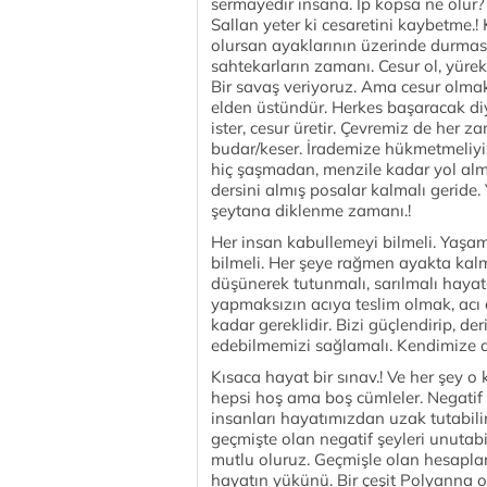
sermayedir insana. İp kopsa ne olur?
Sallan yeter ki cesaretini kaybetme.!
olursan ayaklarının üzerinde durmas
sahtekarların zamanı. Cesur ol, yürekli
Bir savaş veriyoruz. Ama cesur olma
elden üstündür. Herkes başaracak di
ister, cesur üretir. Çevremiz de her za
budar/keser. İrademize hükmetmeliyi
hiç şaşmadan, menzile kadar yol al
dersini almış posalar kalmalı geride
şeytana diklenme zamanı.!
Her insan kabullemeyi bilmeli. Yaşam
bilmeli. Her şeye rağmen ayakta kalm
düşünerek tutunmalı, sarılmalı hayat
yapmaksızın acıya teslim olmak, acı
kadar gereklidir. Bizi güçlendirip, d
edebilmemizi sağlamalı. Kendimize a
Kısaca hayat bir sınav.! Ve her şey 
hepsi hoş ama boş cümleler. Negatif 
insanları hayatımızdan uzak tutabilir
geçmişte olan negatif şeyleri unutabil
mutlu oluruz. Geçmişle olan hesapları
hayatın yükünü. Bir çeşit Polyanna o