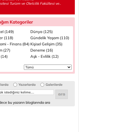
sitesi Turizm ve Otelcilik Fakültesi ve..
ığım Kategoriler
el (149)
Dünya (125)
ler (118)
Gündelik Yaşam (110)
omi - Finans (84)
Kişisel Gelişim (35)
m (27)
Deneme (16)
 (14)
Aşk - Evlilik (12)
glarda
Yazarlarda
Galerilerde
ece bu yazarın bloglarında ara