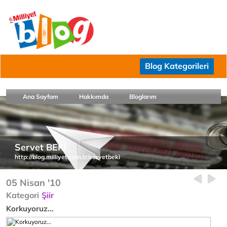
Blog Kategorileri
Ana Sayfam
Hakkımda
Bloglarım
Servet BEKİ
http://blog.milliyet.com.tr/servetbeki
05 Nisan '10
Kategori
Şiir
Korkuyoruz...