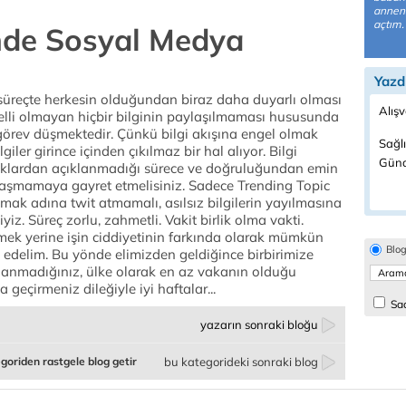
anneni
açtım. 
nde Sosyal Medya
Yazd
 süreçte herkesin olduğundan biraz daha duyarlı olması
Alışv
lli olmayan hiçbir bilginin paylaşılmaması hususunda
görev düşmektedir. Çünkü bilgi akışına engel olmak
Sağlı
giler girince içinden çıkılmaz bir hal alıyor. Bilgi
Günd
naklardan açıklanmadığı sürece ve doğruluğundan emin
ylaşmamaya gayret etmelisiniz. Sadece Trending Topic
nmak adına twit atmamalı, asılsız bilgilerin yayılmasına
. Süreç zorlu, zahmetli. Vakit birlik olma vakti.
mek yerine işin ciddiyetinin farkında olarak mümkün
Blo
edelim. Bu yönde elimizden geldiğince birbirimize
lanmadığınız, ülke olarak en az vakanın olduğu
 geçirmeniz dileğiyle iyi haftalar...
Sad
yazarın sonraki bloğu
goriden rastgele blog getir
bu kategorideki sonraki blog