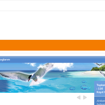
loglarım
Topla
: 116
Kayıt 
Ankara
babanı