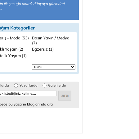
n ilk çocuğu olarak dünyaya gözlerimi
..
ığım Kategoriler
eriş - Moda (53)
Basın Yayın / Medya
(7)
klı Yaşam (2)
Egzersiz (1)
elik Yaşam (1)
glarda
Yazarlarda
Galerilerde
ece bu yazarın bloglarında ara