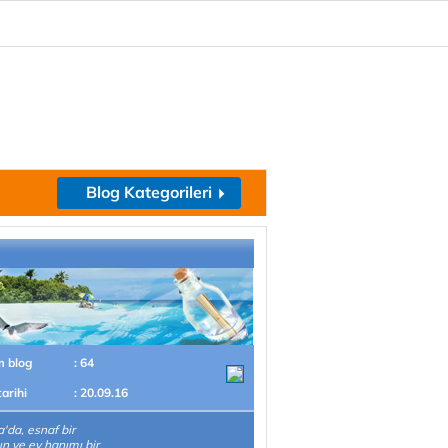
Blog Kategorileri
m blog
: 64
tarihi
: 20.09.16
'da, esnaf bir
n ve ev hanımı bir