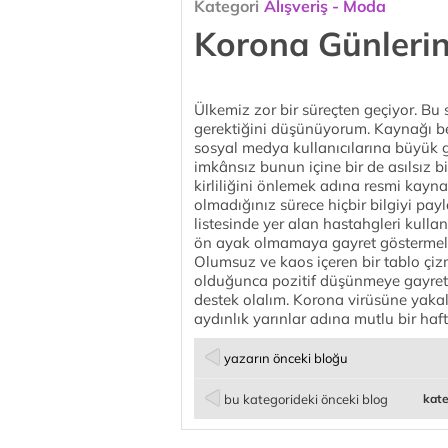
Kategori
Alışveriş - Moda
Korona Günleri
Ülkemiz zor bir süreçten geçiyor. Bu
gerektiğini düşünüyorum. Kaynağı be
sosyal medya kullanıcılarına büyük 
imkânsız bunun içine bir de asılsız bil
kirliliğini önlemek adına resmi kay
olmadığınız sürece hiçbir bilgiyi pa
listesinde yer alan hastahgleri kulla
ön ayak olmamaya gayret göstermeliyiz
Olumsuz ve kaos içeren bir tablo çiz
olduğunca pozitif düşünmeye gayret 
destek olalım. Korona virüsüne yaka
aydınlık yarınlar adına mutlu bir hafta
yazarın önceki bloğu
bu kategorideki önceki blog
kate