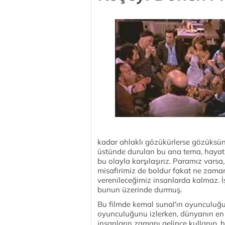
kadar ahlaklı gözükürlerse gözüksünl
üstünde durulan bu ana tema, hayatı
bu olayla karşılaşırız. Paramız vars
misafirimiz de boldur fakat ne zama
verenileceğimiz insanlarda kalmaz. İ
bunun üzerinde durmuş.
Bu filmde kemal sunal'ın oyunculuğ
oyunculuğunu izlerken, dünyanın en k
insanların zamanı gelince kullanıp, h