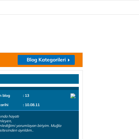
Blog Kategorileri
m blog
: 13
tarihi
: 10.08.11
ında hayatı
mleyen,
lediğimi yorumlayan biriyim. Muğla
sitesinden ayrıldım..