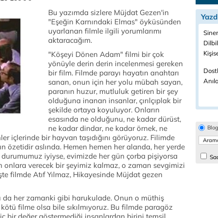
Bu yazımda sizlere Müjdat Gezen'in
Yazd
"Eşeğin Karnındaki Elmas" öyküsünden
uyarlanan filmle ilgili yorumlarımı
Sine
aktaracağım.
Dilbi
Kişis
"Köşeyi Dönen Adam" filmi bir çok
yönüyle derin derin incelenmesi gereken
Dostl
bir film. Filmde parayı hayatın anahtarı
Anıla
sanan, onun için her yolu mübah sayan,
paranın huzur, mutluluk getiren bir şey
olduğuna inanan insanlar, çırılçıplak bir
şekilde ortaya koyuluyor. Onların
esasında ne olduğunu, ne kadar dürüst,
ne kadar dindar, ne kadar örnek, ne
Blo
er içlerinde bir hayvan taşıdığını görüyoruz. Filimde
n özetidir aslında. Hemen hemen her alanda, her yerde
a, durumumuz iyiyse, evimizde her gün çorba pişiyorsa
Sad
n onlara verecek bir şeyimiz kalmaz, o zaman sevgimizi
şte filmde Atıf Yılmaz, Hikayesinde Müjdat gezen
u da her zamanki gibi harukulade. Onun o müthiş
ötü filme olsa bile sıkılmıyoruz. Bu filmde paragöz
iç bir değer göstermediği insanlardan birini temsil