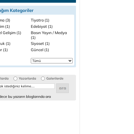
ığım Kategoriler
ma (3)
Tiyatro (1)
lim (1)
Edebiyat (1)
el Gelişim (1)
Basın Yayın / Medya
(1)
uk (1)
Siyaset (1)
r (1)
Güncel (1)
glarda
Yazarlarda
Galerilerde
ece bu yazarın bloglarında ara