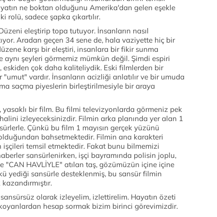
yatın ne boktan olduğunu Amerika'dan gelen eşekle
ki rolü, sadece şapka çıkartılır.
 Düzeni eleştirip topa tutuyor. İnsanların nasıl
atıyor. Aradan geçen 34 sene de, hala vaziyette hiç bir
üzene karşı bir eleştiri, insanlara bir fikir sunma
zde aynı şeyleri görmemiz mümkün değil. Şimdi espiri
 eskiden çok daha kaliteliydik. Eski filmlerden bir
"umut" vardır. İnsanların acizliği anlatılır ve bir umuda
ma saçma piyeslerin birleştirilmesiyle bir araya
asaklı bir film. Bu filmi televizyonlarda görmeniz pek
alini izleyeceksinizdir. Filmin arka planında yer alan 1
sürlerle. Çünkü bu film 1 mayısın gerçek yüzünü
t" olduğundan bahsetmektedir. Filmin ana karakteri
şçileri temsil etmektedir. Fakat bunu bilmemizi
 haberler sansürlenirken, işçi bayramında polisin joplu,
ise "CAN HAVLİYLE" atılan taş, gözümüzün içine içine
kü yediği sansürle desteklenmiş, bu sansür filmin
k kazandırmıştır.
nsürsüz olarak izleyelim, izlettirelim. Hayatın özeti
 koyanlardan hesap sormak bizim birinci görevimizdir.