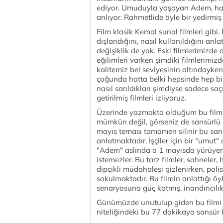
ediyor. Umuduyla yaşayan Adem, ha
anlıyor. Rahmetlide öyle bir yedirmiş 
Film klasik Kemal sunal filmleri gibi.
dışlandığını, nasıl kullanıldığını anl
değişiklik de yok. Eski filmlerimizde d
eğilimleri varken şimdiki filmlerimi
kalitemiz bel seviyesinin altındayken,
çoğunda hatta belki hepsinde hep bir 
nasıl sarıldıkları şimdiyse sadece saç
getirilmiş filmleri izliyoruz.
Üzerinde yazmakta olduğum bu film, y
mümkün değil, görseniz de sansürlü h
mayıs teması tamamen silinir bu san
anlatmaktadır. İşçiler için bir "umu
"Adem" aslında o 1 mayısda yürüyen i
istemezler. Bu tarz filmler, sahneler,
dipçikli müdahalesi gizlenirken, pol
sokulmaktadır. Bu filmin anlattığı öy
senaryosuna güç katmış, inandırıcılı
Günümüzde unutulup giden bu filmi sa
niteliğindeki bu 77 dakikaya sansür