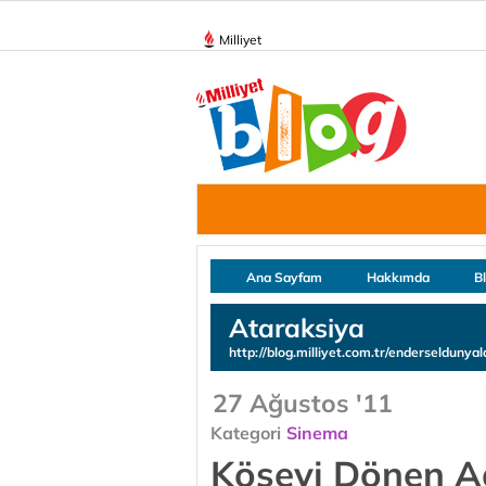
Milliyet
Ana Sayfam
Hakkımda
B
Ataraksiya
http://blog.milliyet.com.tr/enderseldunyal
27 Ağustos '11
Kategori
Sinema
Köşeyi Dönen 