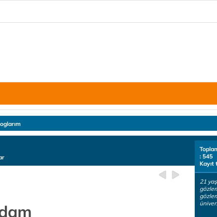
loglarım
Topla
: 545
ar
Kayıt 
21 yaş
gözle
gözlem
üniver
Adam