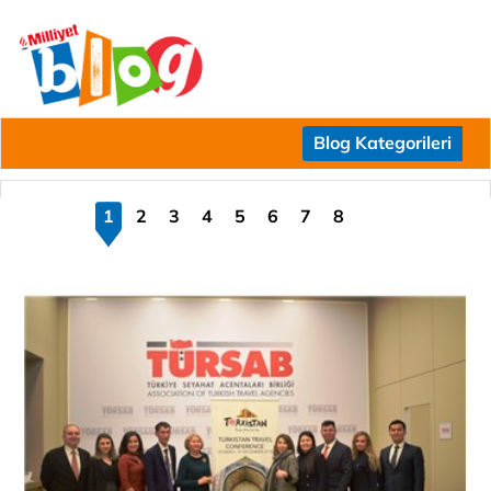
Blog Kategorileri
1
2
3
4
5
6
7
8