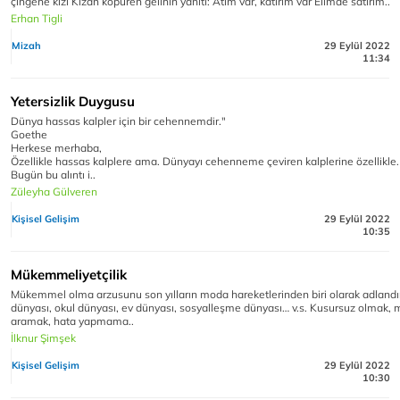
çingene kızı Kızan köpüren gelinin yanıtı: Atım var, katırım var Elimde satırım..
Erhan Tigli
Mizah
29 Eylül 2022
11:34
Yetersizlik Duygusu
Dünya hassas kalpler için bir cehennemdir."
Goethe
Herkese merhaba,
Özellikle hassas kalplere ama. Dünyayı cehenneme çeviren kalplerine özellikle.
Bugün bu alıntı i..
Züleyha Gülveren
Kişisel Gelişim
29 Eylül 2022
10:35
Mükemmeliyetçilik
Mükemmel olma arzusunu son yılların moda hareketlerinden biri olarak adlandırab
dünyası, okul dünyası, ev dünyası, sosyalleşme dünyası… v.s. Kusursuz olmak
aramak, hata yapmama..
İlknur Şimşek
Kişisel Gelişim
29 Eylül 2022
10:30