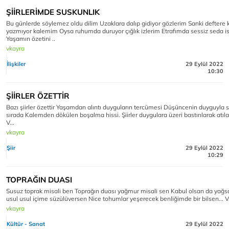
ŞİİRLERİMDE SUSKUNLIK
Bu günlerde söylemez oldu dilim Uzaklara dalıp gidiyor gözlerim Sanki deftere
yazmıyor kalemim Oysa ruhumda duruyor çığlık izlerim Etrafımda sessiz seda i
Yaşamın özetini ..
vkayra
İlişkiler
29 Eylül 2022
10:30
ŞİİRLER ÖZETTİR
Bazı şiirler özettir Yaşamdan alıntı duyguların tercümesi Düşüncenin duyguyla s
sırada Kalemden dökülen boşalma hissi. Şiirler duygulara üzeri bastırılarak atıl
V...
vkayra
Şiir
29 Eylül 2022
10:29
TOPRAĞIN DUASI
Susuz toprak misali ben Toprağın duası yağmur misali sen Kabul olsan da yağs
usul usul içime süzülüversen Nice tohumlar yeşerecek benliğimde bir bilsen... V
vkayra
Kültür - Sanat
29 Eylül 2022