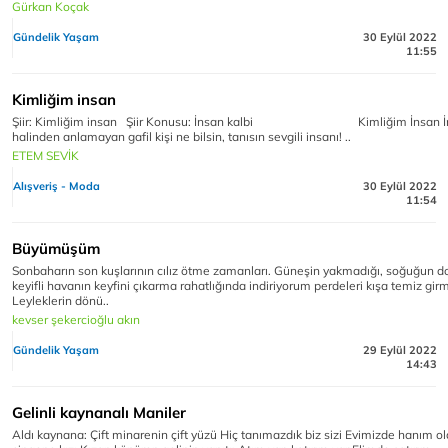
Gürkan Koçak
Gündelik Yaşam
30 Eylül 2022
11:55
Kimliğim insan
Şiir: Kimliğim insan Şiir Konusu: İnsan kalbi Kimliğim İnsan İ
halinden anlamayan gafil kişi ne bilsin, tanısın sevgili insanı! ..
ETEM SEVİK
Alışveriş - Moda
30 Eylül 2022
11:54
Büyümüşüm
Sonbaharın son kuşlarının cılız ötme zamanları. Güneşin yakmadığı, soğuğun 
keyifli havanın keyfini çıkarma rahatlığında indiriyorum perdeleri kışa temiz gir
Leyleklerin dönü..
kevser şekercioğlu akın
Gündelik Yaşam
29 Eylül 2022
14:43
Gelinli kaynanalı Maniler
Aldı kaynana: Çift minarenin çift yüzü Hiç tanımazdık biz sizi Evimizde hanım o