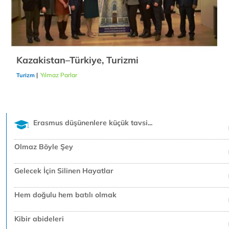
Kazakistan–Türkiye, Turizmi
|
Yılmaz Parlar
21/12/2018
Turizm
Erasmus düşünenlere küçük tavsi...
Olmaz Böyle Şey
Gelecek İçin Silinen Hayatlar
Hem doğulu hem batılı olmak
Kibir abideleri