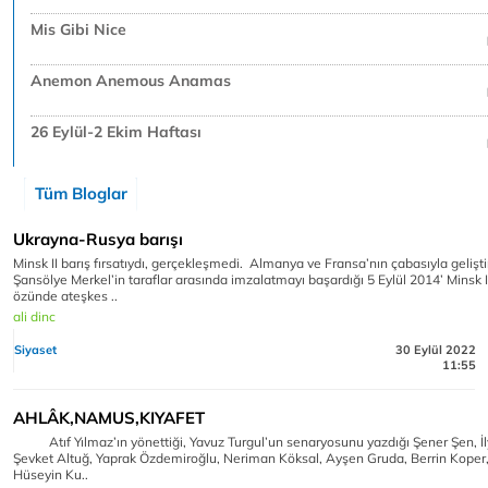
Mis Gibi Nice
Anemon Anemous Anamas
26 Eylül-2 Ekim Haftası
Tüm Bloglar
Ukrayna-Rusya barışı
Minsk II barış fırsatıydı, gerçekleşmedi. Almanya ve Fransa’nın çabasıyla geliştir
Şansölye Merkel’in taraflar arasında imzalatmayı başardığı 5 Eylül 2014’ Minsk 
özünde ateşkes ..
ali dinc
Siyaset
30 Eylül 2022
11:55
AHLÂK,NAMUS,KIYAFET
Atıf Yılmaz’ın yönettiği, Yavuz Turgul’un senaryosunu yazdığı Şener Şen, İ
Şevket Altuğ, Yaprak Özdemiroğlu, Neriman Köksal, Ayşen Gruda, Berrin Koper,
Hüseyin Ku..