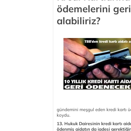
ödemelerini ger
alabiliriz?
gündemini meşgul eden kredi kartı üc
koydu.
13. Hukuk Dairesinin kredi kartı aida
ödenmiş aidatın da iadesi gerektiğine