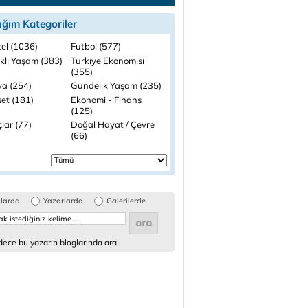
ığım Kategoriler
el (1036)
Futbol (577)
ıklı Yaşam (383)
Türkiye Ekonomisi
(355)
a (254)
Gündelik Yaşam (235)
set (181)
Ekonomi - Finans
(125)
lar (77)
Doğal Hayat / Çevre
(66)
glarda
Yazarlarda
Galerilerde
ece bu yazarın bloglarında ara