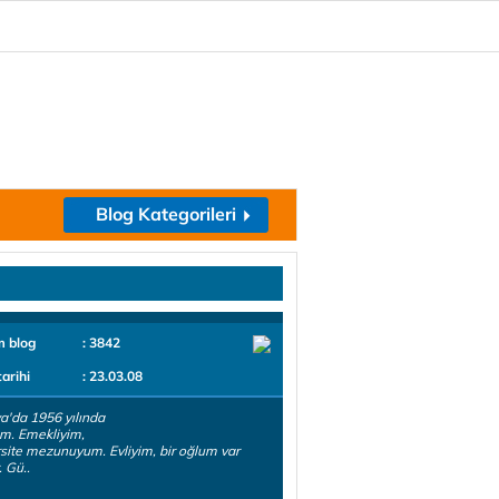
Blog Kategorileri
m blog
: 3842
tarihi
: 23.03.08
a'da 1956 yılında
m. Emekliyim,
site mezunuyum. Evliyim, bir oğlum var
 Gü..