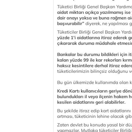
Tüketici Birliği Genel Başkan Yardımc
aidat miktarı açıkça yazılmamış ise 
dair onayı yoksa ve buna rağmen ai
başvurabilir”
diyerek, ne yapılması g
Tüketiciler Birliği Genel Başkan Yard
yüzde 1'i aidatlarına itiraz ederek g
çıkararak duruma müdahale etmesin
Bankalar bu durumu bildikleri için i
kalan yüzde 99 ile kar rekorları kır
haksız kesintilere derhal itiraz eder
tüketicilerimizin bilinçsiz olduğunu v
Bu gün ülkemizde kullanımda olan kr
Kredi Kartı kullanıcıların geriye dön
bulundukları il veya ilçenin hakem h
kesilen aidatlarını geri alabilirler.
Bu şekilde itiraz edip kart aidatlarını
artması, tüketicinin lehine olacak gi
Zaten devlet bu konuda yasal bir dü
yapmazlar. Mutlaka tüketiciler Birliğ