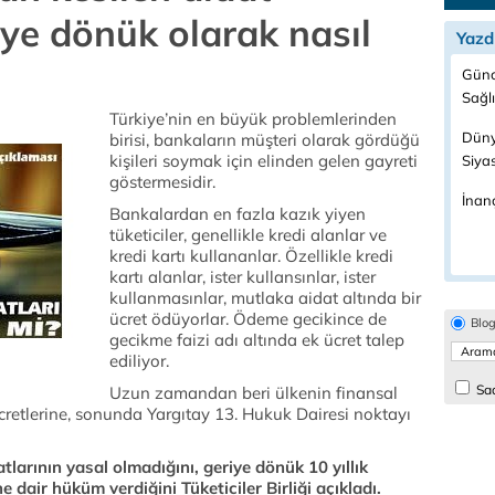
iye dönük olarak nasıl
Yazd
Günc
Sağl
Türkiye’nin en büyük problemlerinden
Düny
birisi, bankaların müşteri olarak gördüğü
kişileri soymak için elinden gelen gayreti
Siya
göstermesidir.
İnanç
Bankalardan en fazla kazık yiyen
tüketiciler, genellikle kredi alanlar ve
kredi kartı kullananlar. Özellikle kredi
kartı alanlar, ister kullansınlar, ister
kullanmasınlar, mutlaka aidat altında bir
ücret ödüyorlar. Ödeme gecikince de
Blo
gecikme faizi adı altında ek ücret talep
ediliyor.
Sad
Uzun zamandan beri ülkenin finansal
retlerine, sonunda Yargıtay 13. Hukuk Dairesi noktayı
tlarının yasal olmadığını, geriye dönük 10 yıllık
 dair hüküm verdiğini Tüketiciler Birliği açıkladı.