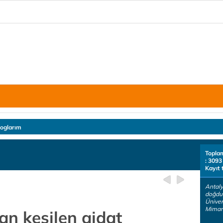
loglarım
Topla
: 3093
Kayıt 
Antaly
doğdu
Üniver
Mimar.
an kesilen aidat