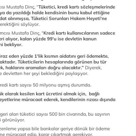
ısı Mustafa Dinç, “
Tüketici, kredi kartı sözleşmelerinde
ya da yazıldığı halde kendisinin bunu kabul ettiğine
dat alınmışsa, Tüketici Sorunları Hakem Heyeti'ne
erektiğini söylüyor.
ımcısı Mustafa Dinç, “
Kredi kartı kullanıcılarının sadece
eri alıyor, kalan yüzde 99'u ise devletin kanun
i bekliyor.
tiraz eden yüzde 1'lik kısmın aidatını geri ödemekte,
maktadır. Tüketicilerin hesaplarında görünen bu tür
ek, haklarını aramaları doğru olacaktır.”
Diyerek,
e devletten her şeyi beklediğini paylaşıyor.
edi kartı sayısı 50 milyonu aşmış durumda.
ük olarak kesilen kart ücretini almak için, bağlı
eyetlerine müracaat ederek, kendilerinin rızası dışında
 geri alan tüketici sayısı 500 bin civarında, bu sayının
bi görünüyor.
zenleme yapsa bile bankalar geriye dönük bir ödeme
ine müracaat edip, karar çıkartmak gerekiyor.