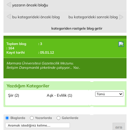
yazarın önceki bloğu
bu kategorideki önceki blog
bu kategorideki sonraki blog
kategoriden rastgele blog getir
Toplam blog
: 3
: 164
Kayıt tarihi
: 05.01.12
Marmara Üniversitesi Gazetecilik Mezunu.
İletişim Danışmanlık şirketinde çalışıyor... Yaz..
Yazdığım Kategoriler
Şiir (2)
Aşk - Evlilik (1)
Bloglarda
Yazarlarda
Galerilerde