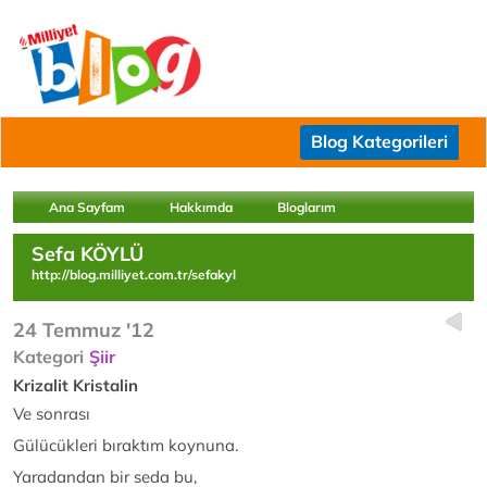
Blog Kategorileri
Ana Sayfam
Hakkımda
Bloglarım
Sefa KÖYLÜ
http://blog.milliyet.com.tr/sefakyl
24 Temmuz '12
Kategori
Şiir
Krizalit Kristalin
Ve sonrası
Gülücükleri bıraktım koynuna.
Yaradandan bir seda bu,