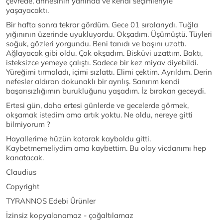
çevrede, annesinin yanında ve kendi seçimleriyle
yaşayacaktı.
Bir hafta sonra tekrar gördüm. Gece 01 sıralarıydı. Tuğla
yığınının üzerinde uyukluyordu. Okşadım. Üşümüştü. Tüyleri
soğuk, gözleri yorgundu. Beni tanıdı ve başını uzattı.
Ağlayacak gibi oldu. Çok okşadım. Bisküvi uzattım. Baktı,
isteksizce yemeye çalıştı. Sadece bir kez miyav diyebildi.
Yüreğimi tırmaladı, içimi sızlattı. Elimi çektim. Ayrıldım. Derin
nefesler aldıran dokunaklı bir ayrılış. Sanırım kendi
başarısızlığımın burukluğunu yaşadım. İz bırakan geceydi.
Ertesi gün, daha ertesi günlerde ve gecelerde görmek,
okşamak istedim ama artık yoktu. Ne oldu, nereye gitti
bilmiyorum ?
Hayallerime hüzün katarak kayboldu gitti.
Kaybetmemeliydim ama kaybettim. Bu olay vicdanımı hep
kanatacak.
Claudius
Copyright
TYRANNOS Edebi Ürünler
İzinsiz kopyalanamaz - çoğaltılamaz