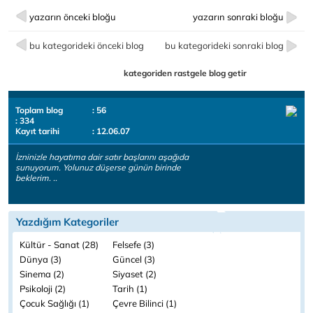
yazarın önceki bloğu
yazarın sonraki bloğu
bu kategorideki önceki blog
bu kategorideki sonraki blog
kategoriden rastgele blog getir
Toplam blog
: 56
: 334
Kayıt tarihi
: 12.06.07
İzninizle hayatıma dair satır başlarını aşağıda
sunuyorum. Yolunuz düşerse günün birinde
beklerim. ..
Yazdığım Kategoriler
Kültür - Sanat (28)
Felsefe (3)
Dünya (3)
Güncel (3)
Sinema (2)
Siyaset (2)
Psikoloji (2)
Tarih (1)
Çocuk Sağlığı (1)
Çevre Bilinci (1)