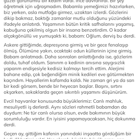
güzel görünümlü bir kedim vardı. İnce davranırdı. Bir şey
öğretmek için uğraşmadım. Babamla yemeğimizi hazırlarken,
biz yerken, asla mutfağa girmez, uzaktan izlerdi. Gözlerini
dikip bakmaz, baktığı zamanlar mutlu olduğunu yüzündeki
ifadeyle anlatırdı. Yaşamının bütün kritik safhalarını yaşamış,
kabuğuna çekilmiş olgun bir insana benzetirdim. O kadar
alçakgönüllü ve yumuşaktı ki, babam: Oğlum, derviş bu derdi.
Askere gittiğimde, depresyona girmiş ve bir gece fenalaşıp
ölmüş. Ölümüne yakın, ocaktaki odun küllerinin içine girmiş.
Babam anlatmadı. Daha sonraları anlattığında ise, gözlerim
doldu, tuhaf oldum. Sanırım o kedinin anısına saygısızlık
yaparım endişesiyle kedisiz kalmayı tercih ettim. Alerjimi
bahane edip, çok beğendiğim minik kedileri eve götürmekten
kaçındım. Hayallerim kafamda kaldı. Ne zaman gri ya da sarı
bir kedi görsem, bende bir heyecan başlar. Başını, sırtını
okşarken, sokaklarda geçen sıkıntılı yaşamını düşünürüm.
Evcil hayvanlar konusunda büyüklerimiz: Canlı mahluk,
mesuliyetli iş derlerdi. Aynı sözleri rahmetli babamdan da
duydum: Ne tür canlı olursa olsun, evde bakımının büyük
sorumluluğu vardır. En iyisini yapamayacaksan, hiç dokunma
derdi.
Geçen ay, gittiğim kafenin yanındaki inşaatta gördüğüm bir