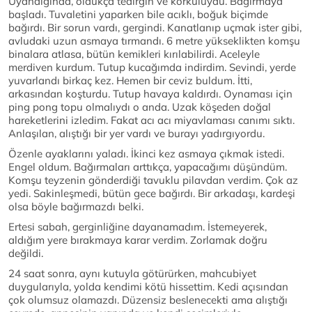
Uyandığında, oldukça tedirgin ve korkuluydu. Bağırmaya
başladı. Tuvaletini yaparken bile acıklı, boğuk biçimde
bağırdı. Bir sorun vardı, gergindi. Kanatlanıp uçmak ister gibi,
avludaki uzun asmaya tırmandı. 6 metre yükseklikten komşu
binalara atlasa, bütün kemikleri kırılabilirdi. Aceleyle
merdiven kurdum. Tutup kucağımda indirdim. Sevindi, yerde
yuvarlandı birkaç kez. Hemen bir ceviz buldum. İtti,
arkasından koşturdu. Tutup havaya kaldırdı. Oynaması için
ping pong topu olmalıydı o anda. Uzak köşeden doğal
hareketlerini izledim. Fakat acı acı miyavlaması canımı sıktı.
Anlaşılan, alıştığı bir yer vardı ve burayı yadırgıyordu.
Özenle ayaklarını yaladı. İkinci kez asmaya çıkmak istedi.
Engel oldum. Bağırmaları arttıkça, yapacağımı düşündüm.
Komşu teyzenin gönderdiği tavuklu pilavdan verdim. Çok az
yedi. Sakinleşmedi, bütün gece bağırdı. Bir arkadaşı, kardeşi
olsa böyle bağırmazdı belki.
Ertesi sabah, gerginliğine dayanamadım. İstemeyerek,
aldığım yere bırakmaya karar verdim. Zorlamak doğru
değildi.
24 saat sonra, aynı kutuyla götürürken, mahcubiyet
duygularıyla, yolda kendimi kötü hissettim. Kedi açısından
çok olumsuz olamazdı. Düzensiz beslenecekti ama alıştığı