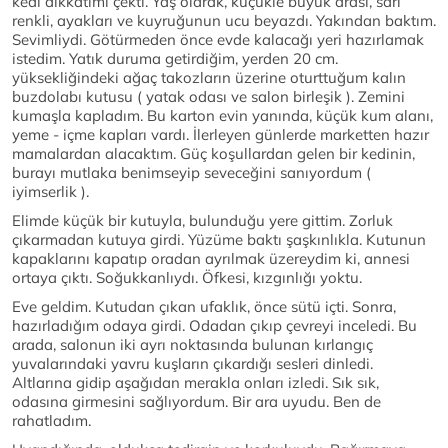
kedi dikkatimi çekti. Yaş olarak, küçükle büyük arası, sarı
renkli, ayakları ve kuyruğunun ucu beyazdı. Yakından baktım.
Sevimliydi. Götürmeden önce evde kalacağı yeri hazırlamak
istedim. Yatık duruma getirdiğim, yerden 20 cm.
yüksekliğindeki ağaç takozların üzerine oturttuğum kalın
buzdolabı kutusu ( yatak odası ve salon birleşik ). Zemini
kumaşla kapladım. Bu karton evin yanında, küçük kum alanı,
yeme - içme kapları vardı. İlerleyen günlerde marketten hazır
mamalardan alacaktım. Güç koşullardan gelen bir kedinin,
burayı mutlaka benimseyip seveceğini sanıyordum (
iyimserlik ).
Elimde küçük bir kutuyla, bulunduğu yere gittim. Zorluk
çıkarmadan kutuya girdi. Yüzüme baktı şaşkınlıkla. Kutunun
kapaklarını kapatıp oradan ayrılmak üzereydim ki, annesi
ortaya çıktı. Soğukkanlıydı. Öfkesi, kızgınlığı yoktu.
Eve geldim. Kutudan çıkan ufaklık, önce sütü içti. Sonra,
hazırladığım odaya girdi. Odadan çıkıp çevreyi inceledi. Bu
arada, salonun iki ayrı noktasında bulunan kırlangıç
yuvalarındaki yavru kuşların çıkardığı sesleri dinledi.
Altlarına gidip aşağıdan merakla onları izledi. Sık sık,
odasına girmesini sağlıyordum. Bir ara uyudu. Ben de
rahatladım.