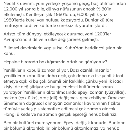
Neolitik devrim, yani yerleşik yaşama geçiş, başlatılmasından
12.000 yıl sonra bile, dünya nüfusunun ancak % 80’ini
etkilemişti. Kentleşmişlik 1960’larda, 6.000 yıllık yazı
1980’lerde kürel yarı nüfusu kapsıyordu. Bunlar kültürel
mutasyonlardı ve kültürde süreksizlik yaratmışlardı.
Aristo, tüm dünyayı etkileyecek duruma, yani 1200’ler
Avrupa'sına 3 dil ve 5 ülke değiştirerek gelmişti.
Bilimsel devrimlerin yapısı ise, Kuhn’dan beridir çalışılan bir
konu.
Hepsine birarada baktığımızda ortak ne görüyoruz?
Yeniliklerin kabulü zaman alıyor. Bazı azınlık insanlar
yeniliklerin kabulüne daha açık, çok daha azı ise yenilik icat
etmeye açık ki bu çok önemli bir farklılık, çünkü yenilik icadı
kişiyi de değiştiriyor ve bu geleneksel kültürlerde sorun
yaratıyor. Yeniliklerin aktarılmasında epeyi zaman (yüzyıllar),
mekan (çok ülke), araç (dil) değişmesi gerekebiliyor. Örnekse:
Sinemanın doğrusal olmayan zamanlar kavramının fizikte
tümüyle yerleşip sistematize edilmesi çok zaman alacak.
Hangi ülkede ve ne zaman gerçekleşeceği henüz belirsiz.
Ben bir kültürel mutasyonum. Epeyi değişik konuda. Bunların
bir bölümü aktarılabilir, bir bölümü aktarılamaz, ya henüz