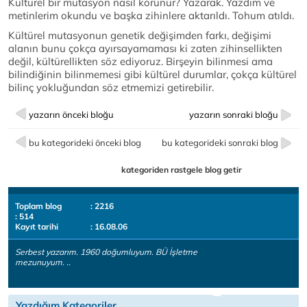
Kültürel bir mutasyon nasıl korunur? Yazarak. Yazdım ve
metinlerim okundu ve başka zihinlere aktarıldı. Tohum atıldı.
Kültürel mutasyonun genetik değişimden farkı, değişimi
alanın bunu çokça ayırsayamaması ki zaten zihinsellikten
değil, kültürellikten söz ediyoruz. Birşeyin bilinmesi ama
bilindiğinin bilinmemesi gibi kültürel durumlar, çokça kültürel
bilinç yokluğundan söz etmemizi getirebilir.
yazarın önceki bloğu
yazarın sonraki bloğu
bu kategorideki önceki blog
bu kategorideki sonraki blog
kategoriden rastgele blog getir
Toplam blog
: 2216
: 514
Kayıt tarihi
: 16.08.06
Serbest yazarım. 1960 doğumluyum. BÜ İşletme
mezunuyum. ..
Yazdığım Kategoriler