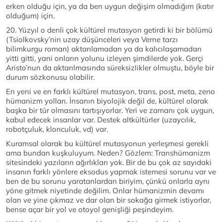
erken olduğu için, ya da ben uygun değişim olmadığım (katır
olduğum) için.
20. Yüzyıl o denli çok kültürel mutasyon getirdi ki bir bölümü
(Tsiolkovsky’nin uzay düşünceleri veya Verne tarzı
bilimkurgu roman) aktarılamadan ya da kalıcılaşamadan
yitti gitti, yani onların yolunu izleyen şimdilerde yok. Gerçi
Aristo’nun da aktarılmasında süreksizlikler olmuştu, böyle bir
durum sözkonusu olabilir.
En yeni ve en farklı kültürel mutasyon, trans, post, meta, zeno
hümanizm yolları. İnsanın biyolojik değil de, kültürel olarak
başka bir tür olmasını tartışıyorlar. Yeri ve zamanı çok uygun,
kabul edecek insanlar var. Destek altkültürler (uzaycılık,
robotçuluk, klonculuk, vd) var.
Kuramsal olarak bu kültürel mutasyonun yerleşmesi gerekli
ama bundan kuşkuluyum. Neden? Gözlem: Transhümanizm
sitesindeki yazıların ağırlıkları yok. Bir de bu çok az sayıdaki
insanın farklı yönlere eksodus yapmak istemesi sorunu var ve
ben de bu sorunu yaratanlardan biriyim, çünkü onlarla aynı
yöne gitmek niyetinde değilim. Onlar hümanizmin devamı
olan ve yine çıkmaz ve dar olan bir sokağa girmek istiyorlar,
bense açar bir yol ve otoyol genişliği peşindeyim.