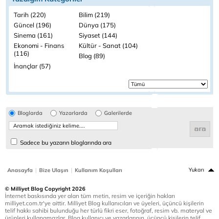
Tarih (220)
Bilim (219)
Güncel (196)
Dünya (175)
Sinema (161)
Siyaset (144)
Ekonomi - Finans
Kültür - Sanat (104)
(116)
Blog (89)
İnançlar (57)
Bloglarda
Yazarlarda
Galerilerde
Sadece bu yazarın bloglarında ara
|
|
Yukarı
Anasayfa
Bize Ulaşın
Kullanım Koşulları
© Milliyet Blog Copyright 2026
İnternet baskısında yer alan tüm metin, resim ve içeriğin hakları
milliyet.com.tr'ye aittir. Milliyet Blog kullanıcıları ve üyeleri, üçüncü kişilerin
telif hakkı sahibi bulunduğu her türlü fikri eser, fotoğraf, resim vb. materyal ve
ürünleri kullanamazlar. Blog kullanıcı ve yazarlarının, üçüncü kişilerin telif