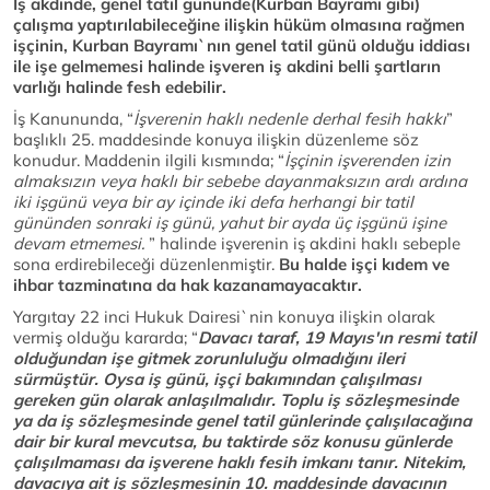
İş akdinde, genel tatil gününde(Kurban Bayramı gibi)
çalışma yaptırılabileceğine ilişkin hüküm olmasına rağmen
işçinin, Kurban Bayramı`nın genel tatil günü olduğu iddiası
ile işe gelmemesi halinde işveren iş akdini belli şartların
varlığı halinde fesh edebilir.
İş Kanununda, “
İşverenin
haklı nedenle derhal fesih hakkı
”
başlıklı 25. maddesinde konuya ilişkin düzenleme söz
konudur. Maddenin ilgili kısmında; “
İşçinin işverenden izin
almaksızın veya haklı bir sebebe dayanmaksızın ardı ardına
iki işgünü veya bir ay içinde iki defa herhangi bir tatil
gününden sonraki iş günü, yahut bir ayda üç işgünü işine
devam etmemesi.
” halinde işverenin iş akdini haklı sebeple
sona erdirebileceği düzenlenmiştir.
Bu halde işçi kıdem ve
ihbar tazminatına da hak kazanamayacaktır.
Yargıtay 22 inci Hukuk Dairesi`nin konuya ilişkin olarak
vermiş olduğu kararda; “
Davacı taraf, 19 Mayıs'ın resmi tatil
olduğundan işe gitmek zorunluluğu olmadığını ileri
sürmüştür. Oysa iş günü, işçi bakımından çalışılması
gereken gün olarak anlaşılmalıdır. Toplu iş sözleşmesinde
ya da iş sözleşmesinde genel tatil günlerinde çalışılacağına
dair bir kural mevcutsa, bu taktirde söz konusu günlerde
çalışılmaması da işverene haklı fesih imkanı tanır. Nitekim,
davacıya ait iş sözleşmesinin 10. maddesinde davacının