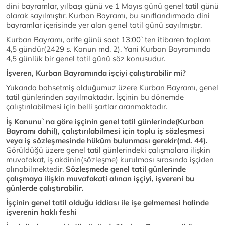
dini bayramlar, yılbaşı günü ve 1 Mayıs günü genel tatil günü
olarak sayılmıştır. Kurban Bayramı, bu sınıflandırmada dini
bayramlar içerisinde yer alan genel tatil günü sayılmıştır.
Kurban Bayramı, arife günü saat 13:00`ten itibaren toplam
4,5 gündür(2429 s. Kanun md. 2). Yani Kurban Bayramında
4,5 günlük bir genel tatil günü söz konusudur.
İşveren, Kurban Bayramında işçiyi çalıştırabilir mi?
Yukarıda bahsetmiş olduğumuz üzere Kurban Bayramı, genel
tatil günlerinden sayılmaktadır. İşçinin bu dönemde
çalıştırılabilmesi için belli şartlar aranmaktadır.
İş Kanunu`na göre işçinin genel tatil günlerinde(Kurban
Bayramı dahil), çalıştırılabilmesi için toplu iş sözleşmesi
veya iş sözleşmesinde hüküm bulunması gerekir(md. 44).
Görüldüğü üzere genel tatil günlerindeki çalışmalara ilişkin
muvafakat, iş akdinin(sözleşme) kurulması sırasında işçiden
alınabilmektedir.
Sözleşmede genel tatil günlerinde
çalışmaya ilişkin muvafakati alınan işçiyi, işvereni bu
günlerde çalıştırabilir.
İşçinin genel tatil olduğu iddiası ile işe gelmemesi halinde
işverenin haklı feshi