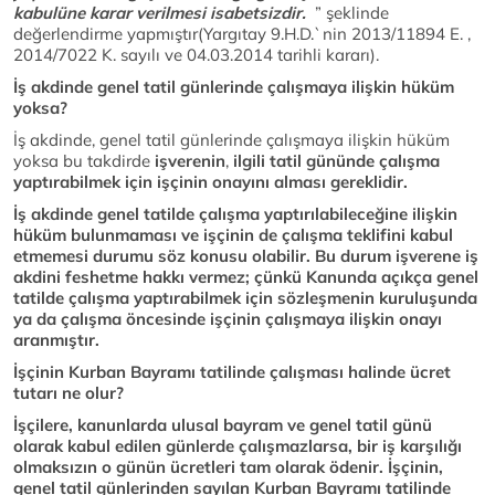
kabulüne karar verilmesi isabetsizdir.
” şeklinde
değerlendirme yapmıştır(Yargıtay 9.H.D.`nin 2013/11894 E. ,
2014/7022 K. sayılı ve 04.03.2014 tarihli kararı).
İş akdinde genel tatil günlerinde çalışmaya ilişkin hüküm
yoksa?
İş akdinde, genel tatil günlerinde çalışmaya ilişkin hüküm
yoksa bu takdirde
işverenin
,
ilgili tatil gününde çalışma
yaptırabilmek için işçinin onayını alması gereklidir.
İş akdinde genel tatilde çalışma yaptırılabileceğine ilişkin
hüküm bulunmaması ve işçinin de çalışma teklifini kabul
etmemesi durumu söz konusu olabilir. Bu durum işverene iş
akdini feshetme hakkı vermez; çünkü Kanunda açıkça genel
tatilde çalışma yaptırabilmek için sözleşmenin kuruluşunda
ya da çalışma öncesinde işçinin çalışmaya ilişkin onayı
aranmıştır.
İşçinin Kurban Bayramı tatilinde çalışması halinde ücret
tutarı ne olur?
İşçilere, kanunlarda ulusal bayram ve genel tatil günü
olarak kabul edilen günlerde çalışmazlarsa, bir iş karşılığı
olmaksızın o günün ücretleri tam olarak ödenir.
İşçinin,
genel tatil günlerinden sayılan Kurban Bayramı tatilinde