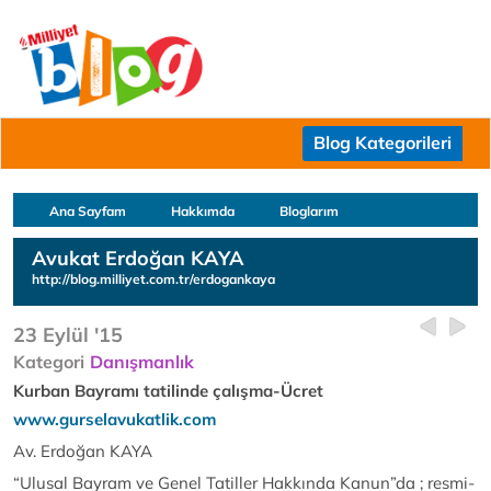
Blog Kategorileri
Ana Sayfam
Hakkımda
Bloglarım
Avukat Erdoğan KAYA
http://blog.milliyet.com.tr/erdogankaya
23 Eylül '15
Kategori
Danışmanlık
Kurban Bayramı tatilinde çalışma-Ücret
www.gurselavukatlik.com
Av. Erdoğan KAYA
“Ulusal Bayram ve Genel Tatiller Hakkında Kanun”da ; resmi-