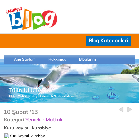
Blog Kategorileri
Ana Sayfam
Hakkımda
Bloglarım
Tülin ULUTAŞ
http://blog.milliyet.com.tr/tulinulutas
10 Şubat '13
Kategori
Yemek - Mutfak
Kuru kayısılı kurabiye