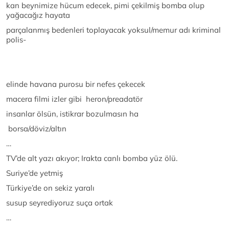
kan beynimize hücum edecek, pimi çekilmiş bomba olup
yağacağız hayata
parçalanmış bedenleri toplayacak yoksul/memur adı kriminal
polis-
elinde havana purosu bir nefes çekecek
macera filmi izler gibi heron/preadatör
insanlar ölsün, istikrar bozulmasın ha
borsa/döviz/altın
…
TV’de alt yazı akıyor; Irakta canlı bomba yüz ölü.
Suriye’de yetmiş
Türkiye’de on sekiz yaralı
susup seyrediyoruz suça ortak
…