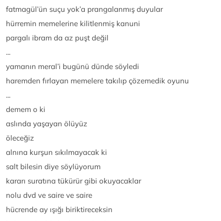
fatmagül’ün suçu yok’a prangalanmış duyular
hürremin memelerine kilitlenmiş kanuni
pargalı ibram da az puşt değil
...
yamanın meral’i bugünü dünde söyledi
haremden fırlayan memelere takılıp çözemedik oyunu
...
demem o ki
aslında yaşayan ölüyüz
öleceğiz
alnına kurşun sıkılmayacak ki
salt bilesin diye söylüyorum
kararı suratına tükürür gibi okuyacaklar
nolu dvd ve saire ve saire
hücrende ay ışığı biriktireceksin