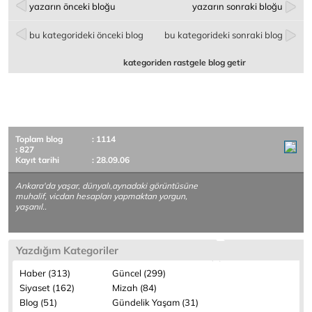
yazarın önceki bloğu
yazarın sonraki bloğu
bu kategorideki önceki blog
bu kategorideki sonraki blog
kategoriden rastgele blog getir
Toplam blog
: 1114
: 827
Kayıt tarihi
: 28.09.06
Ankara'da yaşar, dünyalı,aynadaki görüntüsüne
muhalif, vicdan hesapları yapmaktan yorgun,
yaşanıl..
Yazdığım Kategoriler
Haber (313)
Güncel (299)
Siyaset (162)
Mizah (84)
Blog (51)
Gündelik Yaşam (31)