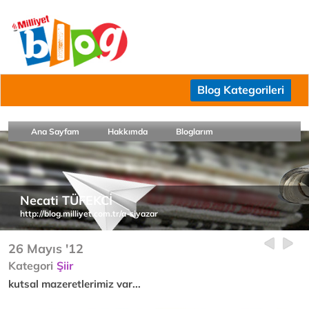
Blog Kategorileri
Ana Sayfam
Hakkımda
Bloglarım
Necati TÜFEKCİ
http://blog.milliyet.com.tr/a-siyazar
26 Mayıs '12
Kategori
Şiir
kutsal mazeretlerimiz var...