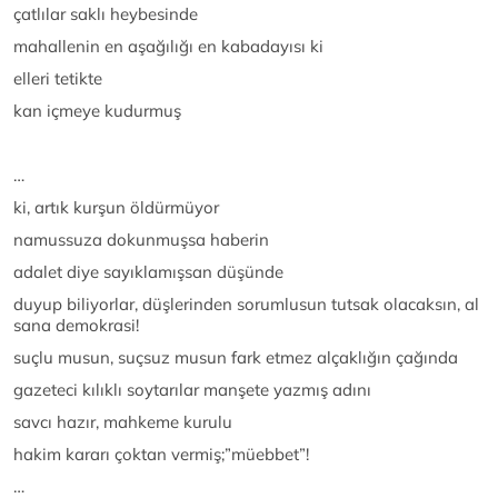
çatlılar saklı heybesinde
mahallenin en aşağılığı en kabadayısı ki
elleri tetikte
kan içmeye kudurmuş
…
ki, artık kurşun öldürmüyor
namussuza dokunmuşsa haberin
adalet diye sayıklamışsan düşünde
duyup biliyorlar, düşlerinden sorumlusun tutsak olacaksın, al
sana demokrasi!
suçlu musun, suçsuz musun fark etmez alçaklığın çağında
gazeteci kılıklı soytarılar manşete yazmış adını
savcı hazır, mahkeme kurulu
hakim kararı çoktan vermiş;”müebbet”!
…