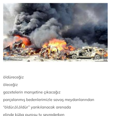
öldüreceğiz
öleceğiz
gazetelerin manşetine çıkacağız
parçalanmış bedenlerimizle savaş meydanlarından
“öldür,öl,öldür” yankılanacak arenada
elinde küba purosu tv seyrederken