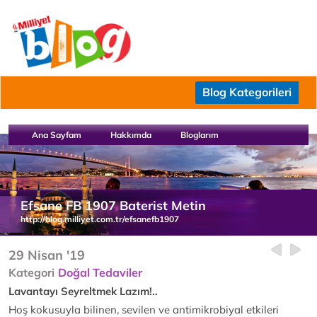
Blog Kategorileri
Ana Sayfam
Hakkımda
Bloglarım
Efsane FB 1907 Baterist Metin
http://blog.milliyet.com.tr/efsanefb1907
29 Nisan '19
Kategori
Doğal Tedaviler
Lavantayı Seyreltmek Lazım!..
Hoş kokusuyla bilinen, sevilen ve antimikrobiyal etkileri