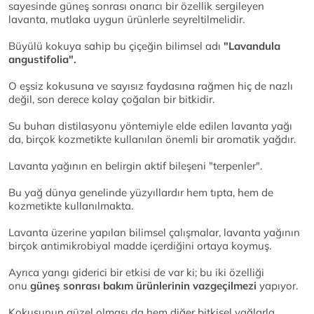
sayesinde güneş sonrası onarıcı bir özellik sergileyen
lavanta, mutlaka uygun ürünlerle seyreltilmelidir.
Büyülü kokuya sahip bu çiçeğin bilimsel adı
"Lavandula
angustifolia".
O eşsiz kokusuna ve sayısız faydasına rağmen hiç de nazlı
değil, son derece kolay çoğalan bir bitkidir.
Su buharı distilasyonu yöntemiyle elde edilen lavanta yağı
da, birçok kozmetikte kullanılan önemli bir aromatik yağdır.
Lavanta yağının en belirgin aktif bileşeni "terpenler".
Bu yağ dünya genelinde yüzyıllardır hem tıpta, hem de
kozmetikte kullanılmakta.
Lavanta üzerine yapılan bilimsel çalışmalar, lavanta yağının
birçok antimikrobiyal madde içerdiğini ortaya koymuş.
Ayrıca yangı giderici bir etkisi de var ki; bu iki özelliği
onu
güneş sonrası bakım ürünlerinin vazgeçilmezi
yapıyor.
Kokusunun güzel olması da hem diğer bitkisel yağlarla