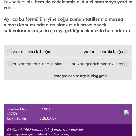
kaybedersiniz,
hem de zedelenmiş cildinizi onarmaya yardım
eder.
Ayrıca bu formülün, yine çoğu zaman tatillerin olmazsa
olmazı konumunda olan sinek ısırıkları ve böcek
sokmalarına karşı da çok iyi geldiğini aklınızda bulundurun.
yazarın önceki bloğu
yazarın sonraki bloğu
bu kategorideki önceki blog
bu kategorideki sonraki blog
kategoriden rastgele blog getir
Toplam blog
: 1907
: 3759
Kayıt tarihi
: 28.07.07
03 Şubat 1967 İstanbul doğumlu, romantik bir
müzisyenim işte... Müzik, bateri, spor,