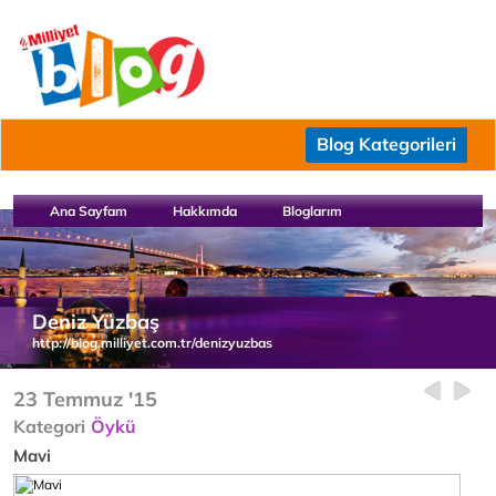
Blog Kategorileri
Ana Sayfam
Hakkımda
Bloglarım
Deniz Yüzbaş
http://blog.milliyet.com.tr/denizyuzbas
23 Temmuz '15
Kategori
Öykü
Mavi