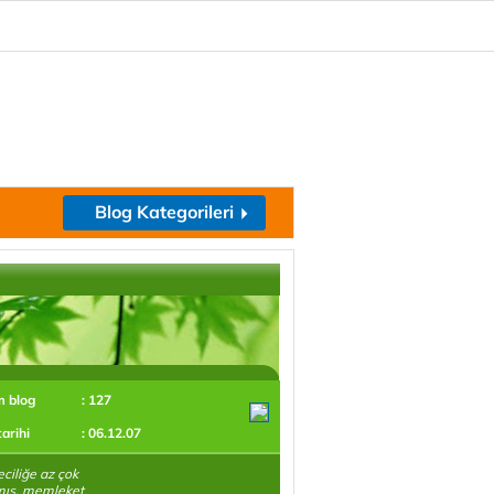
Blog Kategorileri
m blog
: 127
tarihi
: 06.12.07
ciliğe az çok
mış, memleket