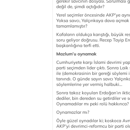
gerekir savcının dosyası. Sorulması
değil de, şimdi açtığıdır?
Yerel seçimler öncesinde AKP’ye aynı
Yoksa savcı, Yalçınkaya dava açmak i
tamamlamıştır?
Kafaların oldukça karıştığı, büyük re
soru geliyor doğrusu. Recep Tayip Er
başkanlığına terfi etti.
Mazlum’u oynamak
Cumhuriyete karşı İslami devrimi ya
parti seçimden lider çıktı. Sonra La
ile (demokrasinin bir gereği söylemi 
tanındı. O günde sayın savcı Yalçın
söylemlerine yer vermiş halbuki…
Sonra takoz koyulan Erdoğan’ın ikti
dediler, bin dereden su getirdiler v
Oynamadılar mı peki rolü hakkınca?
Oynamazlar mı?
Öyle güzel oynadılar ki; koskoca Avru
AKP’yi devrimci-reformcu bir parti o