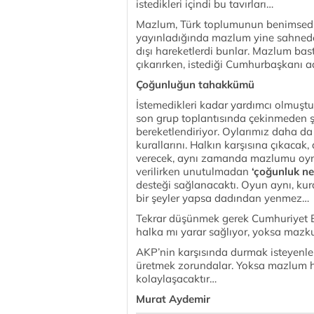
istedikleri içindi bu tavırları…
Mazlum, Türk toplumunun benimsediği
yayınladığında mazlum yine sahnede
dışı hareketlerdi bunlar. Mazlum bas
çıkarırken, istediği Cumhurbaşkanı a
Çoğunluğun tahakkümü
İstemedikleri kadar yardımcı olmuşt
son grup toplantısında çekinmeden şu
bereketlendiriyor. Oylarımız daha da
kurallarını. Halkın karşısına çıkacak
verecek, aynı zamanda mazlumu oyn
verilirken unutulmadan
‘çoğunluk ne 
desteği sağlanacaktı. Oyun aynı, kura
bir şeyler yapsa dadından yenmez…
Tekrar düşünmek gerek Cumhuriyet B
halka mı yarar sağlıyor, yoksa mazk
AKP’nin karşısında durmak isteyenler
üretmek zorundalar. Yoksa mazlum her 
kolaylaşacaktır…
Murat Aydemir