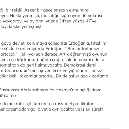
 bir roldü. Asker bir gece ansızın e-muhtıra
ydi. Hakkı yenmişti, inasnlığa sığmayan demokrasi
tı yaygarayı ve oylarını yüzde 34’ten yüzde 47’ye
dayı köşke yerleşmişti…
u güya devleti korumaya çalışanlar Erdoğan’a. Nitekim
 sözleri sarf ediyordu Erdoğan; “ Bunlar tarlamızı
 artacak” Haklıydı son derece. Artık öğrenmişti oyunun
, avazı çıktığı kadar bağırıp çağıracak demokrasi dersi
amaktan da geri kalmayacaktı. Demokrasi dersi
isterse o olur’
mesajı verilecek ve yığınların sınırsız
llar belli, rakamlar ortada… Bir de asker azcık zorlama
aşsavcısı Abdurrahman Yalçınkaya’nın açtığı dava
um’a mı?
 demokratik, çözüm üreten rasyonel politikalar
çatışmadan galibiyetle ayrılacaktır ve işleri sürekli