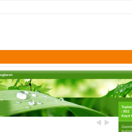
loglarım
Topla
: 902
Kayıt 
Gazete
bulaş