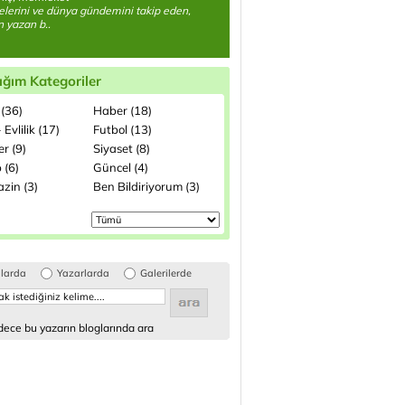
lerini ve dünya gündemini takip eden,
 yazan b..
ığım Kategoriler
 (36)
Haber (18)
 Evlilik (17)
Futbol (13)
ler (9)
Siyaset (8)
 (6)
Güncel (4)
zin (3)
Ben Bildiriyorum (3)
glarda
Yazarlarda
Galerilerde
ece bu yazarın bloglarında ara