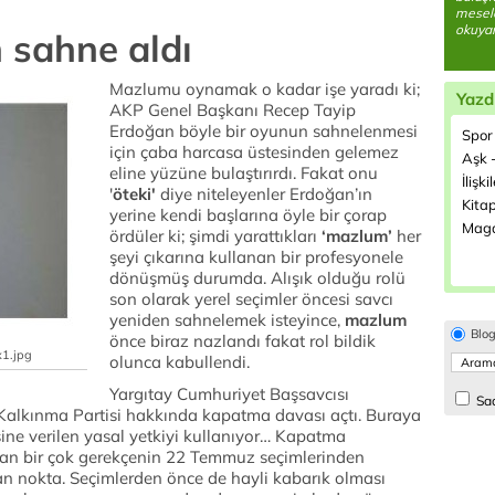
mesele
okuyan
 sahne aldı
Mazlumu oynamak o kadar işe yaradı ki;
Yazd
AKP Genel Başkanı Recep Tayip
Erdoğan böyle bir oyunun sahnelenmesi
Spor
için çaba harcasa üstesinden gelemez
Aşk -
eline yüzüne bulaştırırdı. Fakat onu
İlişki
'
öteki'
diye niteleyenler Erdoğan’ın
Kitap
yerine kendi başlarına öyle bir çorap
Maga
ördüler ki; şimdi yarattıkları
‘mazlum’
her
şeyi çıkarına kullanan bir profesyonele
dönüşmüş durumda. Alışık olduğu rolü
son olarak yerel seçimler öncesi savcı
yeniden sahnelemek isteyince,
mazlum
Blo
önce biraz nazlandı fakat rol bildik
x1.jpg
olunca kabullendi.
Yargıtay Cumhuriyet Başsavcısı
Sad
alkınma Partisi hakkında kapatma davası açtı. Buraya
ine verilen yasal yetkiyi kullanıyor… Kapatma
alan bir çok gerekçenin 22 Temmuz seçimlerinden
an nokta. Seçimlerden önce de hayli kabarık olması