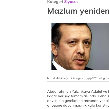
Kategori
Siyaset
Mazlum yeniden
http://celebi.de/yazi_images/Tayyip%20Erdogan
Abdurrahman Yalçınkaya Adalet ve K
kadar her şey tamam aslında. Kendis
davasının gerekçeleri arasında yer 
öncesine dayanması ilk kafa karıştır