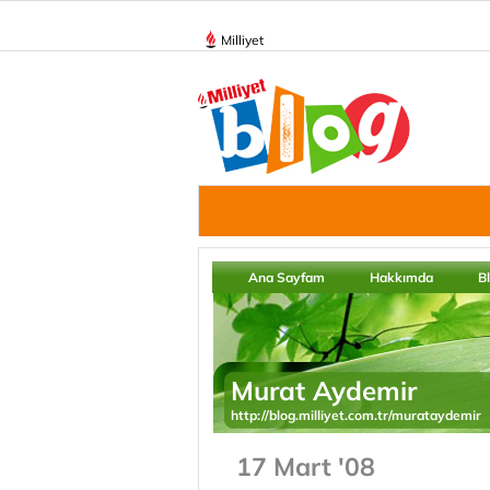
Milliyet
Ana Sayfam
Hakkımda
B
Murat Aydemir
http://blog.milliyet.com.tr/murataydemir
17 Mart '08