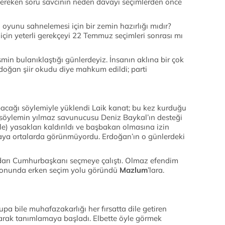
 gereken soru savcının neden davayı seçimlerden önce
 oyunu sahnelemesi için bir zemin hazırlığı mıdır?
çin yeterli gerekçeyi 22 Temmuz seçimleri sonrası mı
smin bulanıklaştığı günlerdeyiz. İnsanın aklına bir çok
doğan şiir okudu diye mahkum edildi; parti
pacağı söylemiyle yüklendi Laik kanat; bu kez kurduğu
ik söylemin yılmaz savunucusu Deniz Baykal’ın desteği
ile) yasakları kaldırıldı ve başbakan olmasına izin
kaya ortalarda görünmüyordu. Erdoğan’ın o günlerdeki
darı Cumhurbaşkanı seçmeye çalıştı. Olmaz efendim
e sonunda erken seçim yolu göründü
Mazlum
’lara.
pa bile muhafazakarlığı her fırsatta dile getiren
larak tanımlamaya başladı. Elbette öyle görmek