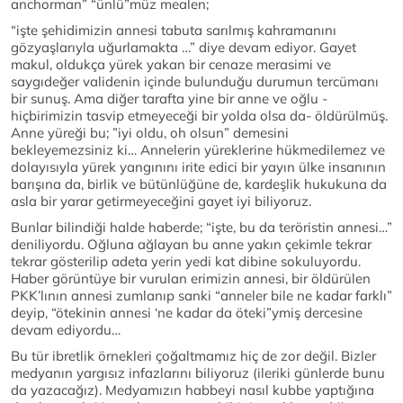
anchorman” “ünlü”müz mealen;
“işte şehidimizin annesi tabuta sarılmış kahramanını
gözyaşlarıyla uğurlamakta …” diye devam ediyor. Gayet
makul, oldukça yürek yakan bir cenaze merasimi ve
saygıdeğer validenin içinde bulunduğu durumun tercümanı
bir sunuş. Ama diğer tarafta yine bir anne ve oğlu -
hiçbirimizin tasvip etmeyeceği bir yolda olsa da- öldürülmüş.
Anne yüreği bu; ”iyi oldu, oh olsun” demesini
bekleyemezsiniz ki… Annelerin yüreklerine hükmedilemez ve
dolayısıyla yürek yangınını irite edici bir yayın ülke insanının
barışına da, birlik ve bütünlüğüne de, kardeşlik hukukuna da
asla bir yarar getirmeyeceğini gayet iyi biliyoruz.
Bunlar bilindiği halde haberde; “işte, bu da teröristin annesi…”
deniliyordu. Oğluna ağlayan bu anne yakın çekimle tekrar
tekrar gösterilip adeta yerin yedi kat dibine sokuluyordu.
Haber görüntüye bir vurulan erimizin annesi, bir öldürülen
PKK’lının annesi zumlanıp sanki “anneler bile ne kadar farklı”
deyip, “ötekinin annesi ‘ne kadar da öteki”ymiş dercesine
devam ediyordu…
Bu tür ibretlik örnekleri çoğaltmamız hiç de zor değil. Bizler
medyanın yargısız infazlarını biliyoruz (ileriki günlerde bunu
da yazacağız). Medyamızın habbeyi nasıl kubbe yaptığına