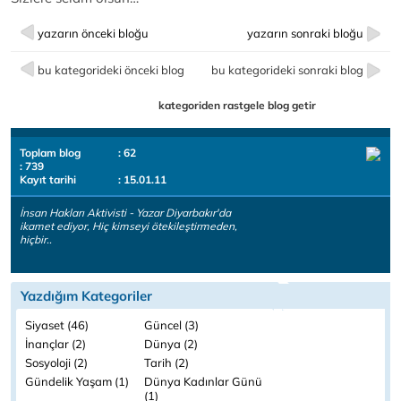
yazarın önceki bloğu
yazarın sonraki bloğu
bu kategorideki önceki blog
bu kategorideki sonraki blog
kategoriden rastgele blog getir
Toplam blog
: 62
: 739
Kayıt tarihi
: 15.01.11
İnsan Hakları Aktivisti - Yazar Diyarbakır'da
ikamet ediyor, Hiç kimseyi ötekileştirmeden,
hiçbir..
Yazdığım Kategoriler
Siyaset (46)
Güncel (3)
İnançlar (2)
Dünya (2)
Sosyoloji (2)
Tarih (2)
Gündelik Yaşam (1)
Dünya Kadınlar Günü
(1)