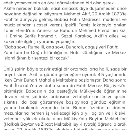
edebiyatseverlerin en özel görevlerinden biri olsa gerek.
Akif'e nereden baksak, nasıl anlasak diye düşünmeden önce
hayatına değinelim istiyorum. Mehmet Akif, 20 Aralık 1873'te
Fatih'te dünyaya gelmiş. Babası Fatih Medresesi müderris ve
mücizlerinden (icazet veren) İpek'li Temiz lakabıyla anılan
Tahir Efendi'dir. Annesi ise Buharalı Mehmed Efendi'nin kızı
H. Emine Şerife hanımdır. Sezai Karakoç, Akif'in ailesi ve
kökeni ile ilgili şu yorumu yapmıştır:
"Baba soyu Rumelili, ana soyu Buharalı, doğuş yeri Fatih:
Yani tam bir Doğu İslâmlığının, Batı İslâmlığının ve Merkez
İslamlığının bir sentezi bir çocuk"
Ünlü şairin böyle tasvir ettiği bir ortamda, orta halli, sade bir
hayat süren Akif, o günün geleneğine uyarak 4,5 yaşlarında
iken Emir Buhari Mahalle Mektebine başlamıştır. Daha sonra
Fatih İlkokulu'nu ve daha sonra da Fatih Merkez Rüştiyesi'ni
bitirmiştir. Babasının da desteğiyle Mülkiye'de öğrenimine
devam eden şairimiz, babasının vefatıyla sarsılır ve geçim
sıkıntısı da baş göstermeye başlayınca gündüz eğitimini
yarıda bırakmak zorunda kalır. Bunun üzerine o dönem
mezunlarına hemen iş verileceği için o yıl açılan ve ilk sivil
veteriner yüksek okulu olan Mülkiye'nin Baytar Mektebi'ne
(Halkalı Baytar ve Ziraat Mektebi) leyl-i (yatılı) öğrenci olarak
geçer. 22 Aralık 1893'te okuldan birincilikle mezun olur ve