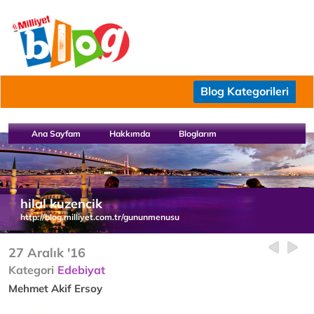
Blog Kategorileri
Ana Sayfam
Hakkımda
Bloglarım
hilal kuzencik
http://blog.milliyet.com.tr/gununmenusu
27 Aralık '16
Kategori
Edebiyat
Mehmet Akif Ersoy