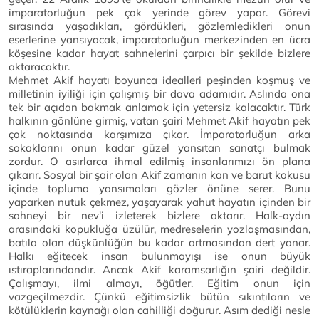
imparatorluğun pek çok yerinde görev yapar. Görevi
sırasında yaşadıkları, gördükleri, gözlemledikleri onun
eserlerine yansıyacak, imparatorluğun merkezinden en ücra
köşesine kadar hayat sahnelerini çarpıcı bir şekilde bizlere
aktaracaktır.
Mehmet Akif hayatı boyunca idealleri peşinden koşmuş ve
milletinin iyiliği için çalışmış bir dava adamıdır. Aslında ona
tek bir açıdan bakmak anlamak için yetersiz kalacaktır. Türk
halkının gönlüne girmiş, vatan şairi Mehmet Akif hayatın pek
çok noktasında karşımıza çıkar. İmparatorluğun arka
sokaklarını onun kadar güzel yansıtan sanatçı bulmak
zordur. O asırlarca ihmal edilmiş insanlarımızı ön plana
çıkarır. Sosyal bir şair olan Akif zamanın kan ve barut kokusu
içinde topluma yansımaları gözler önüne serer. Bunu
yaparken nutuk çekmez, yaşayarak yahut hayatın içinden bir
sahneyi bir nev'i izleterek bizlere aktarır. Halk-aydın
arasındaki kopukluğa üzülür, medreselerin yozlaşmasından,
batıla olan düşkünlüğün bu kadar artmasından dert yanar.
Halkı eğitecek insan bulunmayışı ise onun büyük
ıstıraplarındandır. Ancak Akif karamsarlığın şairi değildir.
Çalışmayı, ilmi almayı, öğütler. Eğitim onun için
vazgeçilmezdir. Çünkü eğitimsizlik bütün sıkıntıların ve
kötülüklerin kaynağı olan cahilliği doğurur. Asım dediği nesle