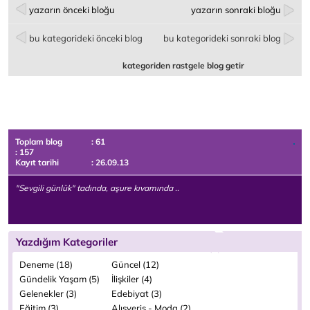
yazarın önceki bloğu
yazarın sonraki bloğu
bu kategorideki önceki blog
bu kategorideki sonraki blog
kategoriden rastgele blog getir
Toplam blog
: 61
: 157
Kayıt tarihi
: 26.09.13
"Sevgili günlük" tadında, aşure kıvamında ..
Yazdığım Kategoriler
Deneme (18)
Güncel (12)
Gündelik Yaşam (5)
İlişkiler (4)
Gelenekler (3)
Edebiyat (3)
Eğitim (3)
Alışveriş - Moda (2)