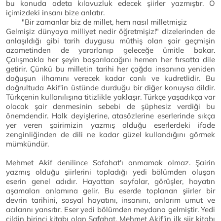
bu konuda adeta kılavuzluk edecek şiirler yazmıştır. O
içimizdeki insanı bize anlatır.
"Bir zamanlar biz de millet, hem nasıl milletmişiz
Gelmişiz dünyaya milliyet nedir öğretmişiz!" dizelerinden de
anlaşıldığı gibi tarih duygusu müthiş olan şair geçmişin
azametinden de yararlanıp geleceğe ümitle bakar.
Çalışmakla her şeyin başarılacağını hemen her fırsatta dile
getirir. Çünkü bu milletin tarihi her çağda insanına yeniden
doğuşun ilhamını verecek kadar canlı ve kudretlidir. Bu
doğrultuda Akif'in üstünde durduğu bir diğer konuysa dildir.
Türkçenin kullanılışına titizlikle yaklaşır. Türkçe yaşadıkça var
olacak şair denmesinin sebebi de şüphesiz verdiği bu
önemdendir. Halk deyişlerine, atasözlerine eserlerinde sıkça
yer veren şairimizin yazmış olduğu eserlerdeki ifade
zenginliğinden de dili ne kadar güzel kullandığını görmek
mümkündür.
Mehmet Akif denilince Safahat'ı anmamak olmaz. Şairin
yazmış olduğu şiirlerini topladığı yedi bölümden oluşan
eserin genel adıdır. Hayattan sayfalar, görüşler, hayatın
aşamaları anlamına gelir. Bu eserde toplanan şiirler bir
devrin tarihini, sosyal hayatını, insanını, onlarım umut ve
acılarını yansıtır. Eser yedi bölümden meydana gelmiştir. Yedi
cildin birinci kitabı olan Safahat, Mehmet Akif’in ilk şiir kitabı