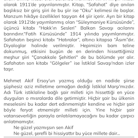
olarak 1911’de yayınlanmıştır. Kitap, “Safahat” diye anılan
başlıksız bir giriş şiiri ile bu şiir ise “Oku” kelimesi ile başlar.
Manzum hikâye özellikleri taşıyan 44 şiir içerir. Ayrı bir kitap
olarak 1912’de yayımlanmış olan “Süleymaniye Kürsüsünde”,
üçüncü kitabı “Hakk’ın Sesleri” Balkan Savaşı acılarını
barındırır.“Fatih Kürsüsünde” 1914 yılında yayımlanmıştır.
Safahatın beşinci kitabı “Hatıralar”, altıncı kitapsa “Âsım”dır.
Diyaloglar halinde verilmiştir. Hepimizin bam teline
dokunmuş, etkisini bugün de en derinden hissettiğimiz
meşhur şiiri "Çanakkale Şehitleri" de bu bölümde yer alır.
Safahatın son kitabı “Gölgeler” ise İstiklal Savaşı'ndan izler
taşır.
Mehmet Akif Ersoy'un yazmış olduğu en nadide şiirse
şüphesiz aziz milletime armağan dediği İstiklal Marşı'mızdır.
Adı Türk istiklaline bağlı şair milleti için hissettiği en yüce
duyguları o mısralarda dile getirmiştir. Hiçbir şair bu ülkenin
meselesini bu kadar dert edinmemiştir kendine ve hiçbir şair
böyle feryat etmemiştir milleti için. Yine hiçbir şair
vatanseverliğin parayla anlatılamayacağını bu kadar çarpıcı
anlatmamıştır.
Ne güzel yazmışsın sen Akif
Ne güzel, şerefli bi hissiyattır bu yüce millete dair...