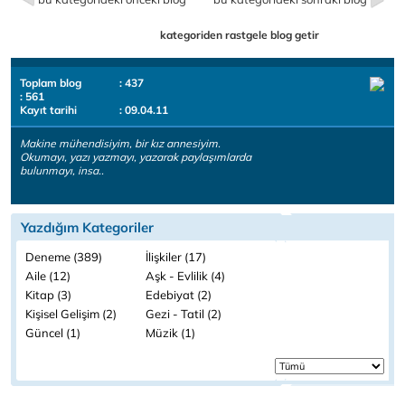
kategoriden rastgele blog getir
Toplam blog
: 437
: 561
Kayıt tarihi
: 09.04.11
Makine mühendisiyim, bir kız annesiyim.
Okumayı, yazı yazmayı, yazarak paylaşımlarda
bulunmayı, insa..
Yazdığım Kategoriler
Deneme (389)
İlişkiler (17)
Aile (12)
Aşk - Evlilik (4)
Kitap (3)
Edebiyat (2)
Kişisel Gelişim (2)
Gezi - Tatil (2)
Güncel (1)
Müzik (1)