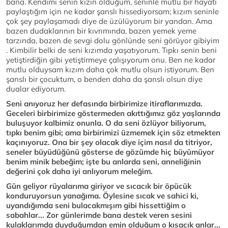
bana. Kendimi senin kızın olduğum, seninle mutlu bir hayatı
paylaştığım için ne kadar şanslı hissediyorsam; kızım seninle
çok şey paylaşamadı diye de üzülüyorum bir yandan. Ama
bazen dudaklarının bir kıvrımında, bazen yemek yeme
tarzında, bazen de sevgi dolu gönlünde seni görüyor gibiyim
. Kimbilir belki de seni kızımda yaşatıyorum. Tıpkı senin beni
yetiştirdiğin gibi yetiştirmeye çalışıyorum onu. Ben ne kadar
mutlu olduysam kızım daha çok mutlu olsun istiyorum. Ben
şanslı bir çocuktum, o benden daha da şanslı olsun diye
dualar ediyorum.
Seni anıyoruz her defasında birbirimize itiraflarımızda.
Geceleri birbirimize göstermeden akıttığımız göz yaşlarında
buluşuyor kalbimiz onunla. O da seni özlüyor biliyorum,
tıpkı benim gibi; ama birbirimizi üzmemek için söz etmekten
kaçınıyoruz. Ona bir şey olacak diye içim nasıl da titriyor,
seneler büyüdüğünü gösterse de gözümde hiç büyümüyor
benim minik bebeğim; işte bu anlarda seni, anneliğinin
değerini çok daha iyi anlıyorum meleğim.
Gün geliyor rüyalarıma giriyor ve sıcacık bir öpücük
konduruyorsun yanağıma. Öylesine sıcak ve sahici ki,
uyandığımda seni bulacakmışım gibi hissettiğim o
sabahlar... Zor günlerimde bana destek veren sesini
kulaklarımda duyduğumdan emin olduğum o kısacık anlar...