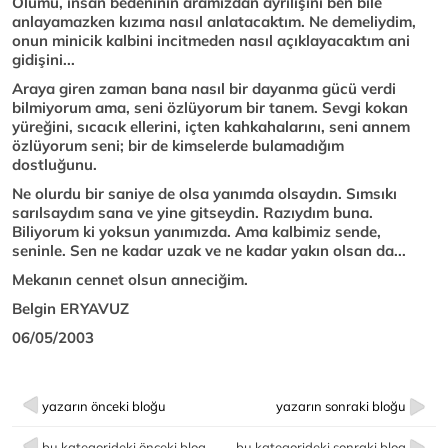
Ölümü, insan bedeninin aramızdan ayrılışını ben bile
anlayamazken kızıma nasıl anlatacaktım. Ne demeliydim,
onun minicik kalbini incitmeden nasıl açıklayacaktım ani
gidişini...
Araya giren zaman bana nasıl bir dayanma gücü verdi
bilmiyorum ama, seni özlüyorum bir tanem. Sevgi kokan
yüreğini, sıcacık ellerini, içten kahkahalarını, seni annem
özlüyorum seni; bir de kimselerde bulamadığım
dostluğunu.
Ne olurdu bir saniye de olsa yanımda olsaydın. Sımsıkı
sarılsaydım sana ve yine gitseydin. Razıydım buna.
Biliyorum ki yoksun yanımızda. Ama kalbimiz sende,
seninle. Sen ne kadar uzak ve ne kadar yakın olsan da...
Mekanın cennet olsun anneciğim.
Belgin ERYAVUZ
06/05/2003
yazarın önceki bloğu
yazarın sonraki bloğu
bu kategorideki önceki blog
bu kategorideki sonraki blog