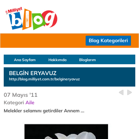
Blog Kategorileri
Ana Sayfam
Hakkımda
Bloglarım
BELGİN ERYAVUZ
http://blog.milliyet.com.tr/belgineryavuz
07 Mayıs '11
Kategori
Aile
Melekler selamını getirdiler Annem ...