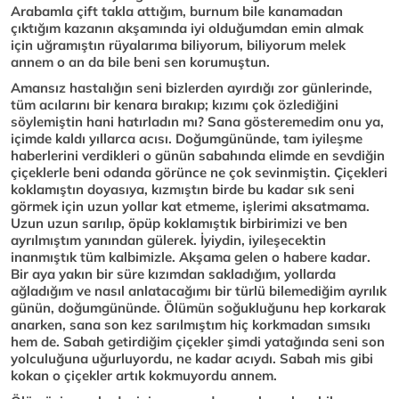
Arabamla çift takla attığım, burnum bile kanamadan
çıktığım kazanın akşamında iyi olduğumdan emin almak
için uğramıştın rüyalarıma biliyorum, biliyorum melek
annem o an da bile beni sen korumuştun.
Amansız hastalığın seni bizlerden ayırdığı zor günlerinde,
tüm acılarını bir kenara bırakıp; kızımı çok özlediğini
söylemiştin hani hatırladın mı? Sana gösteremedim onu ya,
içimde kaldı yıllarca acısı. Doğumgününde, tam iyileşme
haberlerini verdikleri o günün sabahında elimde en sevdiğin
çiçeklerle beni odanda görünce ne çok sevinmiştin. Çiçekleri
koklamıştın doyasıya, kızmıştın birde bu kadar sık seni
görmek için uzun yollar kat etmeme, işlerimi aksatmama.
Uzun uzun sarılıp, öpüp koklamıştık birbirimizi ve ben
ayrılmıştım yanından gülerek. İyiydin, iyileşecektin
inanmıştık tüm kalbimizle. Akşama gelen o habere kadar.
Bir aya yakın bir süre kızımdan sakladığım, yollarda
ağladığım ve nasıl anlatacağımı bir türlü bilemediğim ayrılık
günün, doğumgününde. Ölümün soğukluğunu hep korkarak
anarken, sana son kez sarılmıştım hiç korkmadan sımsıkı
hem de. Sabah getirdiğim çiçekler şimdi yatağında seni son
yolculuğuna uğurluyordu, ne kadar acıydı. Sabah mis gibi
kokan o çiçekler artık kokmuyordu annem.