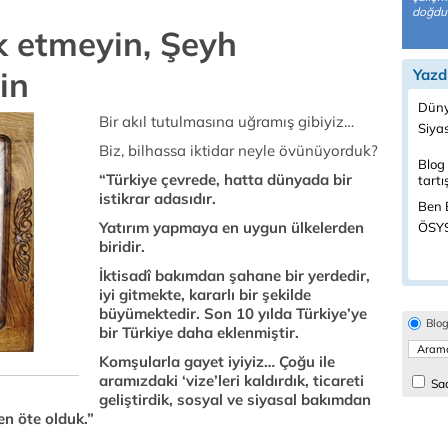
doğdum
 etmeyin, Şeyh
in
Yazd
Düny
Bir akıl tutulmasına uğramış gibiyiz…
Siya
Biz, bilhassa iktidar neyle övünüyorduk?
Blog 
“Türkiye çevrede, hatta dünyada bir
tartı
istikrar adasıdır.
Ben B
Yatırım yapmaya en uygun ülkelerden
ÖSYS
biridir.
İktisadî bakımdan şahane bir yerdedir,
iyi gitmekte, kararlı bir şekilde
büyümektedir. Son 10 yılda Türkiye’ye
Blo
bir Türkiye daha eklenmiştir.
Komşularla gayet iyiyiz… Çoğu ile
aramızdaki ‘vize’leri kaldırdık, ticareti
Sad
geliştirdik, sosyal ve siyasal bakımdan
en öte olduk.”