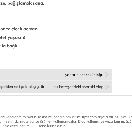
ize, bağışlamak sana.
n önce çiçek açmaz.
let yaşasın!
ıla bağlı.
yazarın sonraki bloğu
goriden rastgele blog getir
bu kategorideki sonraki blog
a yer alan tüm metin, resim ve içeriğin hakları milliyet.com.tr'ye aittir. Milliyet Blog
af, resim vb. materyal ve ürünleri kullanamazlar. Blog kullanıcı ve yazarlarının, üçün
ki ve cezai sorumluluk kendilerine aittir.