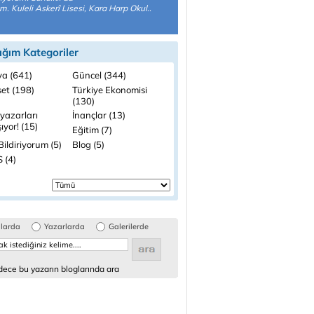
. Kuleli Askerî Lisesi, Kara Harp Okul..
ığım Kategoriler
a (641)
Güncel (344)
set (198)
Türkiye Ekonomisi
(130)
yazarları
İnançlar (13)
şıyor! (15)
Eğitim (7)
ildiriyorum (5)
Blog (5)
 (4)
glarda
Yazarlarda
Galerilerde
ece bu yazarın bloglarında ara