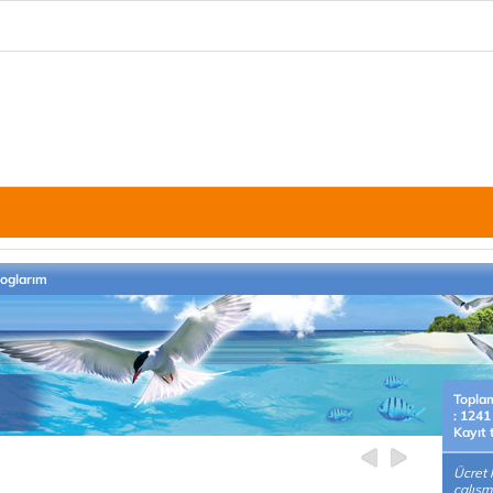
loglarım
Topla
: 1241
Kayıt 
Ücret k
çalışm