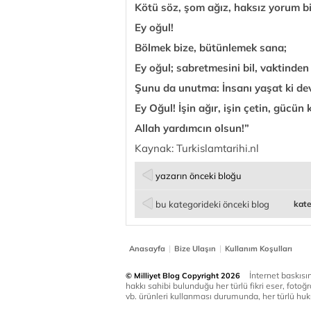
Kötü söz, şom ağız, haksız yorum b
Ey oğul!
Bölmek bize, bütünlemek sana;
Ey oğul; sabretmesini bil, vaktinde
Şunu da unutma: İnsanı yaşat ki dev
Ey Oğul! İşin ağır, işin çetin, gücün k
Allah yardımcın olsun!”
Kaynak: Turkislamtarihi.nl
yazarın önceki bloğu
bu kategorideki önceki blog
kate
|
|
Anasayfa
Bize Ulaşın
Kullanım Koşulları
İnternet baskısınd
© Milliyet Blog Copyright 2026
hakkı sahibi bulunduğu her türlü fikri eser, fotoğr
vb. ürünleri kullanması durumunda, her türlü huku