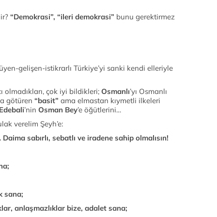
ir?
“Demokrasi”, “ileri demokrasi”
bunu gerektirmez
en-gelişen-istikrarlı Türkiye’yi sanki kendi elleriyle
 olmadıkları, çok iyi bildikleri;
Osmanlı
’yı Osmanlı
na götüren
“basit”
ama elmastan kıymetli ilkeleri
Edebali
’nin
Osman Bey
’e öğütlerini…
lak verelim Şeyh’e:
 Daima sabırlı, sebatlı ve iradene sahip olmalısın!
ana;
k sana;
lar, anlaşmazlıklar bize, adalet sana;