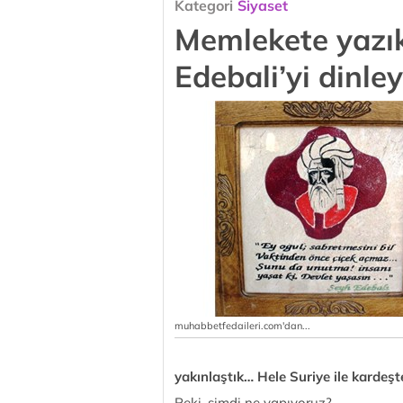
Kategori
Siyaset
Memlekete yazık
Edebali’yi dinley
muhabbetfedaileri.com'dan...
yakınlaştık… Hele Suriye ile kardeşt
Peki, şimdi ne yapıyoruz?