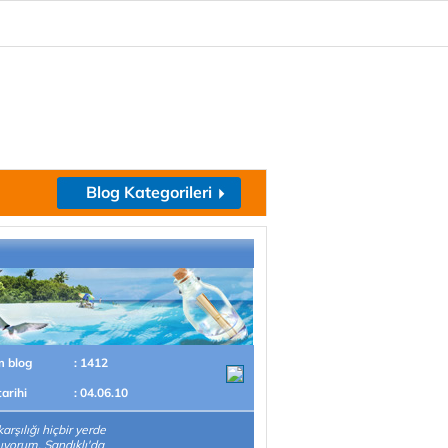
Blog Kategorileri
m blog
: 1412
tarihi
: 04.06.10
arşılığı hiçbir yerde
ıyorum. Sandıklı'da