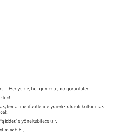
sı… Her yerde, her gün çatışma görüntüleri…
iklim!
ak, kendi menfaatlerine yönelik olarak kullanmak
cek,
“şiddet”
e yöneltebilecektir.
elim sahibi,