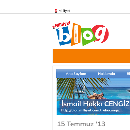
Milliyet
Ana Sayfam
Hakkımda
B
İsmail Hakkı CENGİZ
http://blog.milliyet.com.tr/ihacengiz
15 Temmuz '13