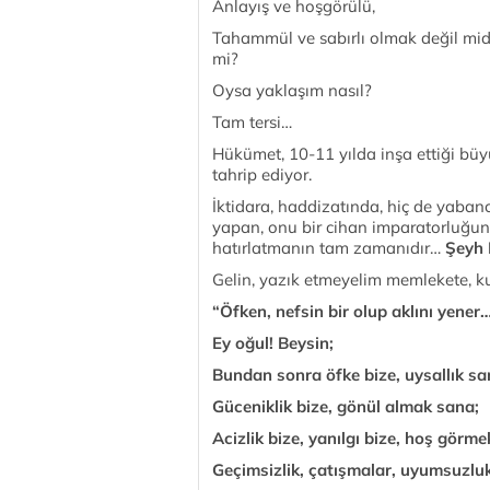
Anlayış ve hoşgörülü,
Tahammül ve sabırlı olmak değil mid
mi?
Oysa yaklaşım nasıl?
Tam tersi…
Hükümet, 10-11 yılda inşa ettiği büyüy
tahrip ediyor.
İktidara, haddizatında, hiç de yabancı
yapan, onu bir cihan imparatorluğu
hatırlatmanın tam zamanıdır…
Şeyh 
Gelin, yazık etmeyelim memlekete, ku
“Öfken, nefsin bir olup aklını yener…
Ey oğul! Beysin;
Bundan sonra öfke bize, uysallık s
Güceniklik bize, gönül almak sana;
Acizlik bize, yanılgı bize, hoş görme
Geçimsizlik, çatışmalar, uyumsuzluk