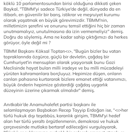
köklü 10 parlamentosundan birisi olduğuna dikkati çeken
Baykal, ''TBMM'yi sadece Türkiye'de değil, dünyada da en
itibarlı, en güvenilir bir barış, istikrar ve meşruiyet kurumu
olarak yaşatmak en büyük görevimizdir. TBMM'nin,
milletimizin şerefini ve onurunu temsil ettiğini hiç bir zaman
unutmamalıyız, unutulmasına da izin vermemeliyiz''
demiş.
Doğru da söylemiş. Ama ne kadar sahip çıktığımızı da herkes
görüyor, öyle değil mi ?
TBMM Başkanı Köksal Toptan<ı>, ''Bugün bizler bu vatan
topraklarında özgürce, güçlü bir devletin, çağdaş bir
Cumhuriyet'in mensupları olarak yaşıyorsak bunu Gazi
Meclisinde hayat bulan milli iradeye ve bu milli mücadeleyi
yürüten kahramanlara borçluyuz. Hepimize düşen, onların
canları pahasına kurtararak bizlere emanet ettiği vatanımızı,
büyük önderin hepimize gösterdiği çağdaş uygarlık
düzeyinin üzerine çıkarmak olmalıdır''
demiş.
Anıtkabir’de Anamuhalefet partisi başkanı ile
selamlaşmayan Başbakan Recep Tayyip Erdoğan ise, “<ı>her
türlü hukuk dışı teşebbüs, karanlık girişim, TBMM'yi hedef
alan her türlü yeraltı örgütlenmenin, demokrasi ve hukuk
çerçevesinde mutlaka bertaraf edileceğini vurgulayarak,