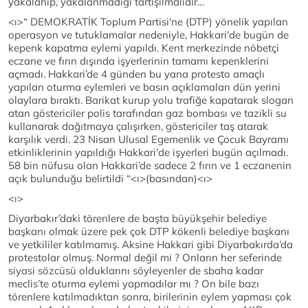
yakalanıp, yakalanmadığı tartışılmalıdır…
<ı>“ DEMOKRATİK Toplum Partisi'ne (DTP) yönelik yapılan
operasyon ve tutuklamalar nedeniyle, Hakkari'de bugün de
kepenk kapatma eylemi yapıldı. Kent merkezinde nöbetçi
eczane ve fırın dışında işyerlerinin tamamı kepenklerini
açmadı. Hakkari’de 4 günden bu yana protesto amaçlı
yapılan oturma eylemleri ve basın açıklamaları dün yerini
olaylara bıraktı. Barikat kurup yolu trafiğe kapatarak slogan
atan göstericiler polis tarafından gaz bombası ve tazikli su
kullanarak dağıtmaya çalışırken, göstericiler taş atarak
karşılık verdi. 23 Nisan Ulusal Egemenlik ve Çocuk Bayramı
etkinliklerinin yapıldığı Hakkari'de işyerleri bugün açılmadı.
58 bin nüfusu olan Hakkari’de sadece 2 fırın ve 1 eczanenin
açık bulunduğu belirtildi “
<ı>(basından)
<ı>
<ı>
Diyarbakır’daki törenlere de başta büyükşehir belediye
başkanı olmak üzere pek çok DTP kökenli belediye başkanı
ve yetkililer katılmamış. Aksine Hakkari gibi Diyarbakırda’da
protestolar olmuş. Normal değil mi ? Onların her seferinde
siyasi sözcüsü olduklarını söyleyenler de sbaha kadar
meclis’te oturma eylemi yapmadılar mı ? On bile bazı
törenlere katılmadıktan sonra, birilerinin eylem yapması çok