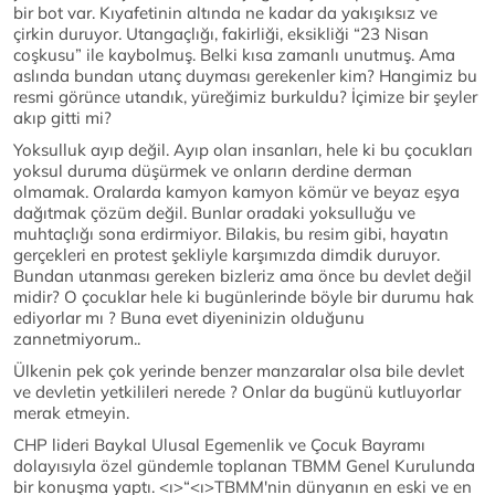
bir bot var. Kıyafetinin altında ne kadar da yakışıksız ve
çirkin duruyor. Utangaçlığı, fakirliği, eksikliği “23 Nisan
coşkusu” ile kaybolmuş. Belki kısa zamanlı unutmuş. Ama
aslında bundan utanç duyması gerekenler kim? Hangimiz bu
resmi görünce utandık, yüreğimiz burkuldu? İçimize bir şeyler
akıp gitti mi?
Yoksulluk ayıp değil. Ayıp olan insanları, hele ki bu çocukları
yoksul duruma düşürmek ve onların derdine derman
olmamak. Oralarda kamyon kamyon kömür ve beyaz eşya
dağıtmak çözüm değil. Bunlar oradaki yoksulluğu ve
muhtaçlığı sona erdirmiyor. Bilakis, bu resim gibi, hayatın
gerçekleri en protest şekliyle karşımızda dimdik duruyor.
Bundan utanması gereken bizleriz ama önce bu devlet değil
midir? O çocuklar hele ki bugünlerinde böyle bir durumu hak
ediyorlar mı ? Buna evet diyeninizin olduğunu
zannetmiyorum..
Ülkenin pek çok yerinde benzer manzaralar olsa bile devlet
ve devletin yetkilileri nerede ? Onlar da bugünü kutluyorlar
merak etmeyin.
CHP lideri Baykal Ulusal Egemenlik ve Çocuk Bayramı
dolayısıyla özel gündemle toplanan TBMM Genel Kurulunda
bir konuşma yaptı. <ı>“<ı>TBMM'nin dünyanın en eski ve en