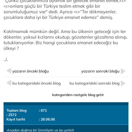
''Çünkü çocuklarımıza aydınlık bir gelecek emanet etmek,
<ı>
<ı>onlara güçlü bir Türkiye teslim etmek gibi bir
sorumluluğumuz var''
dedi. Ayrıca <ı>“Ter dökmeyenler,
çocuklara daha iyi bir Türkiye emanet edemez”
demiş.
Katılmamak mümkün değil. Ama bu ülkenin geleceği için ter
dökenler, yoksul kızlarını okutup, gözetenler gözaltına alınıp,
tutuklanıyorlar. Biz hangi çocuklara emanet edeceğiz bu
ülkeyi ?
../..
yazarın önceki bloğu
yazarın sonraki bloğu
bu kategorideki önceki blog
bu kategorideki sonraki blog
kategoriden rastgele blog getir
Toplam blog
: 671
: 2572
Kayıt tarihi
: 26.06.06
Anadan doğma bir İzmirliyim ve bu şehirli