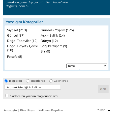
olmaktan gurur duyuyorum.. Hem bu şehirde
doğmuş, hem b..
Yazdığım Kategoriler
Siyaset (213)
Gündelik Yaşam (125)
Güncel (87)
Aşk - Evlilik (14)
Doğal Tedaviler (12)
Dünya (12)
Doğal Hayat / Çevre
Sağlıklı Yaşam (9)
(10)
Şiir (9)
Felsefe (8)
Bloglarda
Yazarlarda
Galerilerde
Sadece bu yazarın bloglarında ara
|
|
Yukarı
Anasayfa
Bize Ulaşın
Kullanım Koşulları