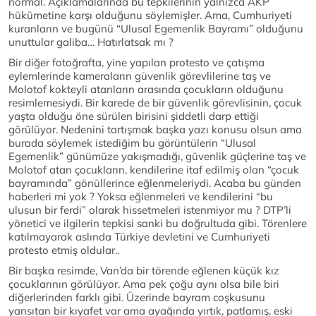
normal. Açıklamalarında bu tepkilerinin yalnızca AKP
hükümetine karşı olduğunu söylemişler. Ama, Cumhuriyeti
kuranların ve bugünü “Ulusal Egemenlik Bayramı” olduğunu
unuttular galiba… Hatırlatsak mı ?
Bir diğer fotoğrafta, yine yapılan protesto ve çatışma
eylemlerinde kameraların güvenlik görevlilerine taş ve
Molotof kokteyli atanların arasında çocukların olduğunu
resimlemesiydi. Bir karede de bir güvenlik görevlisinin, çocuk
yaşta olduğu öne sürülen birisini şiddetli darp ettiği
görülüyor. Nedenini tartışmak başka yazı konusu olsun ama
burada söylemek istediğim bu görüntülerin “Ulusal
Egemenlik” günümüze yakışmadığı, güvenlik güçlerine taş ve
Molotof atan çocukların, kendilerine itaf edilmiş olan “çocuk
bayramında” gönüllerince eğlenmeleriydi. Acaba bu günden
haberleri mi yok ? Yoksa eğlenmeleri ve kendilerini “bu
ulusun bir ferdi” olarak hissetmeleri istenmiyor mu ? DTP’li
yönetici ve ilgilerin tepkisi sanki bu doğrultuda gibi. Törenlere
katılmayarak aslında Türkiye devletini ve Cumhuriyeti
protesto etmiş oldular..
Bir başka resimde, Van’da bir törende eğlenen küçük kız
çocuklarının görülüyor. Ama pek çoğu aynı olsa bile biri
diğerlerinden farklı gibi. Üzerinde bayram coşkusunu
yansıtan bir kıyafet var ama ayağında yırtık, patlamış, eski