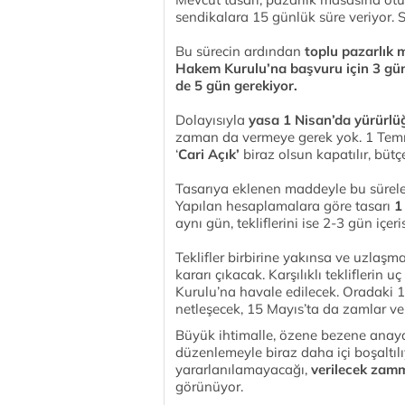
sendikalara 15 günlük süre veriyor. Se
Bu sürecin ardından
toplu pazarlık 
Hakem Kurulu’na başvuru için 3 gün,
de 5 gün gerekiyor.
Dolayısıyla
yasa 1 Nisan’da yürürlüğ
zaman da vermeye gerek yok. 1 Temmuz
‘
Cari Açık’
biraz olsun kapatılır, bütç
Tasarıya eklenen maddeyle bu sürele
Yapılan hesaplamalara göre tasarı
1
aynı gün, tekliflerini ise 2-3 gün iç
Teklifler birbirine yakınsa ve uzla
kararı çıkacak. Karşılıklı teklifleri
Kurulu’na havale edilecek. Oradaki 1
netleşecek, 15 Mayıs’ta da zamlar v
Büyük ihtimalle, özene bezene anay
düzenlemeyle biraz daha içi boşaltıl
yararlanılamayacağı,
verilecek zamm
görünüyor.