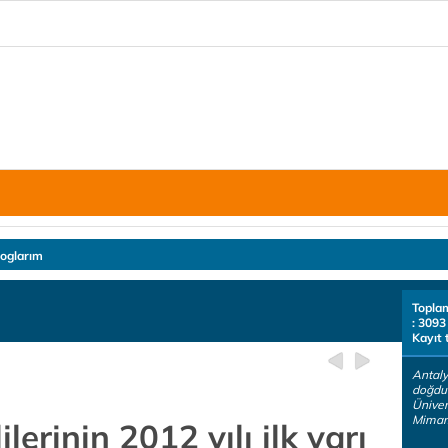
loglarım
Topla
: 3093
Kayıt 
Antaly
doğdu
Üniver
Mimar.
erinin 2012 yılı ilk yarı