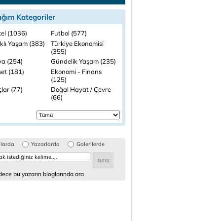
ığım Kategoriler
el (1036)
Futbol (577)
ıklı Yaşam (383)
Türkiye Ekonomisi
(355)
a (254)
Gündelik Yaşam (235)
set (181)
Ekonomi - Finans
(125)
lar (77)
Doğal Hayat / Çevre
(66)
glarda
Yazarlarda
Galerilerde
ece bu yazarın bloglarında ara