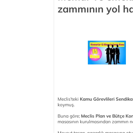
zammının yol har
Meclis’teki
Kamu Görevlileri Sendika
koymuş.
Buna göre;
Meclis Plan ve Bütçe K
masasının kurulmasından zammın netle
Mevcut tasarı, pazarlık masasına otur