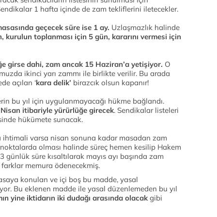
ndikalar 1 hafta içinde de zam tekliflerini iletecekler.
masasında geçecek süre ise 1 ay.
Uzlaşmazlık halinde
 kurulun toplanması için 5 gün, kararını vermesi için
e girse dahi, zam ancak 15 Haziran’a yetişiyor.
O
da ikinci yarı zammı ile birlikte verilir. Bu arada
ede açılan ‘
kara delik’
birazcık olsun kapanır!
rin bu yıl için uygulanmayacağı hükme bağlandı.
 Nisan itibariyle yürürlüğe girecek
. Sendikalar listeleri
erisinde hükümete sunacak.
şma ihtimali varsa nisan sonuna kadar masadan zam
n uç noktalarda olması halinde süreç hemen kesilip Hakem
3 günlük süre kısaltılarak mayıs ayı başında zam
e farklar memura ödenecekmiş.
asaya konulan ve içi boş bu madde, yasal
ıyor. Bu eklenen madde ile yasal düzenlemeden bu yıl
ın yine iktidarın iki dudağı arasında olacak
gibi