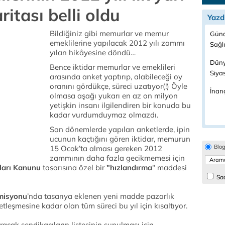
itası belli oldu
Yazd
Bildiğiniz gibi memurlar ve memur
Günc
emeklilerine yapılacak 2012 yılı zammı
Sağl
yılan hikâyesine döndü…
Düny
Bence iktidar memurlar ve emeklileri
Siya
arasında anket yaptırıp, alabileceği oy
oranını gördükçe, süreci uzatıyor(!) Öyle
İnanç
olmasa aşağı yukarı en az on milyon
yetişkin insanı ilgilendiren bir konuda bu
kadar vurdumduymaz olmazdı.
Son dönemlerde yapılan anketlerde, ipin
ucunun kaçtığını gören iktidar, memurun
Blo
15 Ocak’ta alması gereken 2012
zammının daha fazla gecikmemesi için
ları Kanunu
tasarısına özel bir
"hızlandırma
" maddesi
Sad
omisyonu
’nda tasarıya eklenen yeni madde pazarlık
şmesine kadar olan tüm süreci bu yıl için kısaltıyor.
acak sendikacıların listesinin sunulması için