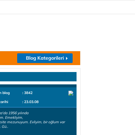
Blog Kategorileri
m blog
: 3842
tarihi
: 23.03.08
a'da 1956 yılında
m. Emekliyim,
site mezunuyum. Evliyim, bir oğlum var
 Gü..