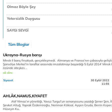
Olmaz Böyle Şey
Yetersizlik Duygusu
SAYGI SEVGİ
Tüm Bloglar
Ukrayna-Rusya barışı
Minsk II barış fırsatıydı, gerçekleşmedi. Almanya ve Fransa’nın çabasıyla geliştir
Şansölye Merkel’in taraflar arasında imzalatmayı başardığı 5 Eylül 2014’ Minsk 
özünde ateşkes ..
ali dinc
Siyaset
30 Eylül 2022
11:55
AHLÂK,NAMUS,KIYAFET
Atıf Yılmaz’ın yönettiği, Yavuz Turgul’un senaryosunu yazdığı Şener Şen, İ
Şevket Altuğ, Yaprak Özdemiroğlu, Neriman Köksal, Ayşen Gruda, Berrin Koper,
Hüseyin Ku..