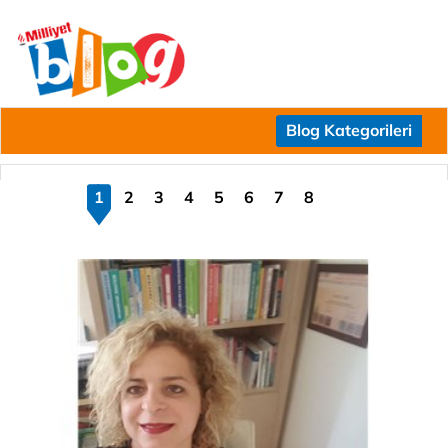
Blog Kategorileri
1
2
3
4
5
6
7
8