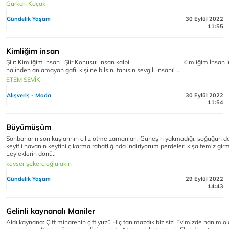
Gürkan Koçak
Gündelik Yaşam
30 Eylül 2022
11:55
Kimliğim insan
Şiir: Kimliğim insan Şiir Konusu: İnsan kalbi Kimliğim İnsan İ
halinden anlamayan gafil kişi ne bilsin, tanısın sevgili insanı! ..
ETEM SEVİK
Alışveriş - Moda
30 Eylül 2022
11:54
Büyümüşüm
Sonbaharın son kuşlarının cılız ötme zamanları. Güneşin yakmadığı, soğuğun 
keyifli havanın keyfini çıkarma rahatlığında indiriyorum perdeleri kışa temiz gir
Leyleklerin dönü..
kevser şekercioğlu akın
Gündelik Yaşam
29 Eylül 2022
14:43
Gelinli kaynanalı Maniler
Aldı kaynana: Çift minarenin çift yüzü Hiç tanımazdık biz sizi Evimizde hanım o