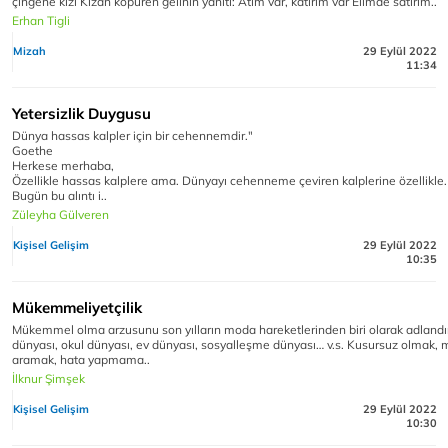
çingene kızı Kızan köpüren gelinin yanıtı: Atım var, katırım var Elimde satırım..
Erhan Tigli
Mizah
29 Eylül 2022
11:34
Yetersizlik Duygusu
Dünya hassas kalpler için bir cehennemdir."
Goethe
Herkese merhaba,
Özellikle hassas kalplere ama. Dünyayı cehenneme çeviren kalplerine özellikle.
Bugün bu alıntı i..
Züleyha Gülveren
Kişisel Gelişim
29 Eylül 2022
10:35
Mükemmeliyetçilik
Mükemmel olma arzusunu son yılların moda hareketlerinden biri olarak adlandırab
dünyası, okul dünyası, ev dünyası, sosyalleşme dünyası… v.s. Kusursuz olmak
aramak, hata yapmama..
İlknur Şimşek
Kişisel Gelişim
29 Eylül 2022
10:30