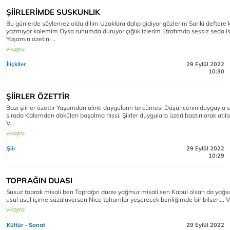
ŞİİRLERİMDE SUSKUNLIK
Bu günlerde söylemez oldu dilim Uzaklara dalıp gidiyor gözlerim Sanki deftere
yazmıyor kalemim Oysa ruhumda duruyor çığlık izlerim Etrafımda sessiz seda i
Yaşamın özetini ..
vkayra
İlişkiler
29 Eylül 2022
10:30
ŞİİRLER ÖZETTİR
Bazı şiirler özettir Yaşamdan alıntı duyguların tercümesi Düşüncenin duyguyla s
sırada Kalemden dökülen boşalma hissi. Şiirler duygulara üzeri bastırılarak atıl
V...
vkayra
Şiir
29 Eylül 2022
10:29
TOPRAĞIN DUASI
Susuz toprak misali ben Toprağın duası yağmur misali sen Kabul olsan da yağs
usul usul içime süzülüversen Nice tohumlar yeşerecek benliğimde bir bilsen... V
vkayra
Kültür - Sanat
29 Eylül 2022