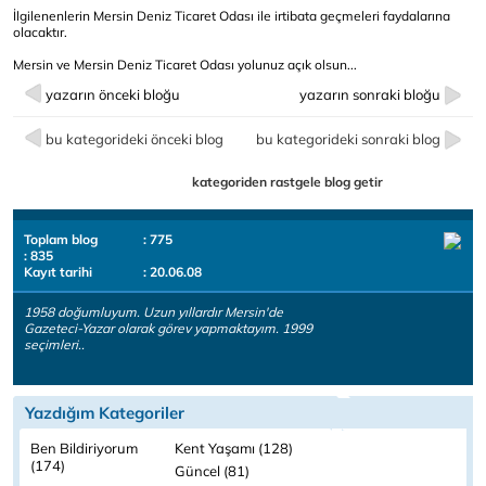
İlgilenenlerin Mersin Deniz Ticaret Odası ile irtibata geçmeleri faydalarına
olacaktır.
Mersin ve Mersin Deniz Ticaret Odası yolunuz açık olsun...
yazarın önceki bloğu
yazarın sonraki bloğu
bu kategorideki önceki blog
bu kategorideki sonraki blog
kategoriden rastgele blog getir
Toplam blog
: 775
: 835
Kayıt tarihi
: 20.06.08
1958 doğumluyum. Uzun yıllardır Mersin'de
Gazeteci-Yazar olarak görev yapmaktayım. 1999
seçimleri..
Yazdığım Kategoriler
Ben Bildiriyorum
Kent Yaşamı (128)
(174)
Güncel (81)