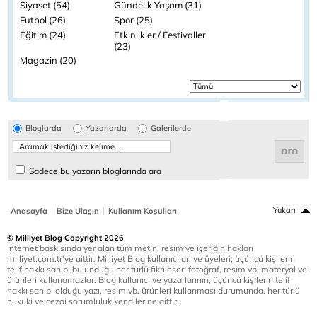
Siyaset (54)
Gündelik Yaşam (31)
Futbol (26)
Spor (25)
Eğitim (24)
Etkinlikler / Festivaller
(23)
Magazin (20)
Bloglarda
Yazarlarda
Galerilerde
Sadece bu yazarın bloglarında ara
|
|
Yukarı
Anasayfa
Bize Ulaşın
Kullanım Koşulları
© Milliyet Blog Copyright 2026
İnternet baskısında yer alan tüm metin, resim ve içeriğin hakları
milliyet.com.tr'ye aittir. Milliyet Blog kullanıcıları ve üyeleri, üçüncü kişilerin
telif hakkı sahibi bulunduğu her türlü fikri eser, fotoğraf, resim vb. materyal ve
ürünleri kullanamazlar. Blog kullanıcı ve yazarlarının, üçüncü kişilerin telif
hakkı sahibi olduğu yazı, resim vb. ürünleri kullanması durumunda, her türlü
hukuki ve cezai sorumluluk kendilerine aittir.