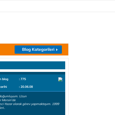
Blog Kategorileri
m blog
: 775
tarihi
: 20.06.08
doğumluyum. Uzun
ır Mersin'de
ci-Yazar olarak görev yapmaktayım. 1999
ri..