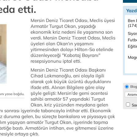
a etti.
Yazd
Mersin Deniz Ticaret Odası, Meclis üyesi
Ben 
(174
Armatör Turgut Okan, yaşadığı
ekonomik kriz nedeni ile yaşamına son
Siyas
verdi. Mersin Deniz Ticaret Odası, Meclis
Futbo
üyeleri olan Okan'ın yaşamını
Eğiti
yitirmesinden dolayı Hilton-Sa otelinde
düzenleyeceği ''Kabotaj Bayranı''
Maga
resepsiyonunu iptal etti.
Mersin Deniz Ticaret Odası Başkanı
Cihad Lokmanoğlu, ani olayla ilgili
olarak çok büyük üzüntü duyduklarını
ifade etti. Alınan Bilgilere göre olay
Blo
şöyle gelişti: Mersin'de gemi acentesi
ını yasa boğdu.
sahibi armatör 57 yaşındaki Turgut
Okan, kriz yüzünden meydana gelen
Sad
ımı sonrası işyerinde tabancayla intihar etti. Ekonomik
amaz duruma gelen, bu süreçte bankalara ve piyasaya çok
lım yaşayan armatör Turgut Okan, işyerinde taşıma
tetiğe bastı. Armatörün intiharı, eve gitmemesi üzerine
esiyle ortaya çıktı.