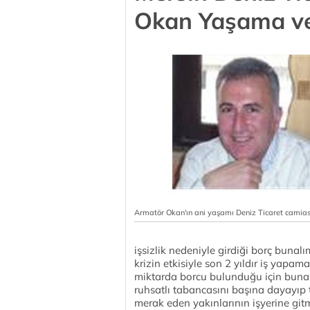
Okan Yaşama ved
Armatör Okan'ın ani yaşamı Deniz Ticaret camias
işsizlik nedeniyle girdiği borç bunal
krizin etkisiyle son 2 yıldır iş yap
miktarda borcu bulunduğu için buna
ruhsatlı tabancasını başına dayayıp 
merak eden yakınlarının işyerine gitm