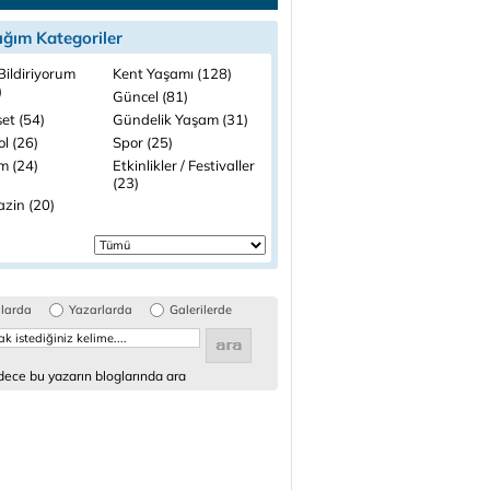
ığım Kategoriler
Bildiriyorum
Kent Yaşamı (128)
)
Güncel (81)
et (54)
Gündelik Yaşam (31)
l (26)
Spor (25)
m (24)
Etkinlikler / Festivaller
(23)
zin (20)
glarda
Yazarlarda
Galerilerde
ece bu yazarın bloglarında ara