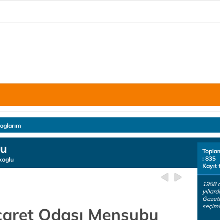
loglarım
lu
Topla
: 835
koglu
Kayıt 
1958 
yıllard
Gazete
seçimle
icaret Odası Mensubu