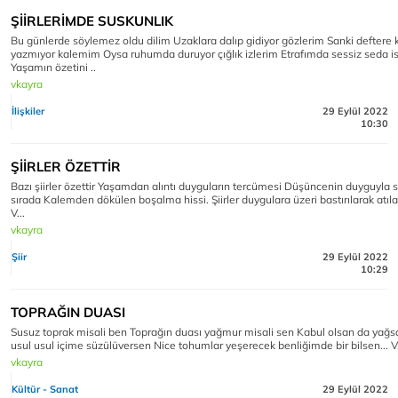
ŞİİRLERİMDE SUSKUNLIK
Bu günlerde söylemez oldu dilim Uzaklara dalıp gidiyor gözlerim Sanki deftere
yazmıyor kalemim Oysa ruhumda duruyor çığlık izlerim Etrafımda sessiz seda i
Yaşamın özetini ..
vkayra
İlişkiler
29 Eylül 2022
10:30
ŞİİRLER ÖZETTİR
Bazı şiirler özettir Yaşamdan alıntı duyguların tercümesi Düşüncenin duyguyla s
sırada Kalemden dökülen boşalma hissi. Şiirler duygulara üzeri bastırılarak atıl
V...
vkayra
Şiir
29 Eylül 2022
10:29
TOPRAĞIN DUASI
Susuz toprak misali ben Toprağın duası yağmur misali sen Kabul olsan da yağs
usul usul içime süzülüversen Nice tohumlar yeşerecek benliğimde bir bilsen... V
vkayra
Kültür - Sanat
29 Eylül 2022