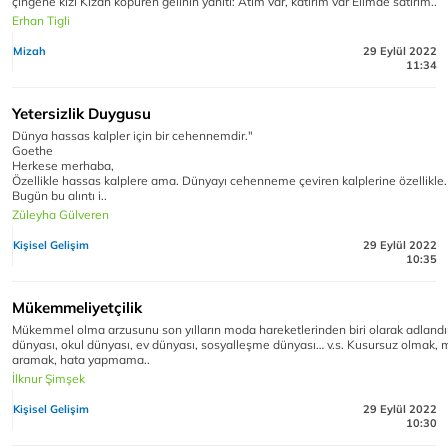
çingene kızı Kızan köpüren gelinin yanıtı: Atım var, katırım var Elimde satırım..
Erhan Tigli
Mizah
29 Eylül 2022
11:34
Yetersizlik Duygusu
Dünya hassas kalpler için bir cehennemdir."
Goethe
Herkese merhaba,
Özellikle hassas kalplere ama. Dünyayı cehenneme çeviren kalplerine özellikle.
Bugün bu alıntı i..
Züleyha Gülveren
Kişisel Gelişim
29 Eylül 2022
10:35
Mükemmeliyetçilik
Mükemmel olma arzusunu son yılların moda hareketlerinden biri olarak adlandırab
dünyası, okul dünyası, ev dünyası, sosyalleşme dünyası… v.s. Kusursuz olmak
aramak, hata yapmama..
İlknur Şimşek
Kişisel Gelişim
29 Eylül 2022
10:30