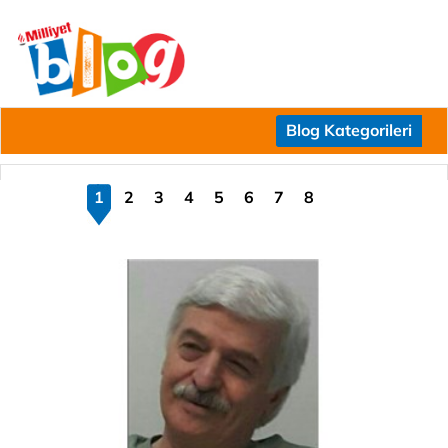
Blog Kategorileri
1
2
3
4
5
6
7
8