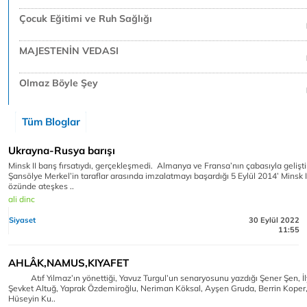
Çocuk Eğitimi ve Ruh Sağlığı
MAJESTENİN VEDASI
Olmaz Böyle Şey
Tüm Bloglar
Ukrayna-Rusya barışı
Minsk II barış fırsatıydı, gerçekleşmedi. Almanya ve Fransa’nın çabasıyla geliştir
Şansölye Merkel’in taraflar arasında imzalatmayı başardığı 5 Eylül 2014’ Minsk 
özünde ateşkes ..
ali dinc
Siyaset
30 Eylül 2022
11:55
AHLÂK,NAMUS,KIYAFET
Atıf Yılmaz’ın yönettiği, Yavuz Turgul’un senaryosunu yazdığı Şener Şen, İ
Şevket Altuğ, Yaprak Özdemiroğlu, Neriman Köksal, Ayşen Gruda, Berrin Koper,
Hüseyin Ku..